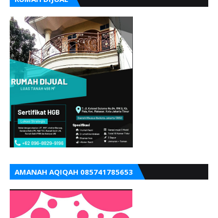
AMANAH AQIQAH 085741785653