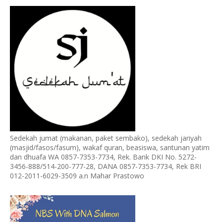
Sedekah jumat (makanan, paket sembako), sedekah jariyah
(masjid/fasos/fasum), wakaf quran, beasiswa, santunan yatim
dan dhuafa WA 0857-7353-7734, Rek. Bank DKI No. 5272-
3456-888/514-200-777-28, DANA 0857-7353-7734, Rek BRI
012-2011-6029-3509 a.n Mahar Prastowo