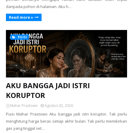
daripada pohon di halaman. Aku h…
Read more »
PUISI
AKU BANGGA JADI ISTRI
KORUPTOR
Mahar Prastowo
Agustus 02, 2026
Puisi Mahar Prastowo Aku bangga jadi istri koruptor. Tak perlu
menghitung harga beras setiap akhir bulan. Tak perlu memikirkan
gas yang tinggal set…