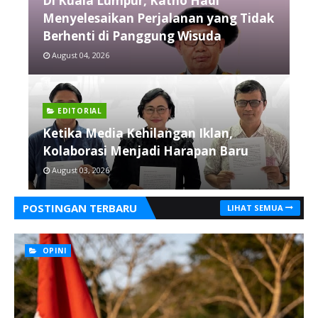
Di Kuala Lumpur, Katno Hadi
Menyelesaikan Perjalanan yang Tidak
Berhenti di Panggung Wisuda
August 04, 2026
EDITORIAL
Ketika Media Kehilangan Iklan,
Kolaborasi Menjadi Harapan Baru
August 03, 2026
POSTINGAN TERBARU
LIHAT SEMUA
OPINI