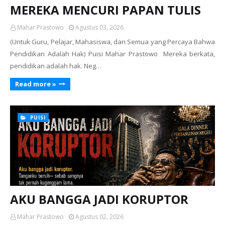
MEREKA MENCURI PAPAN TULIS
Mahar Prastowo
Agustus 03, 2026
(Untuk Guru, Pelajar, Mahasiswa, dan Semua yang Percaya Bahwa
Pendidikan Adalah Hak) Puisi Mahar Prastowo Mereka berkata,
pendidikan adalah hak. Neg…
Read more »
PUISI
AKU BANGGA JADI KORUPTOR
Mahar Prastowo
Agustus 02, 2026