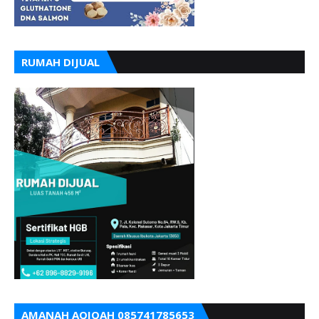
RUMAH DIJUAL
AMANAH AQIQAH 085741785653