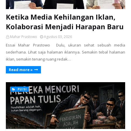
Ketika Media Kehilangan Iklan,
Kolaborasi Menjadi Harapan Baru
Mahar Prastowo
Agustus 03, 2026
Essai Mahar Prastowo Dulu, ukuran sehat sebuah media
sederhana. Lihat saja halaman iklannya. Semakin tebal halaman
iklan, semakin tenang ruang redak…
Read more »
PUISI