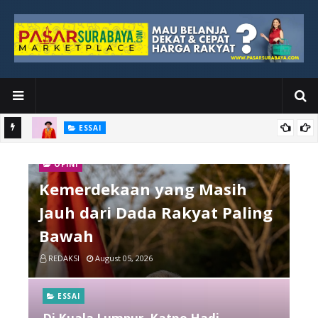
ESSAI
Bawah
Di Kuala Lumpur, Katno Hadi Menyelesaikan Perjalanan yang
OPINI
Tidak Berhenti di Panggung Wisuda
Kemerdekaan yang Masih
Jauh dari Dada Rakyat Paling
Bawah
REDAKSI
August 05, 2026
ESSAI