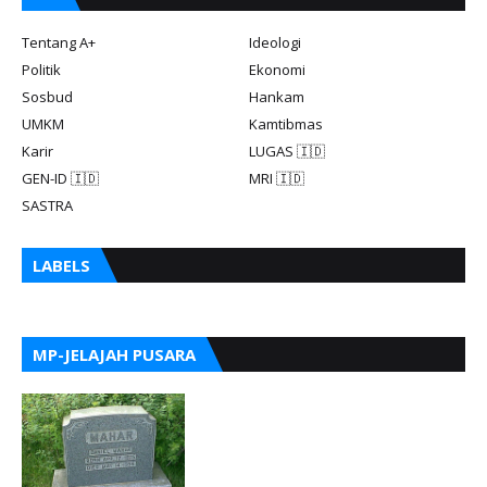
Tentang A+
Ideologi
Politik
Ekonomi
Sosbud
Hankam
UMKM
Kamtibmas
Karir
LUGAS 🇮🇩
GEN-ID 🇮🇩
MRI 🇮🇩
SASTRA
LABELS
MP-JELAJAH PUSARA