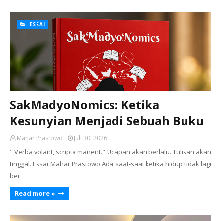
ESSAI
SakMadyoNomics: Ketika
Kesunyian Menjadi Sebuah Buku
Mahar Prastowo
Juli 30, 2026
" Verba volant, scripta manent." Ucapan akan berlalu. Tulisan akan
tinggal. Essai Mahar Prastowo Ada saat-saat ketika hidup tidak lagi
ber…
Read more »