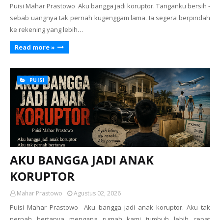
Puisi Mahar Prastowo Aku bangga jadi koruptor. Tanganku bersih -
sebab uangnya tak pernah kugenggam lama. Ia segera berpindah
ke rekening yang lebih…
Read more »
PUISI
AKU BANGGA JADI ANAK
KORUPTOR
Mahar Prastowo
Agustus 02, 2026
Puisi Mahar Prastowo Aku bangga jadi anak koruptor. Aku tak
pernah bertanya mengapa rumah kami tumbuh lebih cepat