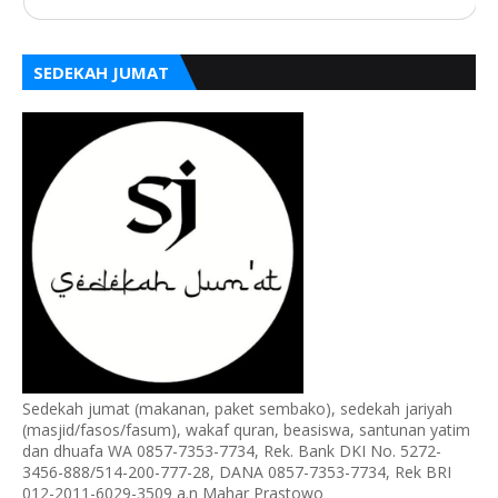
SEDEKAH JUMAT
Sedekah jumat (makanan, paket sembako), sedekah jariyah
(masjid/fasos/fasum), wakaf quran, beasiswa, santunan yatim
dan dhuafa WA 0857-7353-7734, Rek. Bank DKI No. 5272-
3456-888/514-200-777-28, DANA 0857-7353-7734, Rek BRI
012-2011-6029-3509 a.n Mahar Prastowo