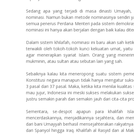
Sedang apa yang terjadi di masa dinasti Umayah,
nominasi. Namun bukan metode nominasinya sendiri ya
semua penerus Perdana Menteri pada sistem demokras
nominasi ini hanya akan berjalan dengan baik kalau dite
Dalam sistem khilafah, nominasi ini baru akan sah ket
terwakili oleh tokoh-tokoh kunci kekuatan umat, yaitu
agar menerapkan syariat Islam. Orang yang menerima
mukminin, atau sultan atau sebutan lain yang sah.
Sebaiknya kalau kita meneropong suatu sistem pemer
Konstitusi negara manapun tidak hanya mengatur suks
3 pasal dari 37 pasal. Maka, ketika kita menilai kualita
mau jujur,
Indonesia
ini meski sukses melakukan sukses
justru semakin parah dan semakin jauh dari cita-cita pr
Sementara, se-despot apapun para khalifah Isl
mencerdaskannya, menjadikannya sejahtera, dan men
dari bani Umayyah berhasil mensejahterakan rakyatny
dari Spanyol hingga
Iraq
. Khalifah al Rasyid dan al M