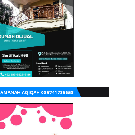
AMANAH AQIQAH 085741785653