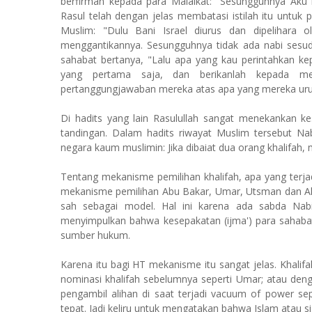
berfirman kepada para Malaikat: "Sesungguhnya Aku
Rasul telah dengan jelas membatasi istilah itu untuk
Muslim: "Dulu Bani Israel diurus dan dipelihara 
menggantikannya. Sesungguhnya tidak ada nabi sesu
sahabat bertanya, "Lalu apa yang kau perintahkan k
yang pertama saja, dan berikanlah kepada m
pertanggungjawaban mereka atas apa yang mereka uru
Di hadits yang lain Rasulullah sangat menekankan k
tandingan. Dalam hadits riwayat Muslim tersebut Nabi
negara kaum muslimin: Jika dibaiat dua orang khalifah, 
Tentang mekanisme pemilihan khalifah, apa yang terja
mekanisme pemilihan Abu Bakar, Umar, Utsman dan A
sah sebagai model. Hal ini karena ada sabda Na
menyimpulkan bahwa kesepakatan (ijma') para sahabat
sumber hukum.
Karena itu bagi HT mekanisme itu sangat jelas. Khalifa
nominasi khalifah sebelumnya seperti Umar; atau den
pengambil alihan di saat terjadi vacuum of power se
tepat. Jadi keliru untuk mengatakan bahwa Islam atau si