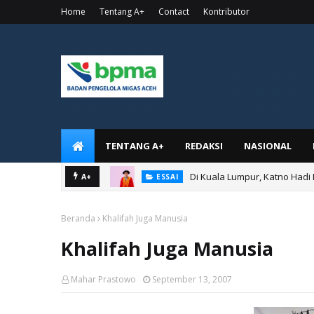
Home
Tentang A+
Contact
Kontributor
TENTANG A+
REDAKSI
NASIONAL
Di Kuala Lumpur, Katno Hadi
A+
ESSAI
Beranda
Khalifah Juga Manusia
Khalifah Juga Manusia
Mahar Prastowo
September 13, 2007