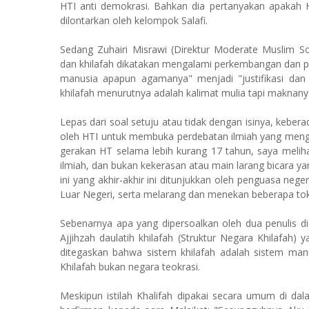
HTI anti demokrasi. Bahkan dia pertanyakan apakah
dilontarkan oleh kelompok Salafi.
Sedang Zuhairi Misrawi (Direktur Moderate Muslim So
dan khilafah dikatakan mengalami perkembangan dan par
manusia apapun agamanya" menjadi "justifikasi dan l
khilafah menurutnya adalah kalimat mulia tapi maknanya
Lepas dari soal setuju atau tidak dengan isinya, keberad
oleh HTI untuk membuka perdebatan ilmiah yang meng
gerakan HT selama lebih kurang 17 tahun, saya melih
ilmiah, dan bukan kekerasan atau main larang bicara y
ini yang akhir-akhir ini ditunjukkan oleh penguasa neg
Luar Negeri, serta melarang dan menekan beberapa tok
Sebenarnya apa yang dipersoalkan oleh dua penulis di
Ajjihzah daulatih khilafah (Struktur Negara Khilafah) 
ditegaskan bahwa sistem khilafah adalah sistem manu
Khilafah bukan negara teokrasi.
Meskipun istilah Khalifah dipakai secara umum di dal