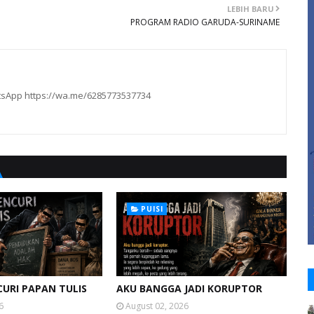
LEBIH BARU
PROGRAM RADIO GARUDA-SURINAME
hatsApp https://wa.me/6285773537734
PUISI
URI PAPAN TULIS
AKU BANGGA JADI KORUPTOR
6
August 02, 2026