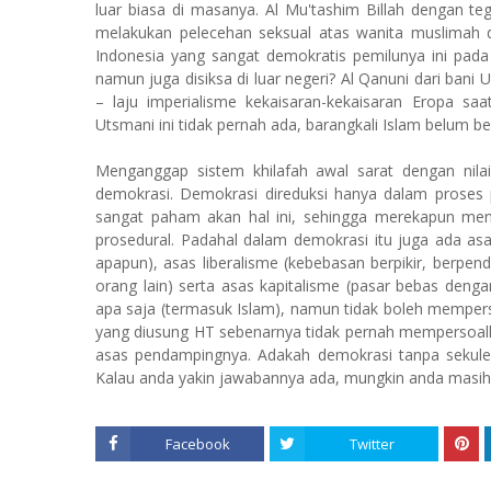
luar biasa di masanya. Al Mu'tashim Billah dengan 
melakukan pelecehan seksual atas wanita muslimah d
Indonesia
yang sangat demokratis pemilunya ini pada
namun juga disiksa di luar negeri? Al Qanuni dari ba
– laju imperialisme kekaisaran-kekaisaran Eropa sa
Utsmani ini tidak pernah ada, barangkali Islam belum 
Menganggap sistem khilafah awal sarat dengan nilai
demokrasi. Demokrasi direduksi hanya dalam proses p
sangat paham akan hal ini, sehingga merekapun me
prosedural. Padahal dalam demokrasi itu juga ada asa
apapun), asas liberalisme (kebebasan berpikir, berpe
orang lain) serta asas kapitalisme (pasar bebas den
apa saja (termasuk Islam), namun tidak boleh mempers
yang diusung HT sebenarnya tidak pernah mempersoal
asas pendampingnya. Adakah demokrasi tanpa sekuler
Kalau anda yakin jawabannya ada, mungkin anda masih
Facebook
Twitter