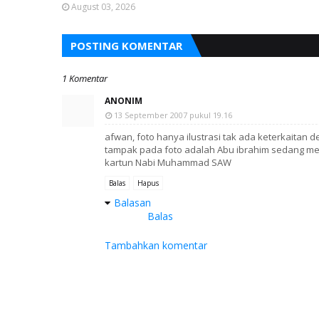
August 03, 2026
POSTING KOMENTAR
1 Komentar
ANONIM
13 September 2007 pukul 19.16
afwan, foto hanya ilustrasi tak ada keterkaitan d
tampak pada foto adalah Abu ibrahim sedang me
kartun Nabi Muhammad SAW
Balas
Hapus
Balasan
Balas
Tambahkan komentar