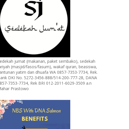
edekah jumat (makanan, paket sembako), sedekah
ariyah (masjid/fasos/fasum), wakaf quran, beasiswa,
antunan yatim dan dhuafa WA 0857-7353-7734, Rek.
ank DKI No. 5272-3456-888/514-200-777-28, DANA
857-7353-7734, Rek BRI 012-2011-6029-3509 a.n
ahar Prastowo