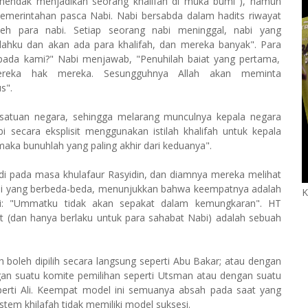
 hendak menjadikan seorang khalifah di muka bumi"), namun
 pemerintahan pasca Nabi. Nabi bersabda dalam hadits riwayat
oleh para nabi. Setiap seorang nabi meninggal, nabi yang
dahku dan akan ada para khalifah, dan mereka banyak".
Para
epada kami?" Nabi menjawab, "Penuhilah baiat yang pertama,
ereka hak mereka. Sesungguhnya Allah akan meminta
s".
esatuan negara, sehingga melarang munculnya kepala negara
 secara eksplisit menggunakan istilah khalifah untuk kepala
maka bunuhlah yang paling akhir dari keduanya".
di pada masa khulafaur Rasyidin, dan diamnya mereka melihat
li yang berbeda-beda, menunjukkan bahwa keempatnya adalah
K
bi: "Ummatku tidak akan sepakat dalam kemungkaran". HT
 (dan hanya berlaku untuk para sahabat Nabi) adalah sebuah
h boleh dipilih secara langsung seperti Abu Bakar; atau dengan
gan suatu komite pemilihan seperti Utsman atau dengan suatu
perti Ali. Keempat model ini semuanya absah pada saat yang
stem khilafah tidak memiliki model suksesi.