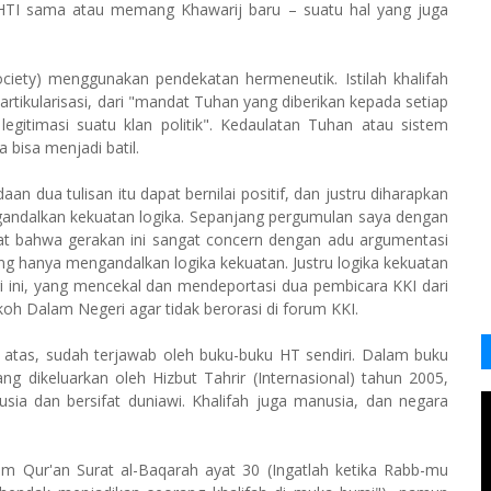
 HTI sama atau memang Khawarij baru – suatu hal yang juga
ciety) menggunakan pendekatan hermeneutik. Istilah khalifah
tikularisasi, dari "mandat Tuhan yang diberikan kepada setiap
egitimasi suatu klan politik". Kedaulatan Tuhan atau sistem
 bisa menjadi batil.
aan dua tulisan itu dapat bernilai positif, dan justru diharapkan
andalkan kekuatan logika. Sepanjang pergumulan saya dengan
at bahwa gerakan ini sangat concern dengan adu argumentasi
ang hanya mengandalkan logika kekuatan. Justru logika kekuatan
eri ini, yang mencekal dan mendeportasi dua pembicara KKI dari
oh Dalam Negeri agar tidak berorasi di forum KKI.
 atas, sudah terjawab oleh buku-buku HT sendiri. Dalam buku
yang dikeluarkan oleh Hizbut Tahrir (Internasional) tahun 2005,
sia dan bersifat duniawi. Khalifah juga manusia, dan negara
am Qur'an Surat al-Baqarah ayat 30 (Ingatlah ketika Rabb-mu