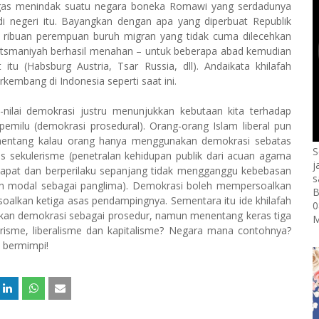
tegas menindak suatu negara boneka Romawi yang serdadunya
i negeri itu. Bayangkan dengan apa yang diperbuat Republik
 ribuan perempuan buruh migran yang tidak cuma dilecehkan
ni Utsmaniyah berhasil menahan – untuk beberapa abad kemudian
at itu (Habsburg
Austria
, Tsar
Russia
, dll). Andaikata khilafah
berkembang di
Indonesia
seperti saat ini.
-nilai demokrasi justru menunjukkan kebutaan kita terhadap
emilu (demokrasi prosedural). Orang-orang Islam liberal pun
nentang kalau orang hanya menggunakan demokrasi sebatas
S
s sekulerisme (penetralan kehidupan publik dari acuan agama
j
ndapat dan berperilaku sepanjang tidak mengganggu kebebasan
s
gan modal sebagai panglima). Demokrasi boleh mempersoalkan
B
oalkan ketiga asas pendampingnya. Sementara itu ide khilafah
0
kan demokrasi sebagai prosedur, namun menentang keras tiga
M
isme, liberalisme dan kapitalisme? Negara mana contohnya?
 bermimpi!