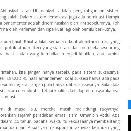
 Abbasiyah atau Utsmaniyah adalah penyalahgunaan sistem
ng salah. Dalam sistem demokrasi juga ada nominasi. Hampir
i parlementer adalah dinominasikan oleh PM sebelumnya. Toh
rima oleh Parlemen dan diperkuat lagi oleh pemilu berikutnya.
ika ada baiat. Baiat adalah semacam kontrak antara umat (yang
 di politik atau militer) yang siap taat dan membela seseorang
 baiat itulah yang kemudian menjadi khalifah, atau amirul
intahan, kita jangan hanya terpaku pada sistem suksesinya.
esi. Di UUD 45 hasil amandemen, soal suksesi hanya ada pada
s sebuah negara, jangan pula hanya dilihat suksesinya. Kalau kita
i secara demokratis, tetapi kualitas kehidupan masyarakatnya
oklamasi.
am di masa lalu, mereka masih melindungi rakyatnya,
orehkan sejarah peradaban emas Islam. Umar bin Abdul Azis
a dalam 2,5 tahun, padahal waktu itu kekuasaanya membentang
akmun dari bani Abbasiyah mensponsori aktivitas keilmuan yang