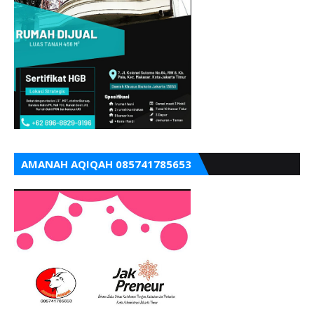
AMANAH AQIQAH 085741785653