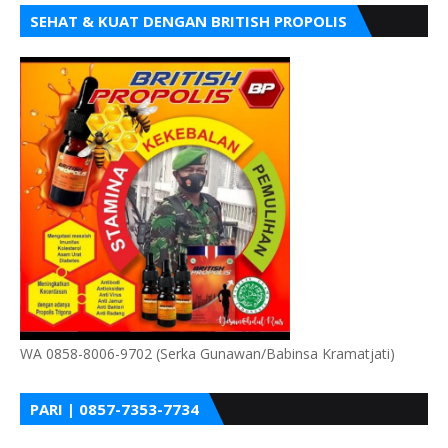
SEHAT & KUAT DENGAN BRITISH PROPOLIS
WA 0858-8006-9702 (Serka Gunawan/Babinsa Kramatjati)
PARI | 0857-7353-7734