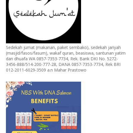
Sedekah jumat (makanan, paket sembako), sedekah jariyah
(masjid/fasos/fasum), wakaf quran, beasiswa, santunan yatim
dan dhuafa WA 0857-7353-7734, Rek. Bank DKI No. 5272-
3456-888/514-200-777-28, DANA 0857-7353-7734, Rek BRI
012-2011-6029-3509 a.n Mahar Prastowo