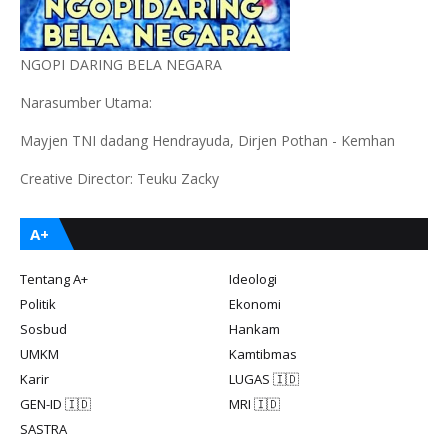
NGOPI DARING BELA NEGARA
Narasumber Utama:
Mayjen TNI dadang Hendrayuda, Dirjen Pothan - Kemhan
Creative Director: Teuku Zacky
A+
Tentang A+
Ideologi
Politik
Ekonomi
Sosbud
Hankam
UMKM
Kamtibmas
Karir
LUGAS 🇮🇩
GEN-ID 🇮🇩
MRI 🇮🇩
SASTRA