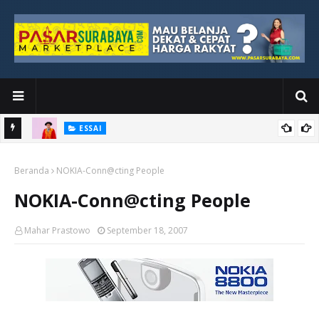
ESSAI
Bawah
Di Kuala Lumpur, Katno Hadi Menyelesaikan Perjalanan yang
Beranda
Tidak Berhenti di Panggung Wisuda
NOKIA-Conn@cting People
NOKIA-Conn@cting People
Mahar Prastowo
September 18, 2007