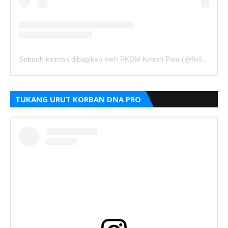
Sebuah kiriman dibagikan oleh FKDM Kebon Pala (@fkdm_kebonpala)
TUKANG URUT KORBAN DNA PRO