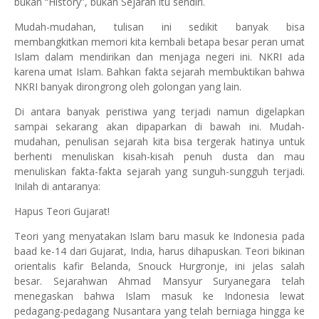
bukan “History”, bukan Sejarah itu sendiri.
Mudah-mudahan, tulisan ini sedikit banyak bisa
membangkitkan memori kita kembali betapa besar peran umat
Islam dalam mendirikan dan menjaga negeri ini. NKRI ada
karena umat Islam. Bahkan fakta sejarah membuktikan bahwa
NKRI banyak dirongrong oleh golongan yang lain.
Di antara banyak peristiwa yang terjadi namun digelapkan
sampai sekarang akan dipaparkan di bawah ini. Mudah-
mudahan, penulisan sejarah kita bisa tergerak hatinya untuk
berhenti menuliskan kisah-kisah penuh dusta dan mau
menuliskan fakta-fakta sejarah yang sunguh-sungguh terjadi.
Inilah di antaranya:
Hapus Teori
Gujarat
!
Teori yang menyatakan Islam baru masuk ke
Indonesia
pada
baad ke-14 dari
Gujarat
,
India
, harus dihapuskan. Teori bikinan
orientalis kafir Belanda, Snouck Hurgronje, ini jelas salah
besar. Sejarahwan Ahmad Mansyur Suryanegara telah
menegaskan bahwa Islam masuk ke
Indonesia
lewat
pedagang-pedagang Nusantara yang telah berniaga hingga ke