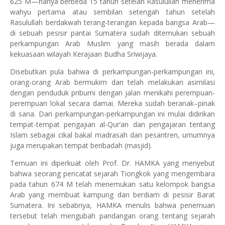
625 M—hanya berbeda 15 tahun setelah Rasulullah menerima
wahyu pertama atau sembilan setengah tahun setelah
Rasulullah berdakwah terang-terangan kepada bangsa Arab—
di sebuah pesisir pantai Sumatera sudah ditemukan sebuah
perkampungan Arab Muslim yang masih berada dalam
kekuasaan wilayah Kerajaan Budha Sriwijaya.
Disebutkan pula bahwa di perkampungan-perkampungan ini,
orang-orang Arab bermukim dan telah melakukan asimilasi
dengan penduduk pribumi dengan jalan menikahi perempuan-
perempuan lokal secara damai. Mereka sudah beranak–pinak
di
sana
. Dari perkampungan-perkampungan ini mulai didirikan
tempat-tempat pengajian al-Qur’an dan pengajaran tentang
Islam sebagai cikal bakal madrasah dan pesantren, umumnya
juga merupakan tempat beribadah (masjid).
Temuan ini diperkuat oleh Prof. Dr. HAMKA yang menyebut
bahwa seorang pencatat sejarah Tiongkok yang mengembara
pada tahun 674 M telah menemukan satu kelompok bangsa
Arab yang membuat kampung dan berdiam di pesisir Barat
Sumatera. Ini sebabnya, HAMKA menulis bahwa penemuan
tersebut telah mengubah pandangan orang tentang sejarah