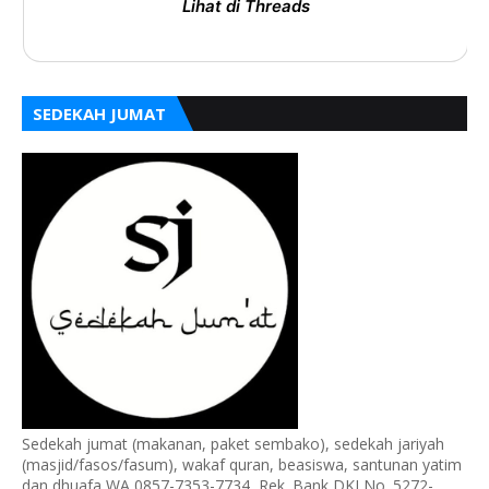
Lihat di Threads
SEDEKAH JUMAT
Sedekah jumat (makanan, paket sembako), sedekah jariyah
(masjid/fasos/fasum), wakaf quran, beasiswa, santunan yatim
dan dhuafa WA 0857-7353-7734, Rek. Bank DKI No. 5272-