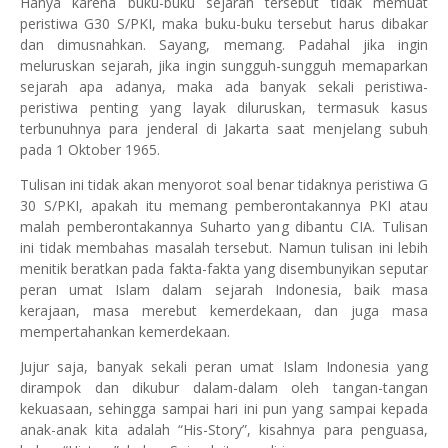
Hanya karena buku-buku sejarah tersebut tidak memuat
peristiwa G30 S/PKI, maka buku-buku tersebut harus dibakar
dan dimusnahkan. Sayang, memang. Padahal jika ingin
meluruskan sejarah, jika ingin sungguh-sungguh memaparkan
sejarah apa adanya, maka ada banyak sekali peristiwa-
peristiwa penting yang layak diluruskan, termasuk kasus
terbunuhnya para jenderal di
Jakarta
saat menjelang subuh
pada 1 Oktober 1965.
Tulisan ini tidak akan menyorot soal benar tidaknya peristiwa G
30 S/PKI, apakah itu memang pemberontakannya PKI atau
malah pemberontakannya Suharto yang dibantu CIA. Tulisan
ini tidak membahas masalah tersebut. Namun tulisan ini lebih
menitik beratkan pada fakta-fakta yang disembunyikan seputar
peran umat Islam dalam sejarah
Indonesia
, baik masa
kerajaan, masa merebut kemerdekaan, dan juga masa
mempertahankan kemerdekaan.
Jujur saja, banyak sekali peran umat Islam Indonesia yang
dirampok dan dikubur dalam-dalam oleh tangan-tangan
kekuasaan, sehingga sampai hari ini pun yang sampai kepada
anak-anak kita adalah “His-Story”, kisahnya para penguasa,