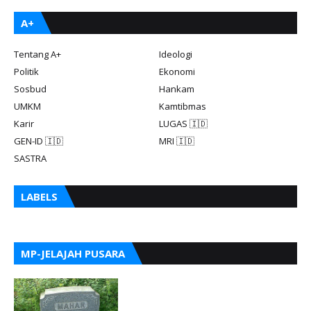
A+
Tentang A+
Ideologi
Politik
Ekonomi
Sosbud
Hankam
UMKM
Kamtibmas
Karir
LUGAS 🇮🇩
GEN-ID 🇮🇩
MRI 🇮🇩
SASTRA
LABELS
MP-JELAJAH PUSARA