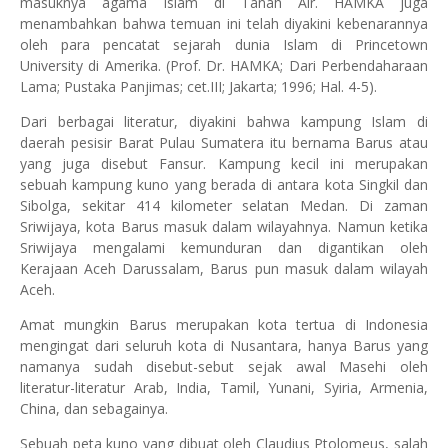
masuknya agama Islam di Tanah Air. HAMKA juga
menambahkan bahwa temuan ini telah diyakini kebenarannya
oleh para pencatat sejarah dunia Islam di Princetown
University di Amerika. (Prof. Dr. HAMKA; Dari Perbendaharaan
Lama; Pustaka Panjimas; cet.III; Jakarta; 1996; Hal. 4-5).
Dari berbagai literatur, diyakini bahwa kampung Islam di
daerah pesisir Barat Pulau Sumatera itu bernama Barus atau
yang juga disebut Fansur. Kampung kecil ini merupakan
sebuah kampung kuno yang berada di antara
kota
Singkil dan
Sibolga, sekitar 414 kilometer selatan
Medan
. Di zaman
Sriwijaya,
kota
Barus masuk dalam wilayahnya. Namun ketika
Sriwijaya mengalami kemunduran dan digantikan oleh
Kerajaan Aceh Darussalam, Barus pun masuk dalam wilayah
Aceh.
Amat mungkin Barus merupakan kota tertua di Indonesia
mengingat dari seluruh kota di Nusantara, hanya Barus yang
namanya sudah disebut-sebut sejak awal Masehi oleh
literatur-literatur Arab, India, Tamil, Yunani, Syiria, Armenia,
China, dan sebagainya.
Sebuah peta kuno yang dibuat oleh Claudius Ptolomeus, salah