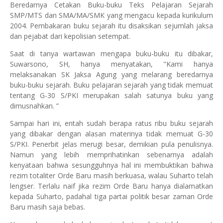
Beredarnya Cetakan Buku-buku Teks Pelajaran Sejarah
SMP/MTS dan SMA/MA/SMK yang mengacu kepada kurikulum
2004. Pembakaran buku sejarah itu disaksikan sejumlah jaksa
dan pejabat dari kepolisian setempat.
Saat di tanya wartawan mengapa buku-buku itu dibakar,
Suwarsono, SH, hanya menyatakan, "Kami hanya
melaksanakan SK Jaksa Agung yang melarang beredarnya
buku-buku sejarah. Buku pelajaran sejarah yang tidak memuat
tentang G-30 S/PKI merupakan salah satunya buku yang
dimusnahkan. ”
Sampai hari ini, entah sudah berapa ratus ribu buku sejarah
yang dibakar dengan alasan materinya tidak memuat G-30
S/PKI. Penerbit jelas merugi besar, demikian pula penulisnya.
Namun yang lebih memprihatinkan sebenarnya adalah
kenyataan bahwa sesungguhnya hal ini membuktikan bahwa
rezim totaliter Orde Baru masih berkuasa, walau Suharto telah
lengser. Terlalu naif jika rezim Orde Baru hanya dialamatkan
kepada Suharto, padahal tiga partai politik besar zaman Orde
Baru masih saja bebas.