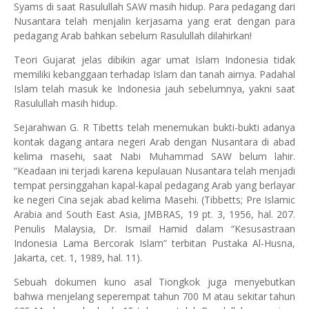
Syams di saat Rasulullah SAW masih hidup.
Para
pedagang dari
Nusantara telah menjalin kerjasama yang erat dengan para
pedagang Arab bahkan sebelum Rasulullah dilahirkan!
Teori Gujarat jelas dibikin agar umat Islam
Indonesia
tidak
memiliki kebanggaan terhadap Islam dan tanah airnya. Padahal
Islam telah masuk ke
Indonesia
jauh sebelumnya, yakni saat
Rasulullah masih hidup.
Sejarahwan G. R Tibetts telah menemukan bukti-bukti adanya
kontak dagang antara negeri Arab dengan Nusantara di abad
kelima masehi, saat Nabi Muhammad SAW belum lahir.
“Keadaan ini terjadi karena kepulauan Nusantara telah menjadi
tempat persinggahan kapal-kapal pedagang Arab yang berlayar
ke negeri Cina sejak abad kelima Masehi. (Tibbetts; Pre Islamic
Arabia and
South East Asia
, JMBRAS, 19 pt. 3, 1956, hal. 207.
Penulis Malaysia, Dr. Ismail Hamid dalam “Kesusastraan
Indonesia Lama Bercorak Islam” terbitan Pustaka Al-Husna,
Jakarta, cet. 1, 1989, hal. 11).
Sebuah dokumen kuno asal Tiongkok juga menyebutkan
bahwa menjelang seperempat tahun 700 M atau sekitar tahun