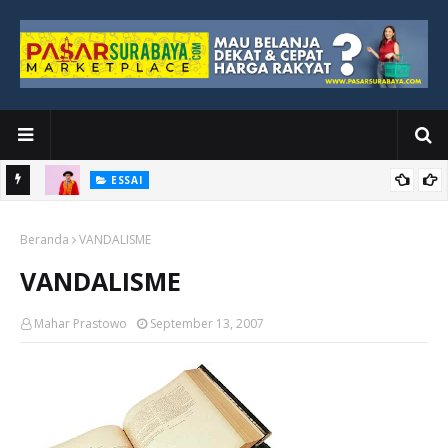
ESSAI
Bawah
Di Kuala Lumpur, Katno Hadi Menyelesaikan Perjalanan yang
Beranda
Tidak Berhenti di Panggung Wisuda
VANDALISME
VANDALISME
Mahar Prastowo
September 13, 2007