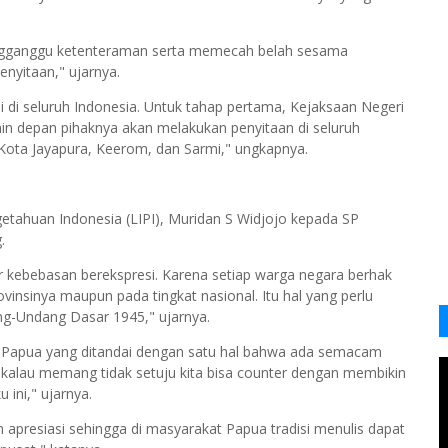
ngganggu ketenteraman serta memecah belah sesama
nyitaan," ujarnya.
i di seluruh
Indonesia
. Untuk tahap pertama, Kejaksaan Negeri
nin depan pihaknya akan melakukan penyitaan di seluruh
n Kota Jayapura, Keerom, dan Sarmi," ungkapnya.
tahuan Indonesia (LIPI), Muridan S Widjojo kepada SP
.
r kebebasan berekspresi. Karena setiap warga negara berhak
nsinya maupun pada tingkat nasional. Itu hal yang perlu
dang-Undang Dasar 1945," ujarnya.
tivis Papua yang ditandai dengan satu hal bahwa ada semacam
ai, kalau memang tidak setuju kita bisa counter dengan membikin
 ini," ujarnya.
 apresiasi sehingga di masyarakat Papua tradisi menulis dapat