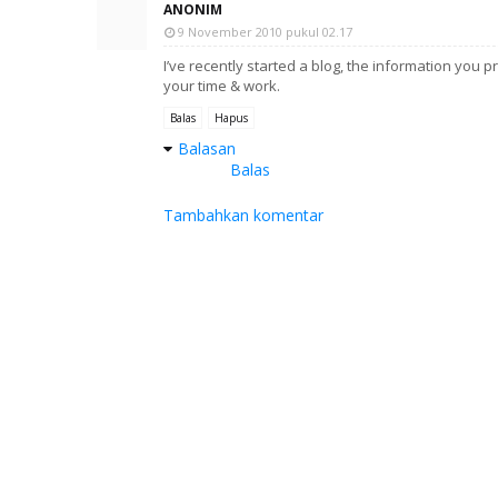
ANONIM
9 November 2010 pukul 02.17
I’ve recently started a blog, the information you 
your time & work.
Balas
Hapus
Balasan
Balas
Tambahkan komentar