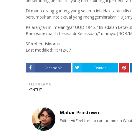
berkembang pesat. "Ini yang harus dihargai pemerintah 
Di mana orang gunung yang selama ini tidak tahu tulis m
pertumbuhan intelektual yang menggembirakan," ujarny
Pelarangan ini melanggar UUD 1945. "Ini adalah ketaku
Baru yang masih tersisa di Kejaksaan," ujarnya. [ROB/
SP/robert isidorus
Last modified:
15/12/07
Facebook
Twitter
LEBIH LAMA
KENTUT
Mahar Prastowo
Editor 📲 Feel free to contact me on W