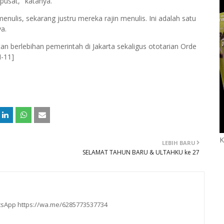
pusat," katanya.
enulis, sekarang justru mereka rajin menulis. Ini adalah satu
a.
tan berlebihan pemerintah di
Jakarta
sekaligus ototarian Orde
M-11]
K
LEBIH BARU
SELAMAT TAHUN BARU & ULTAHKU ke 27
hatsApp https://wa.me/6285773537734