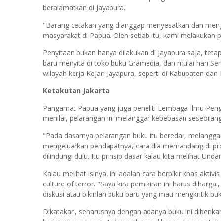
beralamatkan di Jayapura.
"Barang cetakan yang dianggap menyesatkan dan me
masyarakat di Papua. Oleh sebab itu, kami melakukan pe
Penyitaan bukan hanya dilakukan di Jayapura saja, tetap
baru menyita di toko buku Gramedia, dan mulai hari Se
wilayah kerja Kejari Jayapura, seperti di Kabupaten da
Ketakutan Jakarta
Pangamat Papua yang juga peneliti Lembaga Ilmu Penge
menilai, pelarangan ini melanggar kebebasan seseorang
"Pada dasarnya pelarangan buku itu beredar, melangga
mengeluarkan pendapatnya, cara dia memandang di provi
dilindungi dulu. Itu prinsip dasar kalau kita melihat Un
Kalau melihat isinya, ini adalah cara berpikir khas ak
culture of terror. "Saya kira pemikiran ini harus diharg
diskusi atau bikinlah buku baru yang mau mengkritik buku
Dikatakan, seharusnya dengan adanya buku ini diberikan