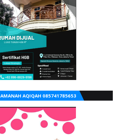
AMANAH AQIQAH 085741785653