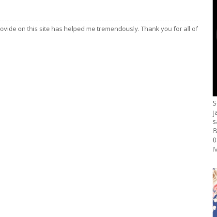
provide on this site has helped me tremendously. Thank you for all of
S
j
s
B
0
M