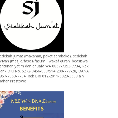
edekah jumat (makanan, paket sembako), sedekah
ariyah (masjid/fasos/fasum), wakaf quran, beasiswa,
antunan yatim dan dhuafa WA 0857-7353-7734, Rek.
ank DKI No. 5272-3456-888/514-200-777-28, DANA
857-7353-7734, Rek BRI 012-2011-6029-3509 a.n
ahar Prastowo