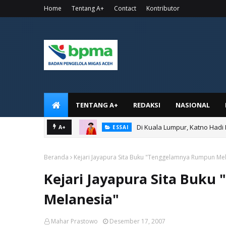
Home
Tentang A+
Contact
Kontributor
TENTANG A+
REDAKSI
NASIONAL
Di Kuala Lumpur, Katno Hadi
A+
ESSAI
Beranda
Kejari Jayapura Sita Buku "Tenggelamnya Rumpun Me
Kejari Jayapura Sita Buk
Melanesia"
Mahar Prastowo
Desember 17, 2007