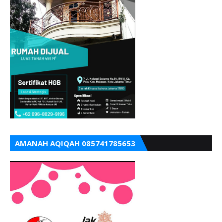
AMANAH AQIQAH 085741785653