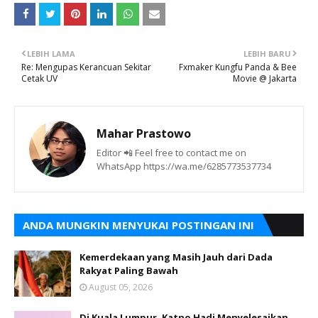
LEBIH LAMA
LEBIH BARU
Re: Mengupas Kerancuan Sekitar
Fxmaker Kungfu Panda & Bee
Cetak UV
Movie @ Jakarta
Mahar Prastowo
Editor 📲 Feel free to contact me on
WhatsApp https://wa.me/6285773537734
ANDA MUNGKIN MENYUKAI POSTINGAN INI
Kemerdekaan yang Masih Jauh dari Dada
Rakyat Paling Bawah
August 05, 2026
Di Kuala Lumpur, Katno Hadi Menyelesaikan