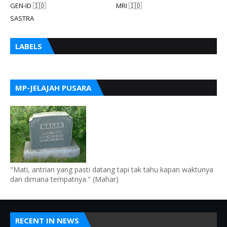
GEN-ID 🇮🇩
MRI 🇮🇩
SASTRA
LABELS
MP-JELAJAH PUSARA
"Mati, antrian yang pasti datang tapi tak tahu kapan waktunya
dan dimana tempatnya." (Mahar)
RECENT IN NEWS