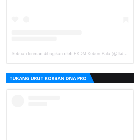
Sebuah kiriman dibagikan oleh FKDM Kebon Pala (@fkdm_kebonpala)
TUKANG URUT KORBAN DNA PRO