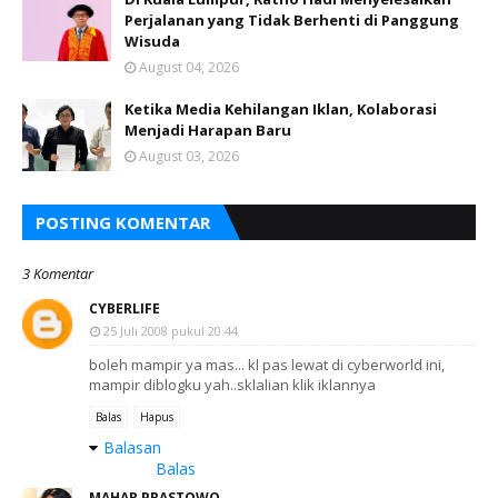
Perjalanan yang Tidak Berhenti di Panggung
Wisuda
August 04, 2026
Ketika Media Kehilangan Iklan, Kolaborasi
Menjadi Harapan Baru
August 03, 2026
POSTING KOMENTAR
3 Komentar
CYBERLIFE
25 Juli 2008 pukul 20.44
boleh mampir ya mas... kl pas lewat di cyberworld ini,
mampir diblogku yah..sklalian klik iklannya
Balas
Hapus
Balasan
Balas
MAHAR PRASTOWO