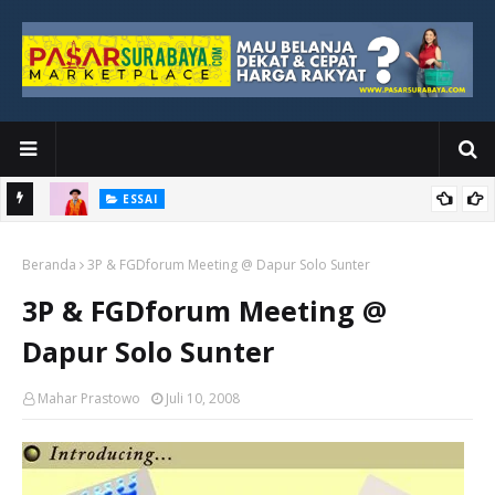
ESSAI
Bawah
Di Kuala Lumpur, Katno Hadi Menyelesaikan Perjalanan yang
Beranda
Tidak Berhenti di Panggung Wisuda
3P & FGDforum Meeting @ Dapur Solo Sunter
3P & FGDforum Meeting @
Dapur Solo Sunter
Mahar Prastowo
Juli 10, 2008