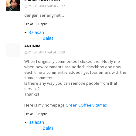
25 Juli 2008 pukul 23.32
dengan senang hati...
Balas
Hapus
Balasan
Balas
ANONIM
21 Juli 2013 pukul 06.29
When I originally commented I clicked the "Notify me
when new comments are added" checkbox and now
each time a comment is added I get four emails with the
same comment.
Is there any way you can remove people from that
service?
Thanks!
Here is my homepage
Green COffee VItamax
Balas
Hapus
Balasan
Balas