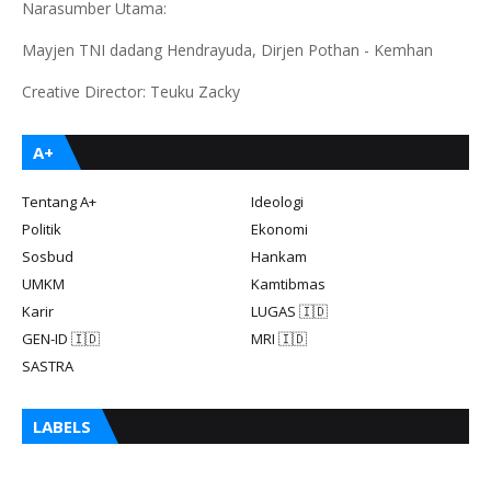
Narasumber Utama:
Mayjen TNI dadang Hendrayuda, Dirjen Pothan - Kemhan
Creative Director: Teuku Zacky
A+
Tentang A+
Ideologi
Politik
Ekonomi
Sosbud
Hankam
UMKM
Kamtibmas
Karir
LUGAS 🇮🇩
GEN-ID 🇮🇩
MRI 🇮🇩
SASTRA
LABELS