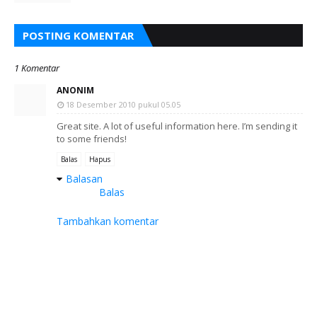
POSTING KOMENTAR
1 Komentar
ANONIM
18 Desember 2010 pukul 05.05
Great site. A lot of useful information here. I’m sending it
to some friends!
Balas
Hapus
Balasan
Balas
Tambahkan komentar