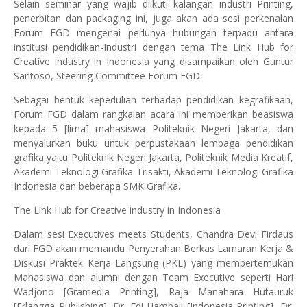
Selain seminar yang wajib diikuti kalangan industri Printing,
penerbitan dan packaging ini, juga akan ada sesi perkenalan
Forum FGD mengenai perlunya hubungan terpadu antara
institusi pendidikan-Industri dengan tema The Link Hub for
Creative industry in Indonesia yang disampaikan oleh Guntur
Santoso, Steering Committee Forum FGD.
Sebagai bentuk kepedulian terhadap pendidikan kegrafikaan,
Forum FGD dalam rangkaian acara ini memberikan beasiswa
kepada 5 [lima] mahasiswa Politeknik Negeri Jakarta, dan
menyalurkan buku untuk perpustakaan lembaga pendidikan
grafika yaitu Politeknik Negeri Jakarta, Politeknik Media Kreatif,
Akademi Teknologi Grafika Trisakti, Akademi Teknologi Grafika
Indonesia dan beberapa SMK Grafika.
The Link Hub for Creative industry in Indonesia
Dalam sesi Executives meets Students, Chandra Devi Firdaus
dari FGD akan memandu Penyerahan Berkas Lamaran Kerja &
Diskusi Praktek Kerja Langsung (PKL) yang mempertemukan
Mahasiswa dan alumni dengan Team Executive seperti Hari
Wadjono [Gramedia Printing], Raja Manahara Hutauruk
[Erlangga Publishing], Dr. Edi Hambali [Indonesia Printing], Dr.