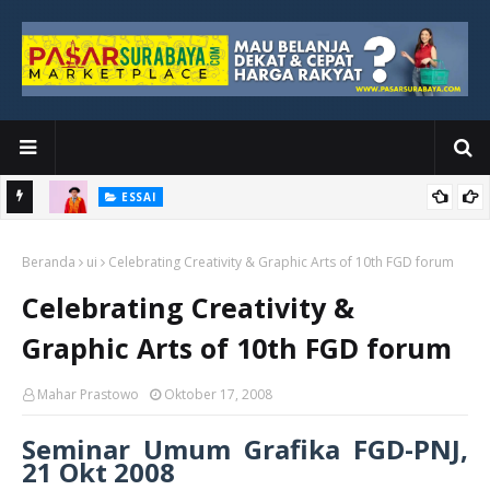
ESSAI
Bawah
Di Kuala Lumpur, Katno Hadi Menyelesaikan Perjalanan yang
Beranda
Tidak Berhenti di Panggung Wisuda
ui
Celebrating Creativity & Graphic Arts of 10th FGD forum
Celebrating Creativity &
Graphic Arts of 10th FGD forum
Mahar Prastowo
Oktober 17, 2008
Seminar Umum Grafika FGD-PNJ,
21 Okt 2008