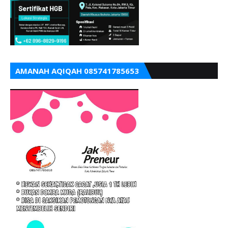
AMANAH AQIQAH 085741785653