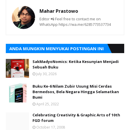
Mahar Prastowo
Editor 📲 Feel free to contact me on
WhatsApp https://wa.me/6285773537734
ANDA MUNGKIN MENYUKAI POSTINGAN INI
SakMadyoNomics: Ketika Kesunyian Menjadi
Sebuah Buku
July 30, 2026
Buku Ke-6 Nilam Zubir Usung Misi Cerdas
Bermedsos, Bela Negara Hingga Selamatkan
Bumi
April 25, 2022
Celebrating Creativity & Graphic Arts of 10th
FGD forum
October 17, 2008