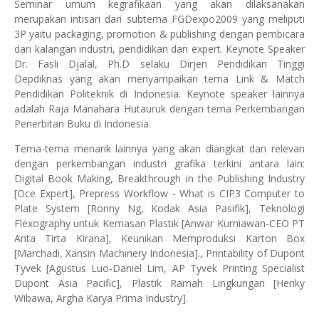
Seminar umum kegrafikaan yang akan dilaksanakan
merupakan intisari dari subtema FGDexpo2009 yang meliputi
3P yaitu packaging, promotion & publishing dengan pembicara
dari kalangan industri, pendidikan dan expert. Keynote Speaker
Dr. Fasli Djalal, Ph.D selaku Dirjen Pendidikan Tinggi
Depdiknas yang akan menyampaikan tema Link & Match
Pendidikan Politeknik di Indonesia. Keynote speaker lainnya
adalah Raja Manahara Hutauruk dengan tema Perkembangan
Penerbitan Buku di Indonesia.
Tema-tema menarik lainnya yang akan diangkat dan relevan
dengan perkembangan industri grafika terkini antara lain:
Digital Book Making, Breakthrough in the Publishing Industry
[Oce Expert], Prepress Workflow - What is CIP3 Computer to
Plate System [Ronny Ng, Kodak Asia Pasifik], Teknologi
Flexography untuk Kemasan Plastik [Anwar Kurniawan-CEO PT
Anta Tirta Kirana], Keunikan Memproduksi Karton Box
[Marchadi, Xansin Machinery Indonesia]., Printability of Dupont
Tyvek [Agustus Luo-Daniel Lim, AP Tyvek Printing Specialist
Dupont Asia Pacific], Plastik Ramah Lingkungan [Henky
Wibawa, Argha Karya Prima Industry].