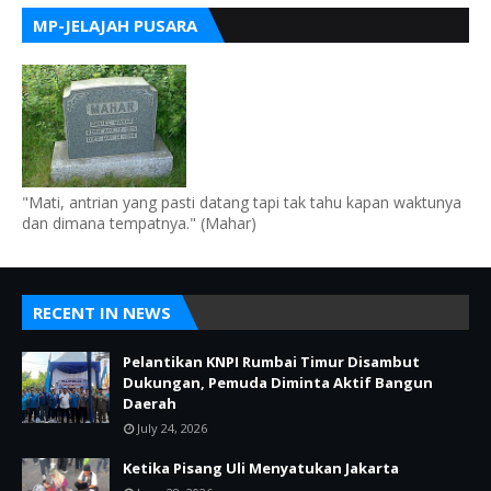
MP-JELAJAH PUSARA
"Mati, antrian yang pasti datang tapi tak tahu kapan waktunya
dan dimana tempatnya." (Mahar)
RECENT IN NEWS
Pelantikan KNPI Rumbai Timur Disambut
Dukungan, Pemuda Diminta Aktif Bangun
Daerah
July 24, 2026
Ketika Pisang Uli Menyatukan Jakarta