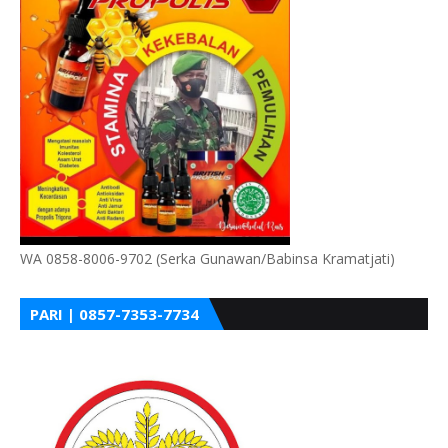
WA 0858-8006-9702 (Serka Gunawan/Babinsa Kramatjati)
PARI | 0857-7353-7734