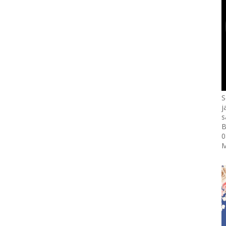
S
j
s
B
0
M