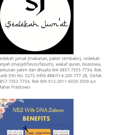
edekah jumat (makanan, paket sembako), sedekah
ariyah (masjid/fasos/fasum), wakaf quran, beasiswa,
antunan yatim dan dhuafa WA 0857-7353-7734, Rek.
ank DKI No. 5272-3456-888/514-200-777-28, DANA
857-7353-7734, Rek BRI 012-2011-6029-3509 a.n
ahar Prastowo