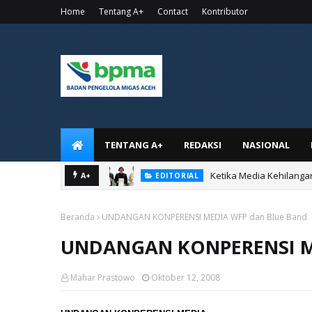
Home
Tentang A+
Contact
Kontributor
TENTANG A+
REDAKSI
NASIONAL
Ketika Media Kehilanga
EDITORIAL
MEREKA MENCURI PAPAN TUL
A+
PUISI
Beranda
UNDANGAN KONPERENSI MEDIA WFP dan Blue Band
UNDANGAN KONPERENSI ME
Mahar Prastowo
Oktober 12, 2008