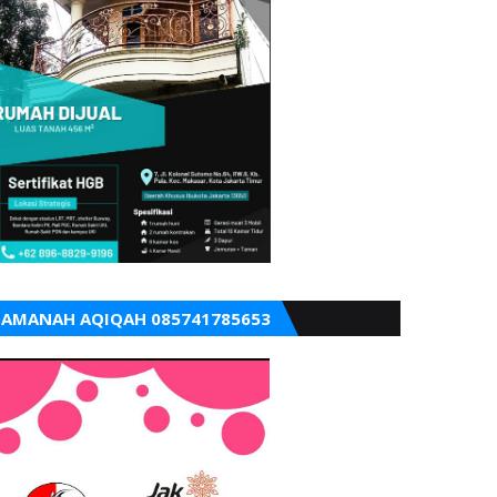
AMANAH AQIQAH 085741785653