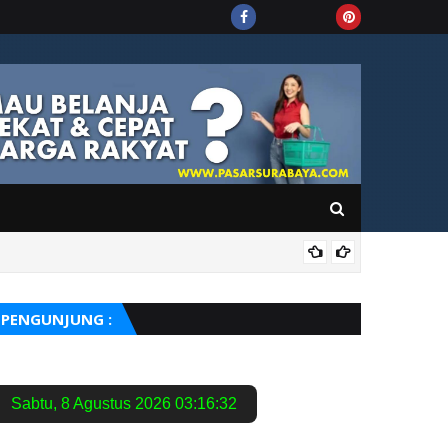
PUIS
PENGUNJUNG :
Sabtu
,
8 Agustus 2026
03:16:33