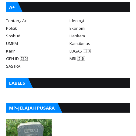
A+
Tentang A+
Ideologi
Politik
Ekonomi
Sosbud
Hankam
UMKM
Kamtibmas
Karir
LUGAS 🇮🇩
GEN-ID 🇮🇩
MRI 🇮🇩
SASTRA
LABELS
MP-JELAJAH PUSARA