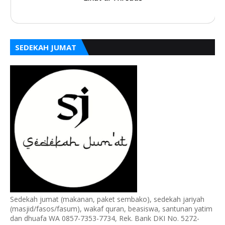
SEDEKAH JUMAT
Sedekah jumat (makanan, paket sembako), sedekah jariyah
(masjid/fasos/fasum), wakaf quran, beasiswa, santunan yatim
dan dhuafa WA 0857-7353-7734, Rek. Bank DKI No. 5272-