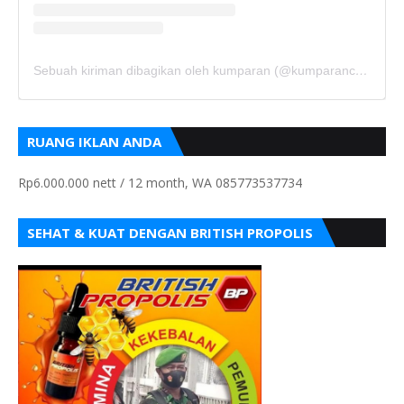
Sebuah kiriman dibagikan oleh kumparan (@kumparancom)
RUANG IKLAN ANDA
Rp6.000.000 nett / 12 month, WA 085773537734
SEHAT & KUAT DENGAN BRITISH PROPOLIS