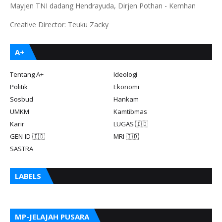
Mayjen TNI dadang Hendrayuda, Dirjen Pothan - Kemhan
Creative Director: Teuku Zacky
A+
Tentang A+
Ideologi
Politik
Ekonomi
Sosbud
Hankam
UMKM
Kamtibmas
Karir
LUGAS 🇮🇩
GEN-ID 🇮🇩
MRI 🇮🇩
SASTRA
LABELS
MP-JELAJAH PUSARA