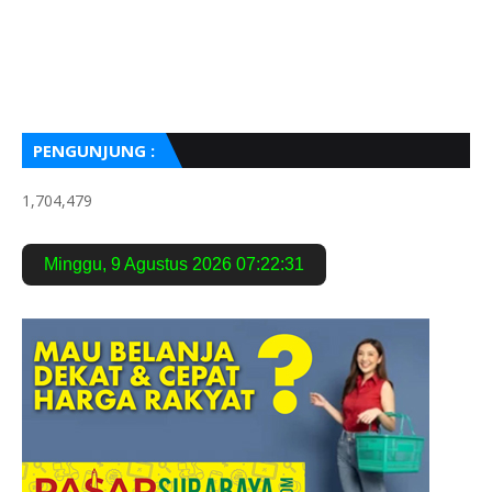
PENGUNJUNG :
1,704,479
Minggu
,
9 Agustus 2026
07:22:32