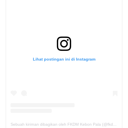
Lihat postingan ini di Instagram
Sebuah kiriman dibagikan oleh FKDM Kebon Pala (@fkdm_kebonpala)