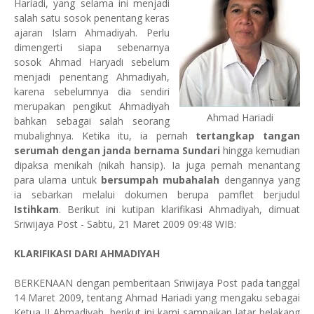
Hariadi, yang selama ini menjadi
salah satu sosok penentang keras
ajaran Islam Ahmadiyah. Perlu
dimengerti siapa sebenarnya
sosok Ahmad Haryadi sebelum
menjadi penentang Ahmadiyah,
karena sebelumnya dia sendiri
merupakan pengikut Ahmadiyah
Ahmad Hariadi
bahkan sebagai salah seorang
mubalighnya. Ketika itu, ia pernah
tertangkap tangan
serumah dengan janda bernama Sundari
hingga kemudian
dipaksa menikah (nikah hansip). Ia juga pernah menantang
para ulama untuk
bersumpah mubahalah
dengannya yang
ia sebarkan melalui dokumen berupa pamflet berjudul
Istihkam
. Berikut ini kutipan klarifikasi Ahmadiyah, dimuat
Sriwijaya Post - Sabtu, 21 Maret 2009 09:48 WIB
:
KLARIFIKASI DARI AHMADIYAH
BERKENAAN dengan pemberitaan Sriwijaya Post pada tanggal
14 Maret 2009, tentang Ahmad Hariadi yang mengaku sebagai
Ketua II Ahmadiyah, berikut ini kami sampaikan latar belakang