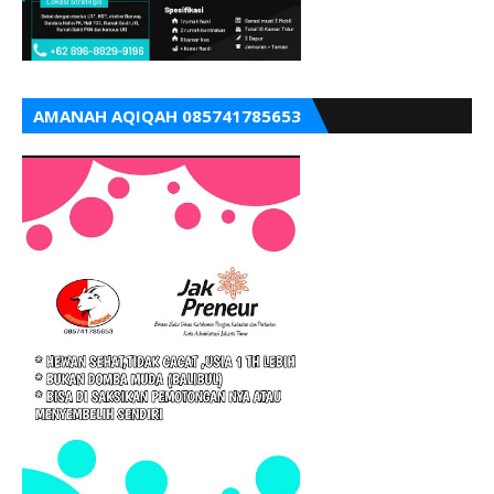
AMANAH AQIQAH 085741785653