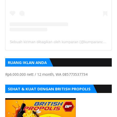
Sebuah kiriman dibagikan oleh kumparan (@kumparancom)
RUANG IKLAN ANDA
Rp6.000.000 nett / 12 month, WA 085773537734
SEHAT & KUAT DENGAN BRITISH PROPOLIS