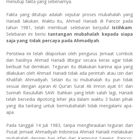
menutup fakta yang sebenarnya.
Fakta yang ditutupi adalah seputar proses mubahalah yang
Hariadi lakukan. Waktu itu, Ahmad Hariadi di Pancor pada
tahun 1981, telah membuat selebaran berjudul
Istihkam
.
Selebaran ini berisi
tantangan mubahalah kepada siapa
saja yang tidak percaya pada Ahmadiyah
.
Peristiwa ini telah dilaporkan oleh pengurus Jemaat Lombok
dan hasilnya Ahmad Hariadi ditegur secara keras agar tidak
berbuat hal demikian. Teguran itu dilakukan karena apa yang
dilakukan oleh Ahmad Hariadi tidak ada perintah atau izin dari
Khalifah Ahmadiyah. Selain itu isi mubahalah itu pun tidak
sesuai dengan ajaran Al Qur’an Surat Ali Imron ayat 61 dan
Sunnah Rasulullah SAW. Bahkan yang lebih salah lagi, Hariadi
telah bersedia dipotong leher jika dalam waktu 3 bulan pihak
yang dia tantang untuk bermubahalah tidak mengalami apa-
apa.
Pada tanggal 14 Juli 1983, tanpa menghiraukan teguran dari
Pusat Jemaat Ahmadiyah Indonesia Ahmad Hariadi melakukan
mubahalah dengan haji Irfan dari Kampung Sawing, Pancor-