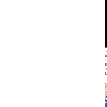
S
j
s
B
0
M