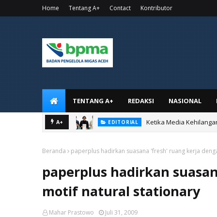
Home
Tentang A+
Contact
Kontributor
TENTANG A+
REDAKSI
NASIONAL
Ketika Media Kehilanga
A+
EDITORIAL
Beranda
paperplus hadirkan suasana 'fresh' ruang kerja denga
paperplus hadirkan suasan
motif natural stationary
Mahar Prastowo
Juli 31, 2009