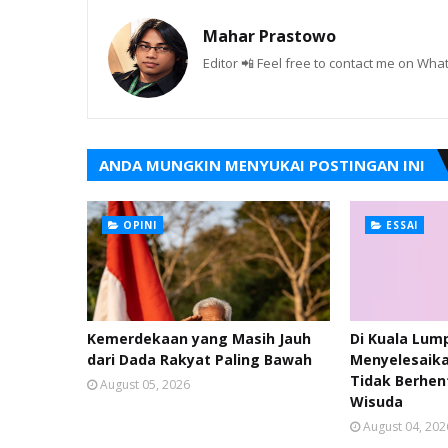
Mahar Prastowo
Editor 📲 Feel free to contact me on W
ANDA MUNGKIN MENYUKAI POSTINGAN INI
OPINI
ESSAI
Kemerdekaan yang Masih Jauh
Di Kuala Lum
dari Dada Rakyat Paling Bawah
Menyelesaika
Tidak Berhen
August 05, 2026
Wisuda
August 04, 202