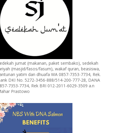
edekah jumat (makanan, paket sembako), sedekah
ariyah (masjid/fasos/fasum), wakaf quran, beasiswa,
antunan yatim dan dhuafa WA 0857-7353-7734, Rek.
ank DKI No. 5272-3456-888/514-200-777-28, DANA
857-7353-7734, Rek BRI 012-2011-6029-3509 a.n
ahar Prastowo