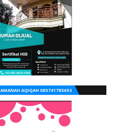
AMANAH AQIQAH 085741785653