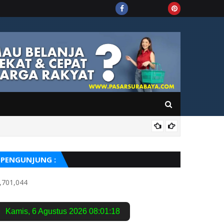
PUIS
PENGUNJUNG :
,701,044
Kamis
,
6 Agustus 2026
08:01:19