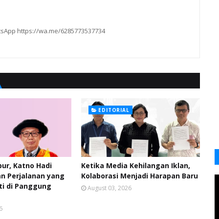
hatsApp https://wa.me/6285773537734
EDITORIAL
pur, Katno Hadi
Ketika Media Kehilangan Iklan,
n Perjalanan yang
Kolaborasi Menjadi Harapan Baru
ti di Panggung
August 03, 2026
6