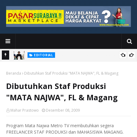
EDITORIAL
yang
Ketika Media Kehilangan Iklan, Kolaborasi Menjadi Harapan Baru
Beranda
Dibutuhkan Staf Produksi "MATA NAJWA", FL & Magang
Dibutuhkan Staf Produksi
"MATA NAJWA", FL & Magang
Mahar Prastowo
Desember 08, 2009
Program Mata Najwa Metro TV membutuhkan segera
FREELANCER STAF PRODUKSI dan MAHASISWA MAGANG.