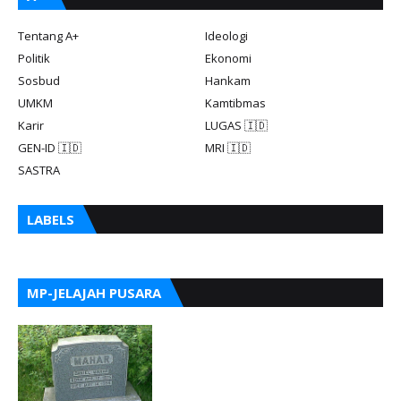
Tentang A+
Ideologi
Politik
Ekonomi
Sosbud
Hankam
UMKM
Kamtibmas
Karir
LUGAS 🇮🇩
GEN-ID 🇮🇩
MRI 🇮🇩
SASTRA
LABELS
MP-JELAJAH PUSARA