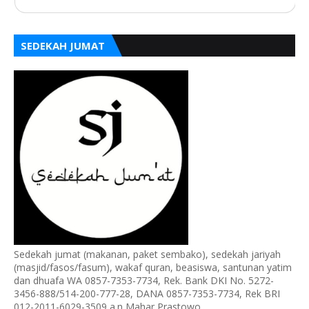
SEDEKAH JUMAT
Sedekah jumat (makanan, paket sembako), sedekah jariyah
(masjid/fasos/fasum), wakaf quran, beasiswa, santunan yatim
dan dhuafa WA 0857-7353-7734, Rek. Bank DKI No. 5272-
3456-888/514-200-777-28, DANA 0857-7353-7734, Rek BRI
012-2011-6029-3509 a.n Mahar Prastowo