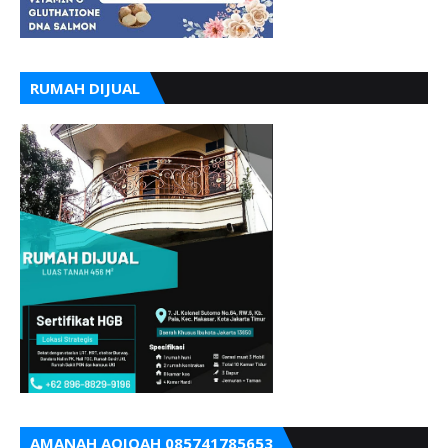
RUMAH DIJUAL
AMANAH AQIQAH 085741785653