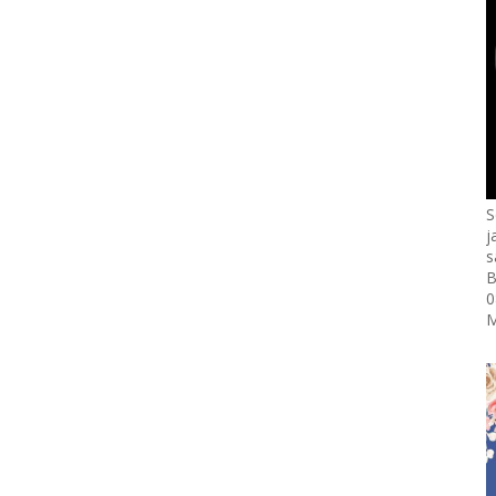
S
j
s
B
0
M