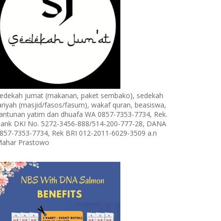
edekah jumat (makanan, paket sembako), sedekah
ariyah (masjid/fasos/fasum), wakaf quran, beasiswa,
antunan yatim dan dhuafa WA 0857-7353-7734, Rek.
ank DKI No. 5272-3456-888/514-200-777-28, DANA
857-7353-7734, Rek BRI 012-2011-6029-3509 a.n
ahar Prastowo