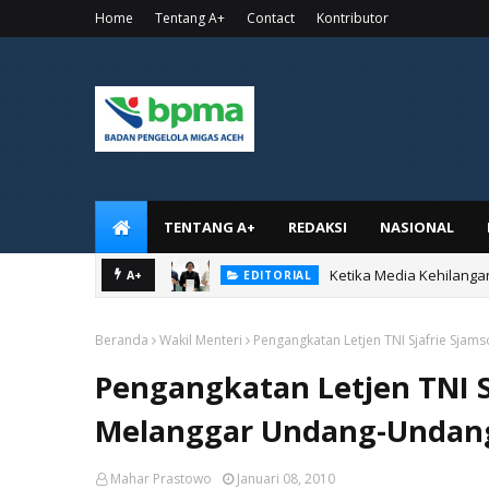
Home
Tentang A+
Contact
Kontributor
TENTANG A+
REDAKSI
NASIONAL
Ketika Media Kehilanga
A+
EDITORIAL
Beranda
Wakil Menteri
Pengangkatan Letjen TNI Sjafrie Sj
Pengangkatan Letjen TNI S
Melanggar Undang-Undan
Mahar Prastowo
Januari 08, 2010