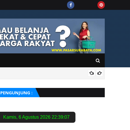
PUIS
PENGUNJUNG :
Kamis
,
6 Agustus 2026
22:39:08