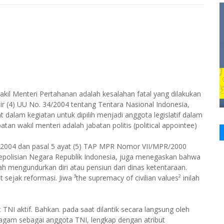
kil Menteri Pertahanan adalah kesalahan fatal yang dilakukan
r (4) UU No. 34/2004 tentang Tentara Nasional Indonesia,
t dalam kegiatan untuk dipilih menjadi anggota legislatif dalam
tan wakil menteri adalah jabatan politis (political appointee)
 34/2004 dan pasal 5 ayat (5) TAP MPR Nomor VII/MPR/2000
epolisian Negara Republik Indonesia, juga menegaskan bahwa
h mengundurkan diri atau pensiun dari dinas ketentaraan.
t sejak reformasi. Jiwa ³the supremacy of civilian values² inilah
 TNI aktif. Bahkan. pada saat dilantik secara langsung oleh
gam sebagai anggota TNI, lengkap dengan atribut