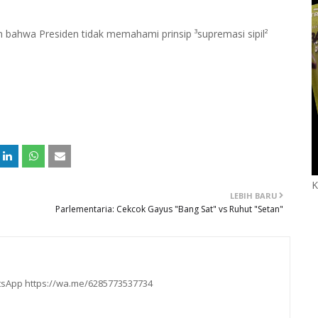
 bahwa Presiden tidak memahami prinsip ³supremasi sipil²
K
LEBIH BARU
Parlementaria: Cekcok Gayus "Bang Sat" vs Ruhut "Setan"
hatsApp https://wa.me/6285773537734