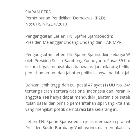
SIARAN PERS
Perhimpunan Pendidikan Demokrasi (P2D)
No: 01/SP/P2D/I/2010
Pengangkatan Letjen TNI Sjafrie Sjamsoeddin:
Presiden Melanggar Undang-Undang dan TAP MPR
Pengangkatan Letjen TNI Sjafrie Sjamsuddin sebagai Wa
oleh Presiden Susilo Bambang Yudhoyono. Pasal 39 buti
secara tegas menyatakan bahwa prajurit dilarang terliba
pemilihan umum dan jabatan politis lainnya, padahal jaba
Bahkan lebih tinggi dari itu, pasal 47 ayat (1) UU No.
tentang Peran Tentara Nasional Indonesia dan Peran K
anggota TNI hanya dapat menduduki jabatan sipil setela
Itulah dasar dari prinsip pemerintahan sipil yang kita anu
yang mengikat politik demokrasi kita sekarang ini.
Letjen TNI Sjafrie Sjamsoeddin jelas merupakan prajurit
Presiden Susilo Bambang Yudhoyono, dia memakai sera