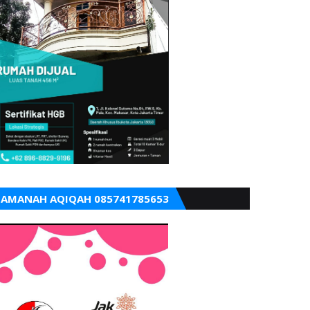
AMANAH AQIQAH 085741785653