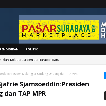
PENDIDIKAN
POLITIK
n Iklan, Kolaborasi Menjadi Harapan Baru
amsoeddin:Presiden Melanggar Undang-Undang dan TAP MPR
jafrie Sjamsoeddin:Presiden
g dan TAP MPR