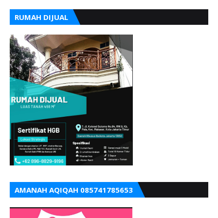
RUMAH DIJUAL
AMANAH AQIQAH 085741785653