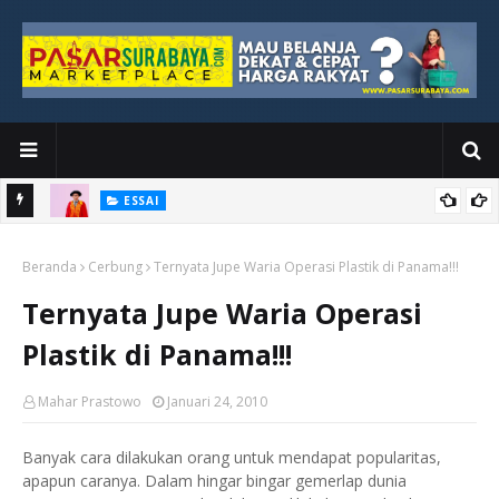
ESSAI
Bawah
Di Kuala Lumpur, Katno Hadi Menyelesaikan Perjalanan yang
Beranda
Tidak Berhenti di Panggung Wisuda
Cerbung
Ternyata Jupe Waria Operasi Plastik di Panama!!!
Ternyata Jupe Waria Operasi
Plastik di Panama!!!
Mahar Prastowo
Januari 24, 2010
Banyak cara dilakukan orang untuk mendapat popularitas,
apapun caranya. Dalam hingar bingar gemerlap dunia