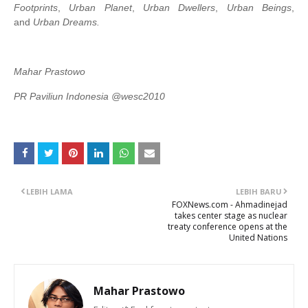
Footprints
,
Urban Planet
,
Urban Dwellers
,
Urban Beings
,
and
Urban Dreams.
Mahar Prastowo
PR Paviliun Indonesia @wesc2010
LEBIH LAMA
LEBIH BARU
FOXNews.com - Ahmadinejad
takes center stage as nuclear
treaty conference opens at the
United Nations
Mahar Prastowo