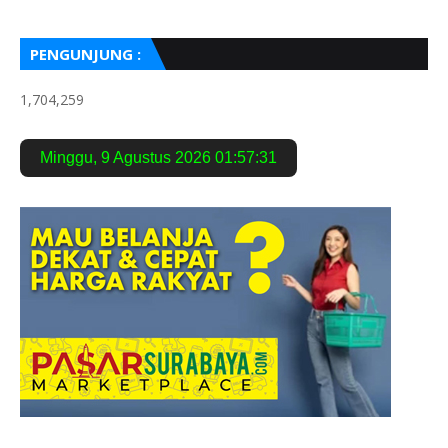
PENGUNJUNG :
1,704,259
Minggu
,
9 Agustus 2026
01:57:32