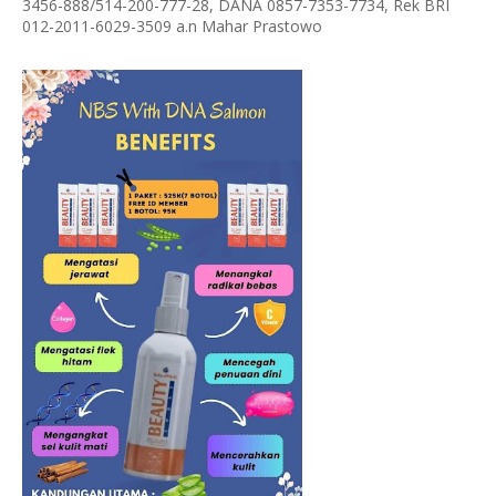
3456-888/514-200-777-28, DANA 0857-7353-7734, Rek BRI
012-2011-6029-3509 a.n Mahar Prastowo