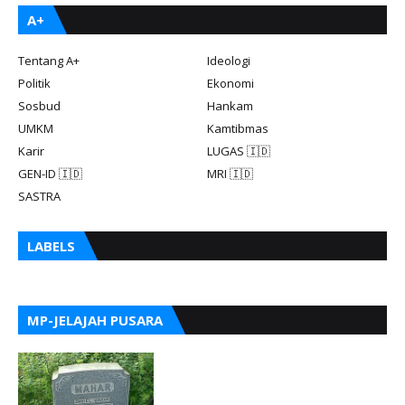
A+
Tentang A+
Ideologi
Politik
Ekonomi
Sosbud
Hankam
UMKM
Kamtibmas
Karir
LUGAS 🇮🇩
GEN-ID 🇮🇩
MRI 🇮🇩
SASTRA
LABELS
MP-JELAJAH PUSARA