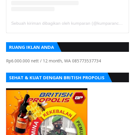
Sebuah kiriman dibagikan oleh kumparan (@kumparancom)
RUANG IKLAN ANDA
Rp6.000.000 nett / 12 month, WA 085773537734
SEHAT & KUAT DENGAN BRITISH PROPOLIS