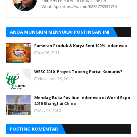
Editor 📲 Feel free to contact me on
WhatsApp https://wa.me/6285773537734
ANDA MUNGKIN MENYUKAI POSTINGAN INI
Pameran Produk & Karya Seni 100% Indonesia
July 26, 2011
WESC 2010, Proyek Topeng Partai Komunis?
November 29, 2010
Mendag Buka Paviliun Indonesia di World Expo
2010 Shanghai China
May 03, 2010
POSTING KOMENTAR