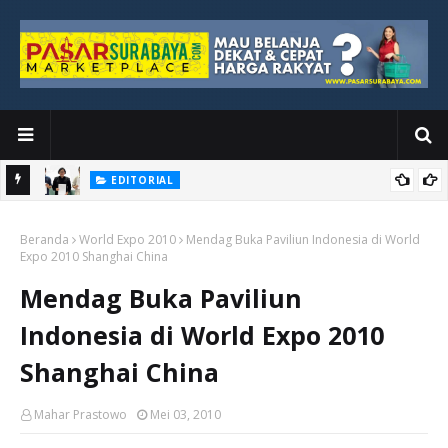
EDITORIAL
Ketika Media Kehilangan Iklan, Kolaborasi Menjadi Harapan Baru
MEREKA MENCURI PAPAN TULIS
PUISI
Beranda
World Expo 2010
Mendag Buka Paviliun Indonesia di World
Expo 2010 Shanghai China
Mendag Buka Paviliun
Indonesia di World Expo 2010
Shanghai China
Mahar Prastowo
Mei 03, 2010