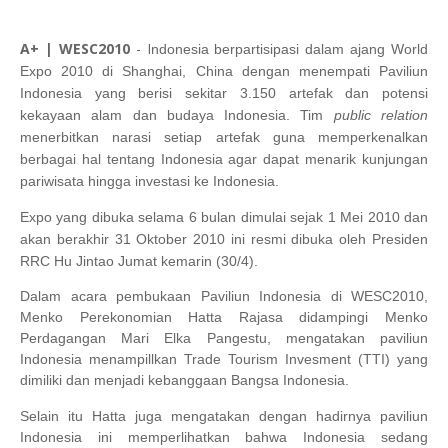
A+ | WESC2010
- I
ndonesia berpartisipasi dalam ajang World
Expo 2010 di Shanghai, China dengan menempati Paviliun
Indonesia yang berisi sekitar 3.150 artefak dan potensi
kekayaan alam dan budaya Indonesia.
Tim
public relation
menerbitkan narasi setiap artefak guna memperkenalkan
berbagai hal tentang Indonesia agar dapat menarik kunjungan
pariwisata hingga investasi ke Indonesia.
Expo yang dibuka selama 6 bulan dimulai sejak 1 Mei 2010 dan
akan berakhir 31 Oktober 2010 ini resmi dibuka oleh Presiden
RRC Hu Jintao Jumat kemarin (30/4).
Dalam acara pembukaan Paviliun Indonesia di WESC2010,
Menko Perekonomian
Hatta Rajasa
didampingi Menko
Perdagangan
Mari Elka Pangestu
, mengatakan paviliun
Indonesia menampillkan Trade Tourism Invesment (TTI) yang
dimiliki dan menjadi kebanggaan Bangsa Indonesia.
Selain itu Hatta juga mengatakan dengan hadirnya paviliun
Indonesia ini memperlihatkan bahwa Indonesia sedang