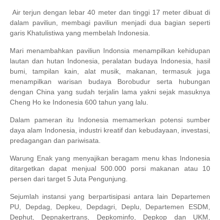
Air terjun
dengan lebar 40 meter dan tinggi 17 meter dibuat di
dalam paviliun, membagi paviliun menjadi dua bagian seperti
garis Khatulistiwa yang membelah Indonesia.
Mari menambahkan paviliun Indonsia menampilkan kehidupan
lautan dan hutan Indonesia, peralatan budaya Indonesia, hasil
bumi, tampilan kain,
alat musik
, makanan, termasuk juga
menampilkan warisan budaya
Borobudur
serta hubungan
dengan China yang sudah terjalin lama yakni sejak masuknya
Cheng Ho ke Indonesia 600 tahun yang lalu.
Dalam pameran itu Indonesia memamerkan potensi
sumber
daya alam Indonesia
, industri kreatif dan kebudayaan, investasi,
predagangan dan pariwisata.
Wa
rung Enak yang menyajikan beragam menu khas Indonesia
ditargetkan dapat menjual 500.000 porsi makanan atau 10
persen dari target 5 Juta Pengunjung.
Sejumlah instansi yang berpartisipasi antara lain Departemen
PU, Depdag, Depkeu, Depdagri, Deplu, Departemen ESDM,
Dephut, Depnakertrans, Depkominfo, Depkop dan UKM,