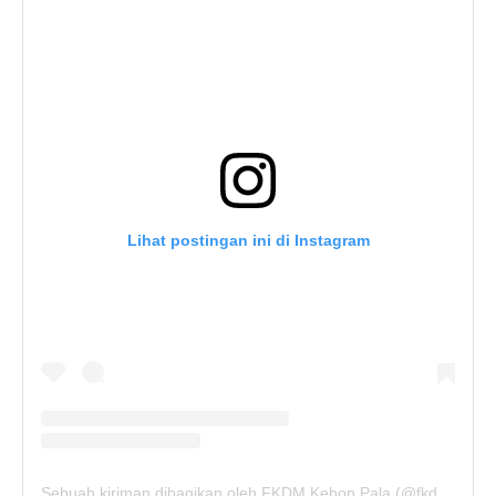
Lihat postingan ini di Instagram
Sebuah kiriman dibagikan oleh FKDM Kebon Pala (@fkdm_kebonpala)