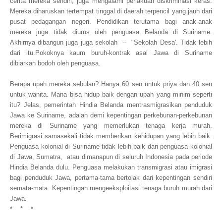
cerita mereka sendiri, juga mengalami perlakuan diskriminasi keras.
Mereka diharuskan tertempat tinggal di daerah terpencil yang jauh dari
pusat pedagangan negeri. Pendidikan terutama bagi anak-anak
mereka juga tidak diurus oleh penguasa Belanda di Suriname.
Akhirnya dibangun juga juga sekolah -- "Sekolah Desa'. Tidak lebih
dari itu.Pokoknya kaum buruh-kontrak asal Jawa di Suriname
dibiarkan bodoh oleh penguasa.
Berapa upah mereka sebulan? Hanya 60 sen untuk priya dan 40 sen
untuk wanita. Mana bisa hidup baik dengan upah yang minim seperti
itu? Jelas, pemerintah Hindia Belanda mentrasmigrasikan penduduk
Jawa ke Suriname, adalah demi kepentingan perkebunan-perkebunan
mereka di Suriname yang memerlukan tenaga kerja murah.
Berimigrasi samasekali tidak memberikan kehidupan yang lebih baik.
Penguasa kolonial di Suriname tidak lebih baik dari penguasa kolonial
di Jawa, Sumatra, atau dimanapun di seluruh Indonesia pada periode
Hindia Belanda dulu. Penguasa melakukan transmigrasi atau imigrasi
bagi penduduk Jawa, pertama-tama bertolak dari kepentingan sendiri
semata-mata. Kepentingan mengeeksploitasi tenaga buruh murah dari
Jawa.
* * *