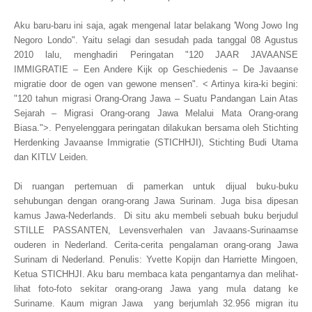
Aku baru-baru ini saja, agak mengenal latar belakang 'Wong Jowo Ing
Negoro Londo". Yaitu selagi dan sesudah pada tanggal 08 Agustus
2010 lalu,
menghadiri Peringatan "120 JAAR JAVAANSE
IMMIGRATIE – Een Andere Kijk op Geschiedenis – De Javaanse
migratie door de ogen van gewone mensen". < Artinya kira-ki begini:
"120 tahun migrasi Orang-Orang Jawa – Suatu Pandangan Lain Atas
Sejarah – Migrasi Orang-orang Jawa Melalui Mata Orang-orang
Biasa.">. Penyelenggara peringatan dilakukan bersama oleh Stichting
Herdenking Javaanse Immigratie (STICHHJI), Stichting Budi Utama
dan KITLV Leiden.
Di ruangan pertemuan di pamerkan untuk dijual buku-buku
sehubungan dengan orang-orang Jawa Surinam. Juga bisa dipesan
kamus Jawa-Nederlands. Di situ aku membeli sebuah buku berjudul
STILLE PASSANTEN, Levensverhalen van Javaans-Surinaamse
ouderen in Nederland. Cerita-cerita pengalaman orang-orang Jawa
Surinam di Nederland. Penulis: Yvette Kopijn dan Harriette Mingoen,
Ketua STICHHJI. Aku baru membaca kata pengantarnya dan melihat-
lihat foto-foto sekitar orang-orang Jawa yang mula datang ke
Suriname. Kaum migran Jawa yang berjumlah 32.956 migran itu