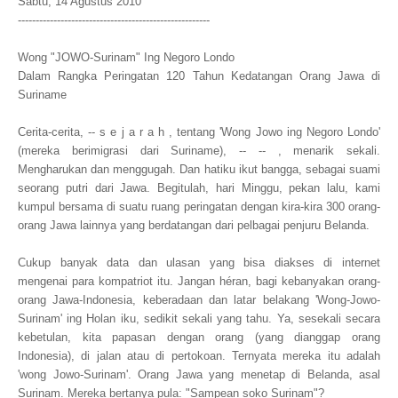
Sabtu, 14 Agustus 2010
------------------------------
------------------------
Wong "JOWO-Surinam" Ing Negoro Londo
Dalam Rangka Peringatan 120 Tahun Kedatangan Orang Jawa di
Suriname
Cerita-cerita, -- s e j a r a h , tentang 'Wong Jowo ing Negoro Londo'
(mereka berimigrasi dari Suriname), --
-- , menarik sekali.
Mengharukan dan menggugah. Dan hatiku ikut bangga, sebagai suami
seorang putri dari Jawa. Begitulah, hari Minggu, pekan lalu, kami
kumpul bersama di suatu ruang peringatan dengan kira-kira 300 orang-
orang Jawa lainnya yang berdatangan dari pelbagai penjuru Belanda.
Cukup banyak data dan ulasan yang bisa diakses di internet
mengenai para kompatriot itu. Jangan héran, bagi kebanyakan orang-
orang Jawa-Indonesia, keberadaan dan latar belakang 'Wong-Jowo-
Surinam' ing Holan iku, sedikit sekali yang tahu. Ya, sesekali secara
kebetulan, kita papasan dengan orang (yang dianggap orang
Indonesia), di jalan atau di pertokoan. Ternyata mereka itu adalah
'wong Jowo-Surinam'. Orang Jawa yang menetap di Belanda, asal
Surinam. Mereka bertanya pula: "Sampean soko Surinam"?