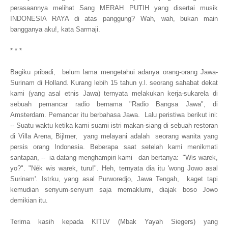
perasaannya melihat Sang MERAH PUTIH yang disertai musik
INDONESIA RAYA di atas panggung? Wah, wah, bukan main
bangganya aku!, kata Sarmaji.
* * *
Bagiku pribadi, belum lama mengetahui adanya orang-orang Jawa-
Surinam di Holland. Kurang lebih 15 tahun y.l. seorang sahabat dekat
kami (yang asal etnis Jawa) ternyata melakukan kerja-sukarela di
sebuah pemancar radio bernama "Radio Bangsa Jawa", di
Amsterdam. Pemancar itu berbahasa Jawa. Lalu peristiwa berikut ini:
-- Suatu waktu ketika kami suami istri makan-siang di sebuah restoran
di Villa Arena, Bijlmer, yang melayani adalah seorang wanita yang
persis orang Indonesia. Beberapa saat setelah kami menikmati
santapan, -- ia datang menghampiri kami dan bertanya: "Wis warek,
yo?". "Nék wis warek, turu!". Heh, ternyata dia itu 'wong Jowo asal
Surinam'. Istrku, yang asal Purworedjo, Jawa Tengah, kaget tapi
kemudian senyum-senyum saja memaklumi, diajak boso Jowo
demikian itu.
Terima kasih kepada KITLV (Mbak Yayah Siegers) yang