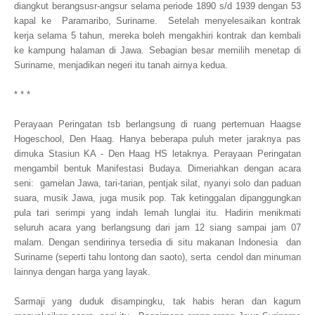
diangkut berangsusr-angsur selama periode 1890 s/d 1939 dengan 53
kapal ke Paramaribo, Suriname. Setelah menyelesaikan kontrak
kerja selama 5 tahun, mereka boleh mengakhiri kontrak dan kembali
ke kampung halaman di Jawa. Sebagian besar memilih menetap di
Suriname, menjadikan negeri itu tanah airnya kedua.
* * *
Perayaan Peringatan tsb berlangsung di ruang pertemuan Haagse
Hogeschool, Den Haag. Hanya beberapa puluh meter jaraknya pas
dimuka Stasiun KA - Den Haag HS letaknya. Perayaan Peringatan
mengambil bentuk Manifestasi Budaya. Dimeriahkan dengan acara
seni: gamelan Jawa, tari-tarian, pentjak silat, nyanyi solo dan paduan
suara, musik Jawa, juga musik pop. Tak ketinggalan dipanggungkan
pula tari serimpi yang indah lemah lunglai itu. Hadirin menikmati
seluruh acara yang berlangsung dari jam 12 siang sampai jam 07
malam. Dengan sendirinya tersedia di situ makanan Indonesia dan
Suriname (seperti tahu lontong dan saoto), serta cendol dan minuman
lainnya dengan harga yang layak.
Sarmaji yang duduk disampingku, tak habis heran dan kagum