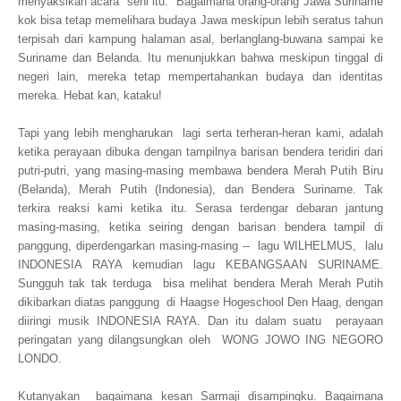
menyaksikan acara seni itu. Bagaimana orang-orang Jawa Suriname
kok bisa tetap memelihara budaya Jawa meskipun lebih seratus tahun
terpisah dari kampung halaman asal, berlanglang-buwana sampai ke
Suriname dan Belanda. Itu menunjukkan bahwa meskipun tinggal di
negeri lain, mereka tetap mempertahankan budaya dan identitas
mereka. Hebat kan, kataku!
Tapi yang lebih mengharukan lagi serta terheran-heran kami, adalah
ketika perayaan dibuka dengan tampilnya barisan bendera teridiri dari
putri-putri, yang masing-masing membawa bendera Merah Putih Biru
(Belanda), Merah Putih (Indonesia), dan Bendera Suriname. Tak
terkira reaksi kami ketika itu. Serasa terdengar debaran jantung
masing-masing, ketika seiring dengan barisan bendera tampil di
panggung, diperdengarkan masing-masing -- lagu WILHELMUS, lalu
INDONESIA RAYA kemudian lagu KEBANGSAAN SURINAME.
Sungguh tak tak terduga bisa melihat bendera Merah Merah Putih
dikibarkan diatas panggung di Haagse Hogeschool Den Haag, dengan
diiringi musik INDONESIA RAYA. Dan itu dalam suatu perayaan
peringatan yang dilangsungkan oleh WONG JOWO ING NEGORO
LONDO.
Kutanyakan bagaimana kesan Sarmaji disampingku. Bagaimana