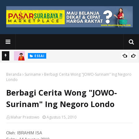
ESSAI
Bawah
Di Kuala Lumpur, Katno Hadi Menyelesaikan Perjalanan yang
Beranda
Tidak Berhenti di Panggung Wisuda
Suriname
Berbagi Cerita Wong "JOWO-Surinam" Ing Negoro
Londo
Berbagi Cerita Wong "JOWO-
Surinam" Ing Negoro Londo
Mahar Prastowo
Agustus 15, 2010
Oleh: IBRAHIM ISA