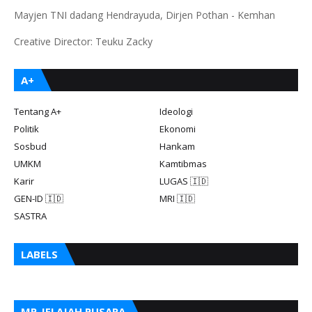
Mayjen TNI dadang Hendrayuda, Dirjen Pothan - Kemhan
Creative Director: Teuku Zacky
A+
Tentang A+
Ideologi
Politik
Ekonomi
Sosbud
Hankam
UMKM
Kamtibmas
Karir
LUGAS 🇮🇩
GEN-ID 🇮🇩
MRI 🇮🇩
SASTRA
LABELS
MP-JELAJAH PUSARA