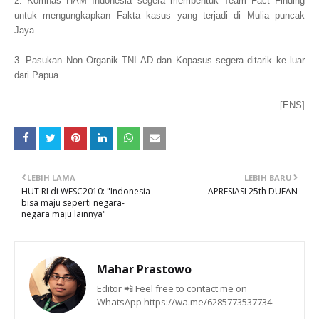
2. Komnas HAM Indonesia segera membentuk Team Fact Finding
untuk mengungkapkan Fakta kasus yang terjadi di Mulia puncak
Jaya.
3. Pasukan Non Organik TNI AD dan Kopasus segera ditarik ke luar
dari Papua.
[ENS]
LEBIH LAMA
LEBIH BARU
HUT RI di WESC2010: "Indonesia
APRESIASI 25th DUFAN
bisa maju seperti negara-
negara maju lainnya"
Mahar Prastowo
Editor 📲 Feel free to contact me on
WhatsApp https://wa.me/6285773537734