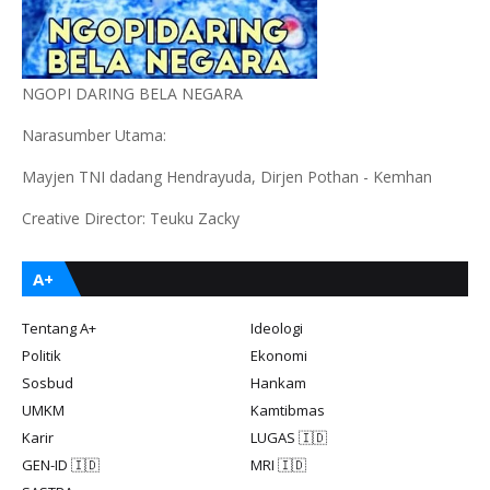
NGOPI DARING BELA NEGARA
Narasumber Utama:
Mayjen TNI dadang Hendrayuda, Dirjen Pothan - Kemhan
Creative Director: Teuku Zacky
A+
Tentang A+
Ideologi
Politik
Ekonomi
Sosbud
Hankam
UMKM
Kamtibmas
Karir
LUGAS 🇮🇩
GEN-ID 🇮🇩
MRI 🇮🇩