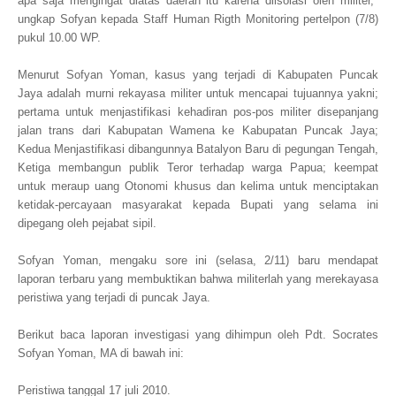
apa saja mengingat diatas daerah itu karena diisolasi oleh militer,"
ungkap Sofyan kepada Staff Human Rigth Monitoring pertelpon (7/8)
pukul 10.00 WP.
Menurut Sofyan Yoman, kasus yang terjadi di Kabupaten Puncak
Jaya adalah murni rekayasa militer untuk mencapai tujuannya yakni;
pertama untuk menjastifikasi kehadiran pos-pos militer disepanjang
jalan trans dari Kabupatan Wamena ke Kabupatan Puncak Jaya;
Kedua Menjastifikasi dibangunnya Batalyon Baru di pegungan Tengah,
Ketiga membangun publik Teror terhadap warga Papua; keempat
untuk meraup uang Otonomi khusus dan kelima untuk menciptakan
ketidak-percayaan masyarakat kepada Bupati yang selama ini
dipegang oleh pejabat sipil.
Sofyan Yoman, mengaku sore ini (selasa, 2/11) baru mendapat
laporan terbaru yang membuktikan bahwa militerlah yang merekayasa
peristiwa yang terjadi di puncak Jaya.
Berikut baca laporan investigasi yang dihimpun oleh Pdt. Socrates
Sofyan Yoman, MA di bawah ini:
Peristiwa tanggal 17 juli 2010.