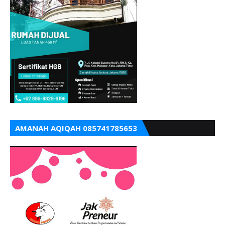
AMANAH AQIQAH 085741785653