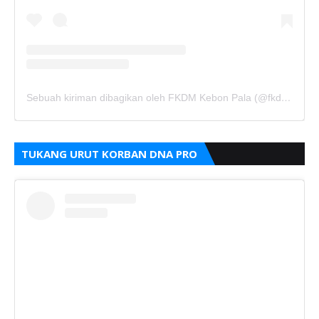
Sebuah kiriman dibagikan oleh FKDM Kebon Pala (@fkdm_kebonpala)
TUKANG URUT KORBAN DNA PRO