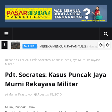
MEREKA MENCURI PAPAN TULIS
PUISI
an Baru
Beranda
TNI AD
Pdt. Socrates: Kasus Puncak Jaya Murni Rekayasa
Militer
Pdt. Socrates: Kasus Puncak Jaya
Murni Rekayasa Militer
Mahar Prastowo
Agustus 18, 2010
Mulia, Puncak Jaya-