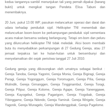
kedua tangannya sambil menunjukan tali yang pernah dipakai (barang
bukti) untuk mengikat tangan Pendeta Elisa Tabuni dan
menembaknya.
20 Juni, pukul 13.00 WP, pasukan melancarkan operasi dari darat dan
udara terhadap penduduk sipil. Helikopter TNI menembak dan
meluncurkan boom-boom ke perkampungan penduduk sipil sementara
acara makan bersama sedang berlangsung. Tetapi om-bom dan peluru
yang diluncurkan helikopter TNI tidak meledak. Aksi boom membabi
buta itu menyebabkan perkampungan di 27 Gedung Gereja, atau 27
jemaat terpaksa lari ke hutan-hutan untuk bersembunyi dan
menyelamatkan diri sejak peristiwa tanggal 27 Juli 2010.
Gedung gereja yang dikosongkan oleh umatnya sebagai berikut :
Gereja Tanoba, Gereja Yagorini, Gereja Monia, Gereja Bigiragi, Gereja
Peragi, Gereja Yogonggum, Gereja Yoromugum, Gereja Pilia, Gereja
Wulindik, Gereja Gimanggen, Gereja Tingginambut, Gereja Toragi,
Gereja Pilipur, Gereja Kolome, Gereja Agape, Gereja Yanenggawe,
Gereja Kayogebut, Gereja Pagarigom, Gereja Yiogobak, Gereja
Yibinggame, Gereja Ndondo, Gereja Yamiruk. Gereja Wirigele, Gereja
Yagonik, Gereja Wunagelo, Gereja Wandenggobak, Gereja Pagelome.