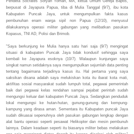
Pendeta Socrates Sofyan Yoman, MA, ketua Umum Gereja Baptis,
berpusat di Jayapura Papua, tiba di Mulia Tanggal (9/7), ibu kota
Kabupaten Puncak Jaya, untuk mengumpulkan fakta kasus
pembunuhan enam warga sipil non Papua (12/10), menyusul
dilakukannya operasi militer gabungan yang melibatkan pasukan
Kopasus, TNI AD, Polisi dan Brimob.
"Saya berkunjung ke Mulia hanya satu hari saja (9/7) mengingat
situasi di kabupaten Puncak Jaya tidak kondusif sehingga saya
kembali ke Jayapura esoknya (10/7). Walaupun kunjungan saya
singkat namun setidaknya saya mengumpulkan sejumlah data penting
tentang bagaimana terjadinya kasus itu. Hal pertama yang saya
saksikan disana adalah saya melukiskan kota itu ibarat kota mati,
aktifitas sosial masyarakat sudah lumpuh total, pegawai pemerintah
baik dari pegawai kelas rendahan sampai pejabat perintah sudah
mengungsi keluar dari kabupaten Puncak Jaya. Sedangkan penduduk
lokal mengungsi ke hutan-hutan, gunung-gunung dan kempung-
kampung yang dirasa aman. Sementara itu Kabupaten puncak Jaya
sudah dikuasai sepenuhnya oleh pasukan gabungan lengkap dengan
alat bantu operasi seperti pesawat Helikopter dan mesin pembunuh
lainnya. Dalam keadaan seperti itu biasanya militer bebas melakukan