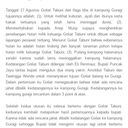
Tanggal 17 Agustus Goliat Tabuni dari Ilaga tiba di kampung Guragi
tujuannya adalah; (1). Untuk melihat kuburan, ayah dan ibunya serta
kakak tertuanya yang telah lama meninggal dunia; (2).
Memberitahukan kepada Anep Murip supaya menghentikan
penebangan hutan milik keluarga Goliat Tabuni untuk dibuat sebagai
lapangan pesawat terbang. Menurut Goliat Tabuni bahwa sebenarnya
hutan itu adalah hutan lindung dan banyak tanaman pohon kelapa
hutan milik keluarga Goliat Tabuni; (3). Pulang kampung halamanya
sendiri karena sudah lama meninggalkan kampung halamanya.
Kedatangan Goliat Tabuni didengar oleh Eli Renmaur, Bupati Puncak
Jaya lantas bupati mengutus dua orang yakni; Arnoldus Tabuni dan
Tawingga Wonda untuk menanyakan tujuan Goliat datang ke Guragi.
Dalam pertemuan itu Goliat menegasakan bahwa tidak ada rencana
jahat dibalik kedatangannya ke kampung Guragi. Kedatangannya ke
kampung guragi tercantum dalam 3 point di atas.
Setelah kedua utusan itu selesai bertemu dengan Goliat Tabuni,
keduanya kembalii melaporkan hasil pertemuannya kepada bupati.
Karena tidak ada rencana jahat dibalik kedatangan Goliat ke kampung
Guragi sehingga Bupati tidak mengirim utusan lagi untuk bertemu