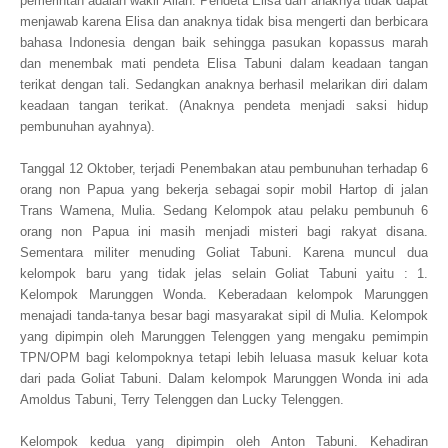
pemerintah adalah wakil Allah. Pendeta Elisa dan anaknya tidak dapat
menjawab karena Elisa dan anaknya tidak bisa mengerti dan berbicara
bahasa Indonesia dengan baik sehingga pasukan kopassus marah
dan menembak mati pendeta Elisa Tabuni dalam keadaan tangan
terikat dengan tali. Sedangkan anaknya berhasil melarikan diri dalam
keadaan tangan terikat. (Anaknya pendeta menjadi saksi hidup
pembunuhan ayahnya).
Tanggal 12 Oktober, terjadi Penembakan atau pembunuhan terhadap 6
orang non Papua yang bekerja sebagai sopir mobil Hartop di jalan
Trans Wamena, Mulia. Sedang Kelompok atau pelaku pembunuh 6
orang non Papua ini masih menjadi misteri bagi rakyat disana.
Sementara militer menuding Goliat Tabuni. Karena muncul dua
kelompok baru yang tidak jelas selain Goliat Tabuni yaitu : 1.
Kelompok Marunggen Wonda. Keberadaan kelompok Marunggen
menajadi tanda-tanya besar bagi masyarakat sipil di Mulia. Kelompok
yang dipimpin oleh Marunggen Telenggen yang mengaku pemimpin
TPN/OPM bagi kelompoknya tetapi lebih leluasa masuk keluar kota
dari pada Goliat Tabuni. Dalam kelompok Marunggen Wonda ini ada
Amoldus Tabuni, Terry Telenggen dan Lucky Telenggen.
Kelompok kedua yang dipimpin oleh Anton Tabuni. Kehadiran