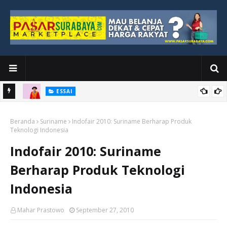
ESSAI
Bawah
Di Kuala Lumpur, Katno Hadi Menyelesaikan Perjalanan yang
Beranda
Tidak Berhenti di Panggung Wisuda
Suriname
Indofair 2010: Suriname Berharap Produk
Teknologi Indonesia
Indofair 2010: Suriname
Berharap Produk Teknologi
Indonesia
Mahar Prastowo
September 27, 2010