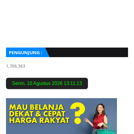
PENGUNJUNG :
1,706,363
Senin
,
10 Agustus 2026
13:11:14