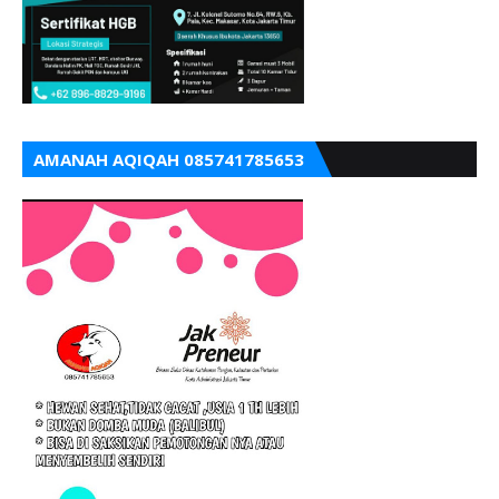
AMANAH AQIQAH 085741785653