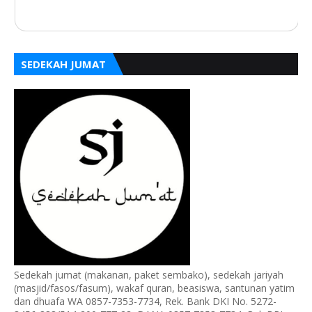
SEDEKAH JUMAT
Sedekah jumat (makanan, paket sembako), sedekah jariyah
(masjid/fasos/fasum), wakaf quran, beasiswa, santunan yatim
dan dhuafa WA 0857-7353-7734, Rek. Bank DKI No. 5272-