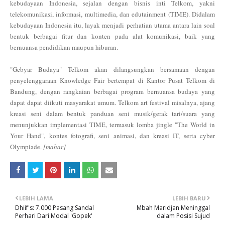
kebudayaan Indonesia, sejalan dengan bisnis inti Telkom, yakni
telekomunikasi, informasi, multimedia, dan edutainment (TIME). Didalam
kebudayaan Indonesia itu, layak menjadi perhatian utama antara lain soal
bentuk berbagai fitur dan konten pada alat komunikasi, baik yang
bernuansa pendidikan maupun hiburan.
"Gebyar Budaya" Telkom akan dilangsungkan bersamaan dengan
penyelenggaraan Knowledge Fair bertempat di Kantor Pusat Telkom di
Bandung, dengan rangkaian berbagai program bernuansa budaya yang
dapat dapat diikuti masyarakat umum. Telkom art festival misalnya, ajang
kreasi seni dalam bentuk panduan seni musik/gerak tari/suara yang
menunjukkan implementasi TIME, termasuk lomba jingle "The World in
Your Hand", kontes fotografi, seni animasi, dan kreasi IT, serta cyber
Olympiade.
[mahar]
LEBIH LAMA
LEBIH BARU
Dhiif's: 7.000 Pasang Sandal
Mbah Maridjan Meninggal
Perhari Dari Modal 'Gopek'
dalam Posisi Sujud