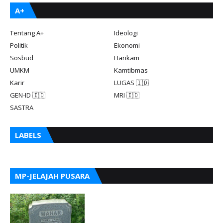
A+
Tentang A+
Ideologi
Politik
Ekonomi
Sosbud
Hankam
UMKM
Kamtibmas
Karir
LUGAS 🇮🇩
GEN-ID 🇮🇩
MRI 🇮🇩
SASTRA
LABELS
MP-JELAJAH PUSARA