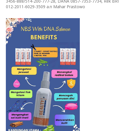
3456-888/514-200-777-28, DANA 0857-7353-7734, Rek BRI
012-2011-6029-3509 a.n Mahar Prastowo