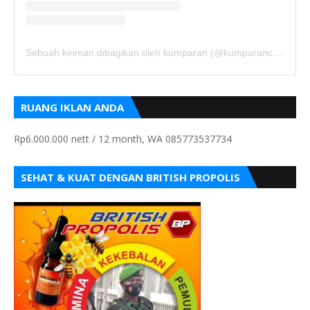
Sebuah kiriman dibagikan oleh kumparan (@kumparancom)
RUANG IKLAN ANDA
Rp6.000.000 nett / 12 month, WA 085773537734
SEHAT & KUAT DENGAN BRITISH PROPOLIS