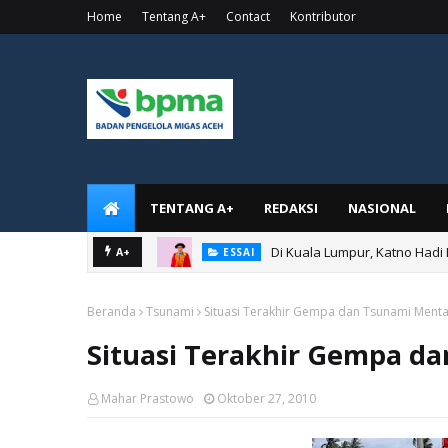
Home
Tentang A+
Contact
Kontributor
TENTANG A+
REDAKSI
NASIONAL
Di Kuala Lumpur, Katno Hadi
A+
ESSAI
Beranda
Tsunami
Situasi Terakhir Gempa dan Tsunami Menta
Situasi Terakhir Gempa d
Mahar Prastowo
Oktober 27, 2010