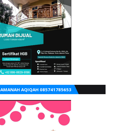
AMANAH AQIQAH 085741785653