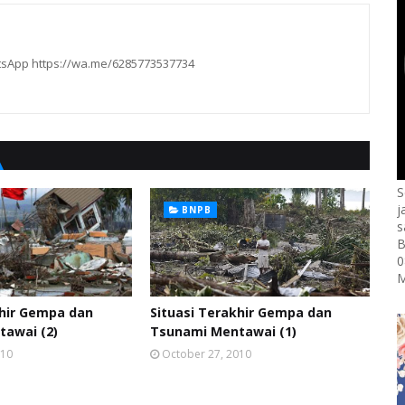
hatsApp https://wa.me/6285773537734
S
j
BNPB
s
B
0
M
khir Gempa dan
Situasi Terakhir Gempa dan
awai (2)
Tsunami Mentawai (1)
010
October 27, 2010