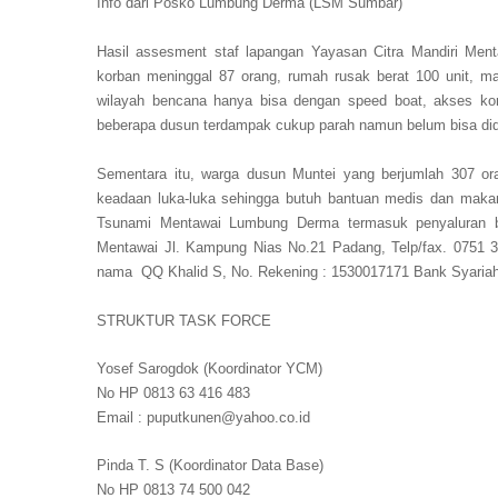
Info dari Posko Lumbung Derma (LSM Sumbar)
Hasil assesment staf lapangan Yayasan Citra Mandiri Me
k
orban meninggal 87 orang, rumah rusak berat 100 unit, m
wilayah bencana hanya bisa dengan speed boat, akses kom
beberapa dusun terdampak cukup parah namun belum bisa did
Sementara itu, warga dusun Muntei yang berjumlah 307 or
keadaan luka-luka sehingga butuh bantuan medis dan mak
Tsunami Mentawai Lumbung Derma termasuk penyaluran b
Mentawai Jl. Kampung Nias No.21 Padang, Telp/fax. 0751
nama QQ Khalid S,
No. Rekening : 1530017171
Bank Syaria
STRUKTUR TASK FORCE
Yosef Sarogdok (Koordinator YCM)
No HP 0813 63 416 483
Email : puputkunen@yahoo.co.id
Pinda T. S (Koordinator Data Base)
No HP 0813 74 500 042