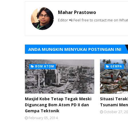
Mahar Prastowo
Editor 📲 Feel free to contact me on W
ANDA MUNGKIN MENYUKAI POSTINGAN INI
BOM ATOM
GEMPA
Masjid Kobe Tetap Tegak Meski
Situasi Tera
Diguncang Bom Atom PD II dan
Tsunami Ment
Gempa Tektonik
October 27, 2
February 05, 2014