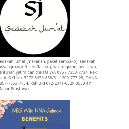
edekah jumat (makanan, paket sembako), sedekah
ariyah (masjid/fasos/fasum), wakaf quran, beasiswa,
antunan yatim dan dhuafa WA 0857-7353-7734, Rek.
ank DKI No. 5272-3456-888/514-200-777-28, DANA
857-7353-7734, Rek BRI 012-2011-6029-3509 a.n
ahar Prastowo