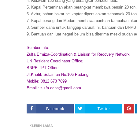
4. Relawan 150 orang yang berangkat berkelompok.
5. Kapal Pertaminan akan berangkat membawa bensin 20 ton, s
6. Avtur, bahan bakar helikopter dipersiapkan sebanyak 20 ton
7. Kapal perang dari Medan membawa bantuan tambahan akan 
8. Sumber dana untuk tanggap darurat ini, bantuan dari BNPB
9. Bantuan dari luar negeri belum bisa diterima meski sudah
Sumber info:
Zulfa Ermiza-Coordination & Liaison for Recovery Network
UN Resident Coordinator Office;
BNPB-TPT Office
Jl.Khatib Sulaiman No.106 Padang
Mobile: 0812 673 7899
Email : zulfa.ocha@gmail.com
Facebook
Twitter
LEBIH LAMA