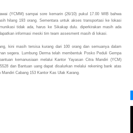
ntawai (YCMM) sampai sore kemarin (26/10) pukul 17.00 WIB bahwa
asih hilang 193 orang. Sementara untuk a
kses transportasi ke lokasi
unikasi tidak ada, harus ke Sikakap dulu. diperkirakan masih
ada
apatkan informasi meski tim team assesment masih di lokasi.
ang, kini masih tersisa kurang dari 100 orang dan semuanya dalam
anan segera.
Lumbung Derma telah membentuk Posko Peduli Gempa
antuan kemanusiaan melalui Kantor Yayasan Citra Mandiri (YCM)
 35528 dan
Bantuan uang dapat disalurkan melalui rekening bank a
tas
h Mandiri
Cabang 153 Kantor Kas Ulak Karang.