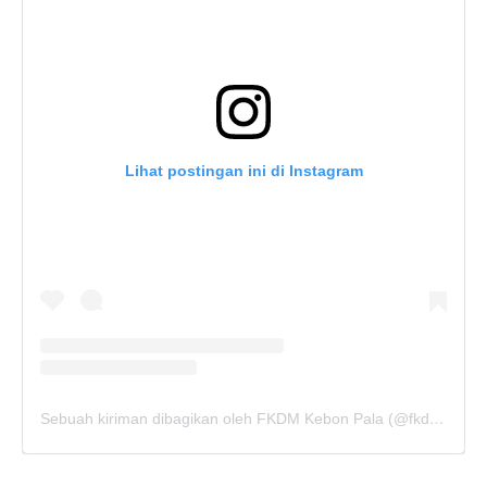
Lihat postingan ini di Instagram
Sebuah kiriman dibagikan oleh FKDM Kebon Pala (@fkdm_kebonpala)