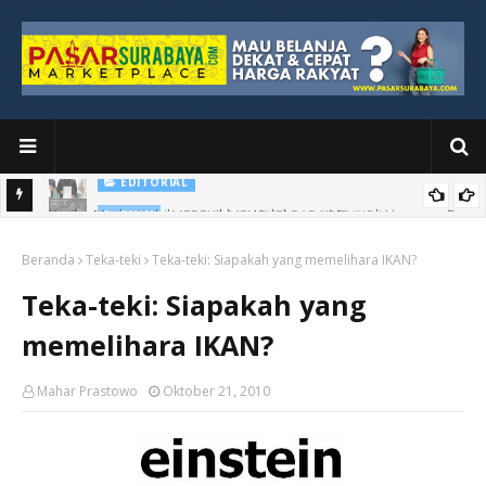
MEREKA MENCURI PAPAN TULIS
PUISI
an Baru
Beranda
Teka-teki
Teka-teki: Siapakah yang memelihara IKAN?
Teka-teki: Siapakah yang
memelihara IKAN?
Mahar Prastowo
Oktober 21, 2010