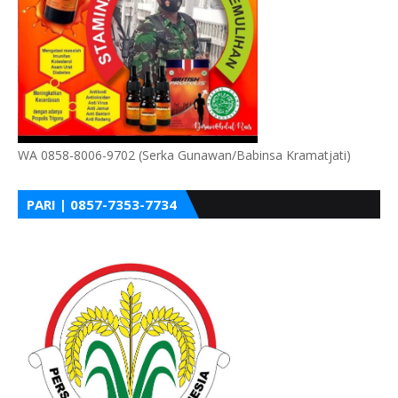
WA 0858-8006-9702 (Serka Gunawan/Babinsa Kramatjati)
PARI | 0857-7353-7734