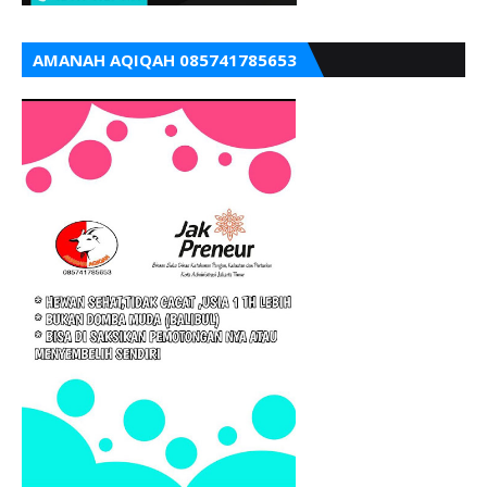
AMANAH AQIQAH 085741785653