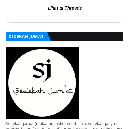
Lihat di Threads
SEDEKAH JUMAT
Sedekah jumat (makanan, paket sembako), sedekah jariyah
(masjid/fasos/fasum), wakaf quran, beasiswa, santunan yatim