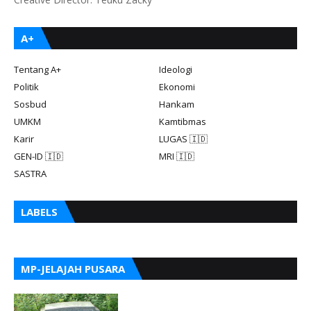
A+
Tentang A+
Ideologi
Politik
Ekonomi
Sosbud
Hankam
UMKM
Kamtibmas
Karir
LUGAS 🇮🇩
GEN-ID 🇮🇩
MRI 🇮🇩
SASTRA
LABELS
MP-JELAJAH PUSARA