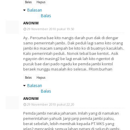
Balas
Hapus
Balasan
Balas
ANONIM
29 November 2010 pukul 19.50
Ay.. Percuma bae kito nangis darah pun dak di dengar
samo pemerintah jambi.. Dak peduli lagi samo kito orang
jambi iko macam sampah be kito ko di buatnyo kacuklah..
Kalo pemerintah peduli.. Nonok tebal bae kentot.. Asik
ngayoin diri masing2 be lagi enak lah kito ngentot di
pucuk bae dari pado ngadu ke pemda jambi kontol
beraek nunggu masalah iko selesai.. FRom:burhan
Balas
Hapus
Balasan
Balas
ANONIM
29 November 2010 pukul 22.20
Pemda jambi neraka jahanam. Inilah yang di namakan
pemerintahan yahudi. Janji-janji pemda jambi palsu,
berat sebelah, lebih memihak kepada PT.WKS yang
jelas2 mencaplok semua lahan petani di seluruh jambi..