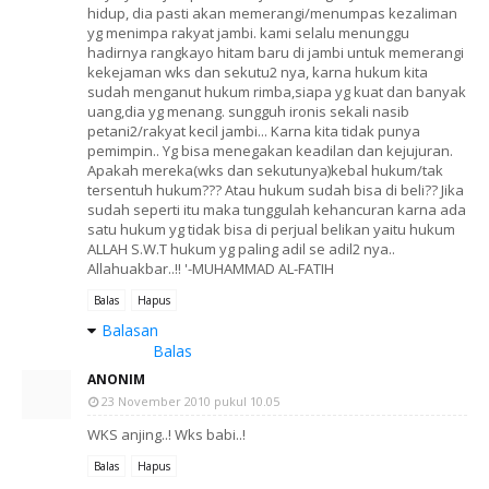
hidup, dia pasti akan memerangi/menumpas kezaliman
yg menimpa rakyat jambi. kami selalu menunggu
hadirnya rangkayo hitam baru di jambi untuk memerangi
kekejaman wks dan sekutu2 nya, karna hukum kita
sudah menganut hukum rimba,siapa yg kuat dan banyak
uang,dia yg menang. sungguh ironis sekali nasib
petani2/rakyat kecil jambi... Karna kita tidak punya
pemimpin.. Yg bisa menegakan keadilan dan kejujuran.
Apakah mereka(wks dan sekutunya)kebal hukum/tak
tersentuh hukum??? Atau hukum sudah bisa di beli?? Jika
sudah seperti itu maka tunggulah kehancuran karna ada
satu hukum yg tidak bisa di perjual belikan yaitu hukum
ALLAH S.W.T hukum yg paling adil se adil2 nya..
Allahuakbar..!! '-MUHAMMAD AL-FATIH
Balas
Hapus
Balasan
Balas
ANONIM
23 November 2010 pukul 10.05
WKS anjing..! Wks babi..!
Balas
Hapus