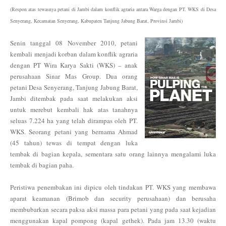
(Respon atas tewasnya petani di Jambi dalam konflik agraria antara Warga dengan PT. WKS di Desa
Senyerang, Kecamatan Senyerang, Kabupaten Tanjung Jabung Barat, Provinsi Jambi)
Senin tanggal 08 November 2010, petani
kembali menjadi korban dalam konflik agraria
dengan PT Wira Karya Sakti (WKS) – anak
perusahaan Sinar Mas Group. Dua orang
petani Desa Senyerang, Tanjung Jabung Barat,
Jambi ditembak pada saat melakukan aksi
untuk merebut kembali hak atas tanahnya
seluas 7.224 ha yang telah dirampas oleh PT.
WKS. Seorang petani yang bernama Ahmad
(45 tahun) tewas di tempat dengan luka
tembak di bagian kepala, sementara satu orang lainnya mengalami luka
tembak di bagian paha.
Peristiwa penembakan ini dipicu oleh tindakan PT. WKS yang membawa
aparat keamanan (Brimob dan security perusahaan) dan berusaha
membubarkan secara paksa aksi massa para petani yang pada saat kejadian
menggunakan kapal pompong (kapal gethek). Pada jam 13.30 (waktu