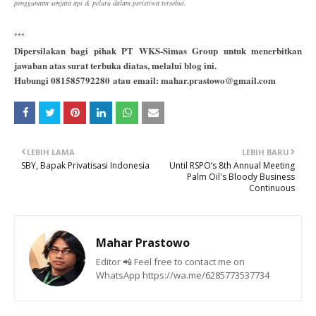
penggunaan senjata api & peluru dalam peristiwa tersebut.
***
Dipersilakan bagi pihak PT WKS-Simas Group untuk menerbitkan
jawaban atas surat terbuka diatas, melalui blog ini.
Hubungi 081585792280
atau
email: mahar.prastowo@gmail.com
LEBIH LAMA
LEBIH BARU
SBY, Bapak Privatisasi Indonesia
Until RSPO’s 8th Annual Meeting
Palm Oil's Bloody Business
Continuous
Mahar Prastowo
Editor 📲 Feel free to contact me on
WhatsApp https://wa.me/6285773537734