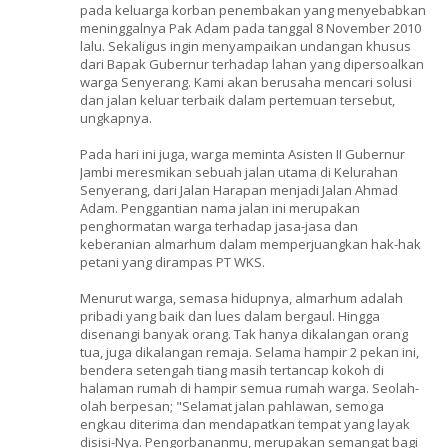
pada keluarga korban penembakan yang menyebabkan
meninggalnya Pak Adam pada tanggal 8 November 2010
lalu. Sekaligus ingin menyampaikan undangan khusus
dari Bapak Gubernur terhadap lahan yang dipersoalkan
warga Senyerang. Kami akan berusaha mencari solusi
dan jalan keluar terbaik dalam pertemuan tersebut,
ungkapnya.
Pada hari ini juga, warga meminta Asisten II Gubernur
Jambi meresmikan sebuah jalan utama di Kelurahan
Senyerang, dari Jalan Harapan menjadi Jalan Ahmad
Adam. Penggantian nama jalan ini merupakan
penghormatan warga terhadap jasa-jasa dan
keberanian almarhum dalam memperjuangkan hak-hak
petani yang dirampas PT WKS.
Menurut warga, semasa hidupnya, almarhum adalah
pribadi yang baik dan lues dalam bergaul. Hingga
disenangi banyak orang. Tak hanya dikalangan orang
tua, juga dikalangan remaja. Selama hampir 2 pekan ini,
bendera setengah tiang masih tertancap kokoh di
halaman rumah di hampir semua rumah warga. Seolah-
olah berpesan; "Selamat jalan pahlawan, semoga
engkau diterima dan mendapatkan tempat yang layak
disisi-Nya. Pengorbananmu, merupakan semangat bagi