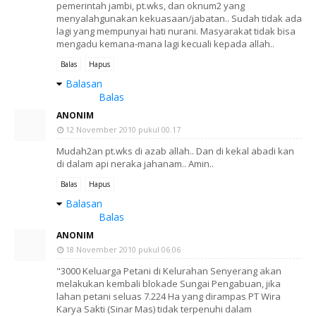
pemerintah jambi, pt.wks, dan oknum2 yang
menyalahgunakan kekuasaan/jabatan.. Sudah tidak ada
lagi yang mempunyai hati nurani. Masyarakat tidak bisa
mengadu kemana-mana lagi kecuali kepada allah..
Balas
Hapus
Balasan
Balas
ANONIM
12 November 2010 pukul 00.17
Mudah2an pt.wks di azab allah.. Dan di kekal abadi kan
di dalam api neraka jahanam.. Amin..
Balas
Hapus
Balasan
Balas
ANONIM
18 November 2010 pukul 06.06
"3000 Keluarga Petani di Kelurahan Senyerang akan
melakukan kembali blokade Sungai Pengabuan, jika
lahan petani seluas 7.224 Ha yang dirampas PT Wira
Karya Sakti (Sinar Mas) tidak terpenuhi dalam