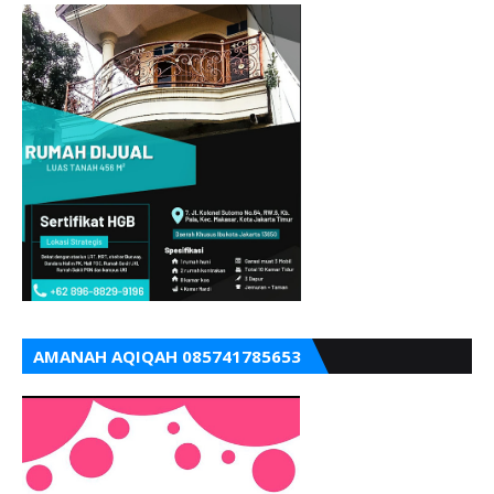
AMANAH AQIQAH 085741785653