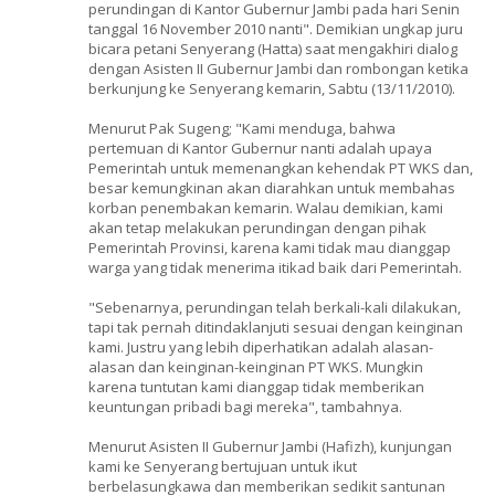
perundingan di Kantor Gubernur Jambi pada hari Senin
tanggal 16 November 2010 nanti". Demikian ungkap juru
bicara petani Senyerang (Hatta) saat mengakhiri dialog
dengan Asisten II Gubernur Jambi dan rombongan ketika
berkunjung ke Senyerang kemarin, Sabtu (13/11/2010).
Menurut Pak Sugeng; "Kami menduga, bahwa
pertemuan di Kantor Gubernur nanti adalah upaya
Pemerintah untuk memenangkan kehendak PT WKS dan,
besar kemungkinan akan diarahkan untuk membahas
korban penembakan kemarin. Walau demikian, kami
akan tetap melakukan perundingan dengan pihak
Pemerintah Provinsi, karena kami tidak mau dianggap
warga yang tidak menerima itikad baik dari Pemerintah.
"Sebenarnya, perundingan telah berkali-kali dilakukan,
tapi tak pernah ditindaklanjuti sesuai dengan keinginan
kami. Justru yang lebih diperhatikan adalah alasan-
alasan dan keinginan-keinginan PT WKS. Mungkin
karena tuntutan kami dianggap tidak memberikan
keuntungan pribadi bagi mereka", tambahnya.
Menurut Asisten II Gubernur Jambi (Hafizh), kunjungan
kami ke Senyerang bertujuan untuk ikut
berbelasungkawa dan memberikan sedikit santunan