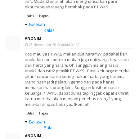
ini?.. Mudah2an allah akan menghancurkan para
oknum/pejabat yang berpihak pada PT.WKS..
Balas
Hapus
Balasan
Balas
ANONIM
28 November 2010 pukul 01.07
Koq mau ya PT.WKS makan duit haram??, padahal kan
anak dan istri mereka makan juga duit yang di hasilkan
dari harta yang haram. Oh sungguh malang nasib
anak2,dan istri2 pemilik PT.WKS.. Pasti keluarga mereka
akan hancur karna sering makan harta yang haram..
Mendingan jadi pelacur/germo dari pada harus
memakan hak orang lain.. Sungguh kasihan nasib
keluarga PT.WKS, dapat dunia tapi nggak dapat akhirat,
karna mereka akan menjadi penebus orang2 yang
mereka rampas hak nya.. (Romlah)
Balas
Hapus
Balasan
Balas
ANONIM