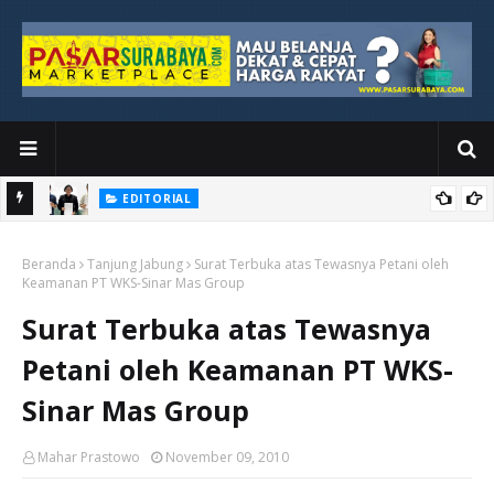
EDITORIAL
yang
Ketika Media Kehilangan Iklan, Kolaborasi Menjadi Harapan Baru
Beranda
Tanjung Jabung
Surat Terbuka atas Tewasnya Petani oleh
Keamanan PT WKS-Sinar Mas Group
Surat Terbuka atas Tewasnya
Petani oleh Keamanan PT WKS-
Sinar Mas Group
Mahar Prastowo
November 09, 2010