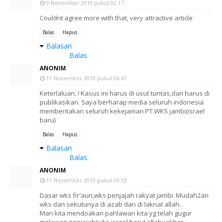
9 November 2010 pukul 02.17
Couldnt agree more with that, very attractive article
Balas
Hapus
Balasan
Balas
ANONIM
11 November 2010 pukul 06.41
Keterlaluan..! Kasus ini harus di usut tuntas,dan harus di
publikasikan. Saya berharap media seluruh indonesia
memberitakan seluruh kekejaman PT.WKS jambi(israel
baru)
Balas
Hapus
Balasan
Balas
ANONIM
11 November 2010 pukul 06.53
Dasar wks fir'aun,wks penjajah rakyat jambi. Mudah2an
wks dan sekutunya di azab dan di laknat allah..
Mari kita mendoakan pahlawan kita yg telah gugur
melawan penjajah(wks israel baru) allahuakbar..