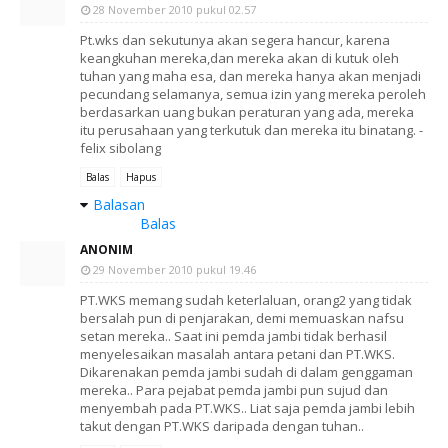
28 November 2010 pukul 02.57
Pt.wks dan sekutunya akan segera hancur, karena
keangkuhan mereka,dan mereka akan di kutuk oleh
tuhan yang maha esa, dan mereka hanya akan menjadi
pecundang selamanya, semua izin yang mereka peroleh
berdasarkan uang bukan peraturan yang ada, mereka
itu perusahaan yang terkutuk dan mereka itu binatang. -
felix sibolang
Balas
Hapus
Balasan
Balas
ANONIM
29 November 2010 pukul 19.46
PT.WKS memang sudah keterlaluan, orang2 yang tidak
bersalah pun di penjarakan, demi memuaskan nafsu
setan mereka.. Saat ini pemda jambi tidak berhasil
menyelesaikan masalah antara petani dan PT.WKS.
Dikarenakan pemda jambi sudah di dalam genggaman
mereka.. Para pejabat pemda jambi pun sujud dan
menyembah pada PT.WKS.. Liat saja pemda jambi lebih
takut dengan PT.WKS daripada dengan tuhan..