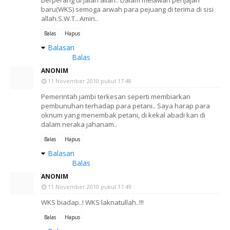
baru(WKS) semoga arwah para pejuang di terima di sisi
allah.S.W.T.. Amin..
Balas
Hapus
Balasan
Balas
ANONIM
11 November 2010 pukul 17.48
Pemerintah jambi terkesan seperti membiarkan
pembunuhan terhadap para petani.. Saya harap para
oknum yang menembak petani, di kekal abadi kan di
dalam neraka jahanam..
Balas
Hapus
Balasan
Balas
ANONIM
11 November 2010 pukul 17.49
WKS biadap..! WKS laknatullah..!!!
Balas
Hapus