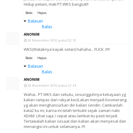
Hidup petani, mati PT.WKS bangsat!!
Balas
Hapus
Balasan
Balas
ANONIM
30 November 2010 pukul 02.10
WKS(Wataknya kayak setan) hahaha... FUCK..!!!!!
Balas
Hapus
Balasan
Balas
ANONIM
30 November 2010 pukul 21.14
Wahai.. PT.WKS dan sekutu, sesungguhnya kekayaan yg
kalian rampas dari rakyat kecil,akan menjadi boomerang
yg akan menghancurkan diri kalian sendiri. Camkanlah
kata2 ku ini, karna ini telah terbukti sejak zaman nabi
ADAM. Lihat saja..! cepat atau lambat itu pasti terjadi.
Tertawalah kalian sesaat dan kalian akan menyesal dan
menangisi ini untuk selamanya..!!!!