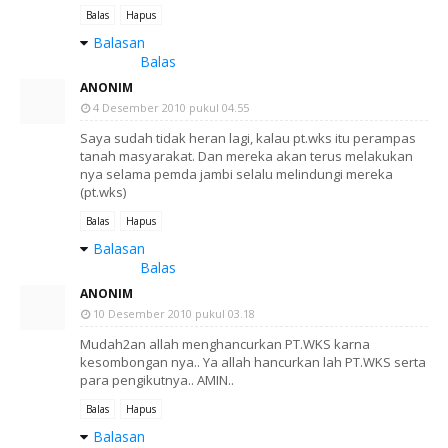
Balas
Hapus
Balasan
Balas
ANONIM
4 Desember 2010 pukul 04.55
Saya sudah tidak heran lagi, kalau pt.wks itu perampas
tanah masyarakat. Dan mereka akan terus melakukan
nya selama pemda jambi selalu melindungi mereka
(pt.wks)
Balas
Hapus
Balasan
Balas
ANONIM
10 Desember 2010 pukul 03.18
Mudah2an allah menghancurkan PT.WKS karna
kesombongan nya.. Ya allah hancurkan lah PT.WKS serta
para pengikutnya.. AMIN..
Balas
Hapus
Balasan