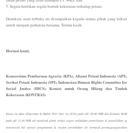
5. Segera hentikan segala bentuk kekerasan terhadap petani.
Demikian surat terbuka ini disampaikan kepada semua pihak yang terkait
untuk menjadi perhatian bersama. Terima kasih.
Hormat kami,
Konsorsium Pembaruan Agraria (KPA), Aliansi Petani Indonesia (API),
Serikat Petani Indonesia (SPI), Indonesian Human Rights Committee for
Social Justice (IHCS), Komisi untuk Orang Hilang dan Tindak
Kekerasan (KONTRAS)
K
asus ini akan dilaporkan ke Mabes Polri
hari ini (9/10)
pada pkl. 09.00 WIB dan Komnas HAM
pada pkl 12.00 WIB utk mendesak pihak terkait segera melakukan pemeriksaan & penyelidikan yg
menyeluruh thd operasi pengamanan & insiden penembakan tsb termasuk pertanggungjawaban