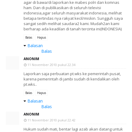
agar di bawa/di laporkan ke mabes polri dan komnas
ham. Dan di publikasikan di seluruh televisi
indonesia,agar seluruh masyarakat indonesia, melihat
betapa tertindas nya rakyat kecil/miskin. Sungguh saya
sangat sedih melihat saudara2 kami. Mudah2an kami
berharap ada keadilan di tanah tercinta ini(INDONESIA)
Balas
Hapus
Balasan
Balas
ANONIM
11 November 2010 pukul 22.34
Laporkan saja perbuatan pt.wks ke pemerintah pusat,
karena pemerintah di jambi sudah di kendalikan oleh
pt.wks..
Balas
Hapus
Balasan
Balas
ANONIM
11 November 2010 pukul 22.42
Hukum sudah mati, bentar lagi azab akan datang untuk