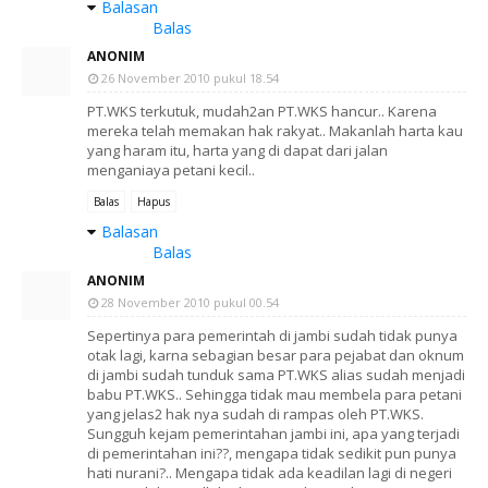
Balasan
Balas
ANONIM
26 November 2010 pukul 18.54
PT.WKS terkutuk, mudah2an PT.WKS hancur.. Karena
mereka telah memakan hak rakyat.. Makanlah harta kau
yang haram itu, harta yang di dapat dari jalan
menganiaya petani kecil..
Balas
Hapus
Balasan
Balas
ANONIM
28 November 2010 pukul 00.54
Sepertinya para pemerintah di jambi sudah tidak punya
otak lagi, karna sebagian besar para pejabat dan oknum
di jambi sudah tunduk sama PT.WKS alias sudah menjadi
babu PT.WKS.. Sehingga tidak mau membela para petani
yang jelas2 hak nya sudah di rampas oleh PT.WKS.
Sungguh kejam pemerintahan jambi ini, apa yang terjadi
di pemerintahan ini??, mengapa tidak sedikit pun punya
hati nurani?.. Mengapa tidak ada keadilan lagi di negeri