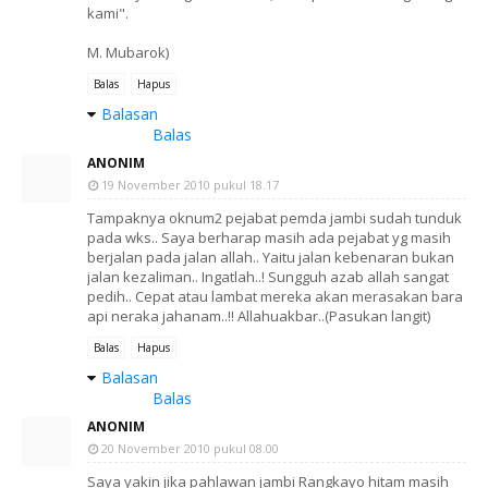
kami".
M. Mubarok)
Balas
Hapus
Balasan
Balas
ANONIM
19 November 2010 pukul 18.17
Tampaknya oknum2 pejabat pemda jambi sudah tunduk
pada wks.. Saya berharap masih ada pejabat yg masih
berjalan pada jalan allah.. Yaitu jalan kebenaran bukan
jalan kezaliman.. Ingatlah..! Sungguh azab allah sangat
pedih.. Cepat atau lambat mereka akan merasakan bara
api neraka jahanam..!! Allahuakbar..(Pasukan langit)
Balas
Hapus
Balasan
Balas
ANONIM
20 November 2010 pukul 08.00
Saya yakin jika pahlawan jambi Rangkayo hitam masih