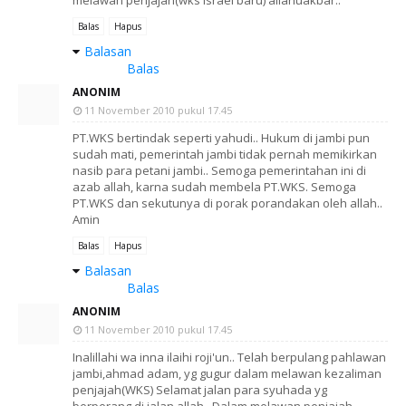
Balas
Hapus
Balasan
Balas
ANONIM
11 November 2010 pukul 17.45
PT.WKS bertindak seperti yahudi.. Hukum di jambi pun
sudah mati, pemerintah jambi tidak pernah memikirkan
nasib para petani jambi.. Semoga pemerintahan ini di
azab allah, karna sudah membela PT.WKS. Semoga
PT.WKS dan sekutunya di porak porandakan oleh allah..
Amin
Balas
Hapus
Balasan
Balas
ANONIM
11 November 2010 pukul 17.45
Inalillahi wa inna ilaihi roji'un.. Telah berpulang pahlawan
jambi,ahmad adam, yg gugur dalam melawan kezaliman
penjajah(WKS) Selamat jalan para syuhada yg
berperang di jalan allah.. Dalam melawan penjajah