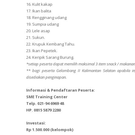
16. Kulit kakap
17. Ikan balita
18. Rengginang udang
19. Sumpia udang
20. Lele asap
21. Sukun.
22. Krupuk Kembang Tahu.
23. Ikan Pepetek.
24. Keripik Sarang Burung.
*setiap peserta dapat memilih maksimal 3 item snack / makanan
** bagi peserta Gelombang II Kalimantan Selatan apabila in
disediakan penginapan.
Informasi & Pendaftaran Peserta:
SME Training Center
Telp. 021-94 6969 48
HP. 0815 5879 2280
Investasi:
Rp 1.500.000 (kelompok)