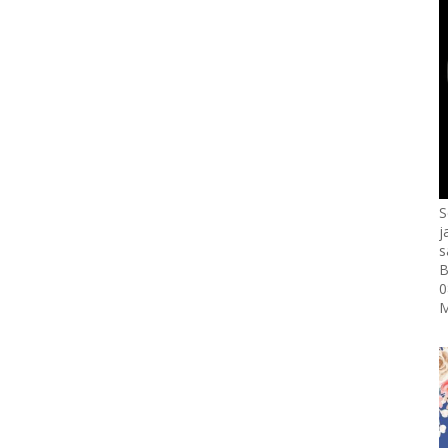
S
j
s
B
0
M