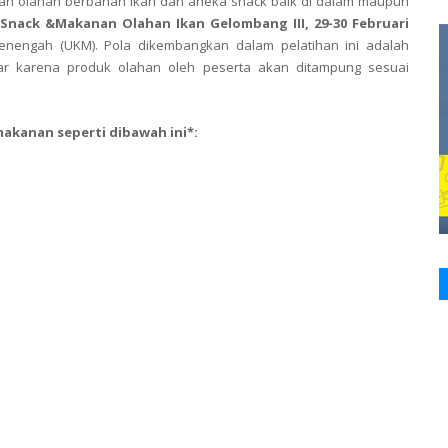
n olahan berbahan ikan dan aneka snack baik di dalam maupun
 Snack &Makanan Olahan Ikan Gelombang III, 29-30 Februari
enengah (UKM). Pola dikembangkan dalam pelatihan ini adalah
ar karena produk olahan oleh peserta akan ditampung sesuai
akanan seperti dibawah ini*: