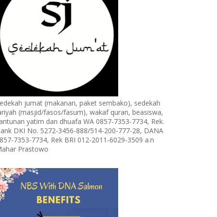
edekah jumat (makanan, paket sembako), sedekah
ariyah (masjid/fasos/fasum), wakaf quran, beasiswa,
antunan yatim dan dhuafa WA 0857-7353-7734, Rek.
ank DKI No. 5272-3456-888/514-200-777-28, DANA
857-7353-7734, Rek BRI 012-2011-6029-3509 a.n
ahar Prastowo