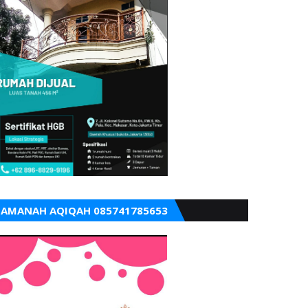
AMANAH AQIQAH 085741785653