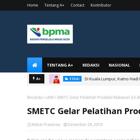
Home
Tentang A+
Contact
Kontributor
TENTANG A+
REDAKSI
NASIONAL
Di Kuala Lumpur, Katno Hadi
A+
ESSAI
Beranda
UKM
SMETC Gelar Pelatihan Produksi Makanan G3 di
SMETC Gelar Pelatihan Pro
Mahar Prastowo
Desember 28, 2010