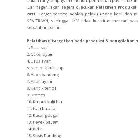
Dalam rangka upaya memenuhi permintaan pasar makana
luar negeri, akan segera dilakukan
Pelatihan Produksi
2011.
Target peserta adalah pelaku usaha kecil dan m
KEMITRAAN, sehingga UKM tidak kesulitan mencari pas
kebutuhan pasar.
Pelatihan ditargetkan pada produksi & pengolahan m
1. Paru sapi
2. Ceker ayam
4. Usus ayam
5. Kerupuk kulit sapi
6. Abon bandeng
7. Abon ayam
8. Keripik tempe
9. Kremes
10. Krupuk kulit hiu
11. Ikan balado
12. Kacang bogor
13. Peyek bayam
14. Belut
15. Sosis Bandeng