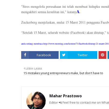
"Stres mengelola perusahaan ini telah membuat hidupku mende
A
mengakhiri semua kesulitan ini," katany
.
Zuckerberg menjelaskan, mulai 15 Maret 2011 pengguna Facebo
“Setelah 15 Maret, seluruh website (Facebook) akan ditutup," 
anda sedang membaca http://www.morzing.com/konten/71/facebook-ditutup-21-maret-201
Facebook
Twitter
LEBIH LAMA
15 mistakes young entrepreneurs make, but don't have to
Mahar Prastowo
Editor 📲 Feel free to contact me on W