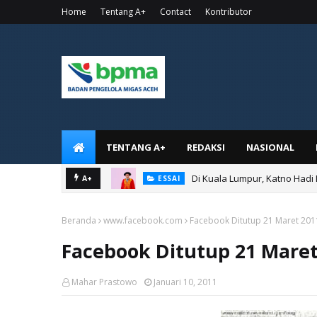
Home
Tentang A+
Contact
Kontributor
TENTANG A+
REDAKSI
NASIONAL
Di Kuala Lumpur, Katno Hadi
A+
ESSAI
Beranda
www.facebook.com
Facebook Ditutup 21 Maret 201
Facebook Ditutup 21 Maret
Mahar Prastowo
Januari 10, 2011