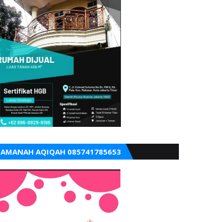
AMANAH AQIQAH 085741785653