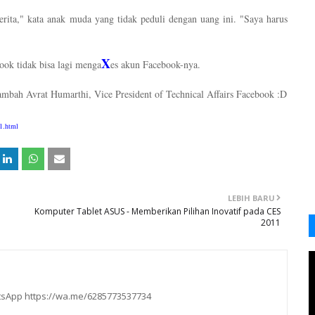
rita," kata anak muda yang tidak peduli dengan uang ini. "Saya harus
X
ok tidak bisa lagi menga
es akun Facebook-nya.
tambah Avrat Humarthi, Vice President of Technical Affairs Facebook :D
1.html
LEBIH BARU
Komputer Tablet ASUS - Memberikan Pilihan Inovatif pada CES
2011
hatsApp https://wa.me/6285773537734