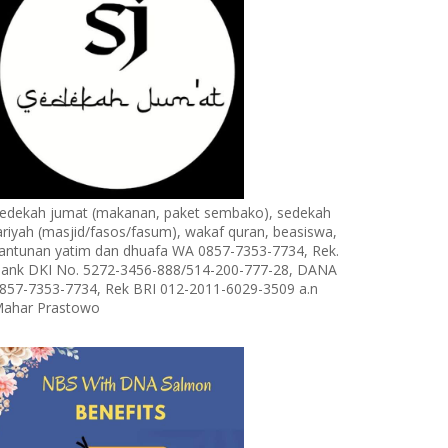
edekah jumat (makanan, paket sembako), sedekah
ariyah (masjid/fasos/fasum), wakaf quran, beasiswa,
antunan yatim dan dhuafa WA 0857-7353-7734, Rek.
ank DKI No. 5272-3456-888/514-200-777-28, DANA
857-7353-7734, Rek BRI 012-2011-6029-3509 a.n
ahar Prastowo