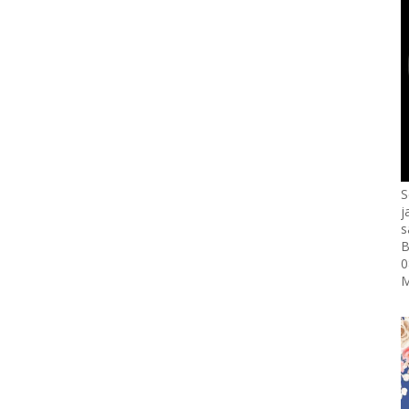
S
j
s
B
0
M