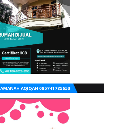
AMANAH AQIQAH 085741785653