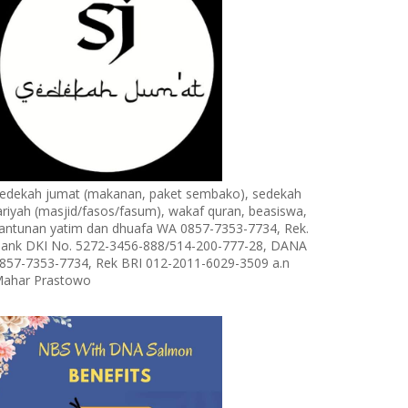
edekah jumat (makanan, paket sembako), sedekah
ariyah (masjid/fasos/fasum), wakaf quran, beasiswa,
antunan yatim dan dhuafa WA 0857-7353-7734, Rek.
ank DKI No. 5272-3456-888/514-200-777-28, DANA
857-7353-7734, Rek BRI 012-2011-6029-3509 a.n
ahar Prastowo