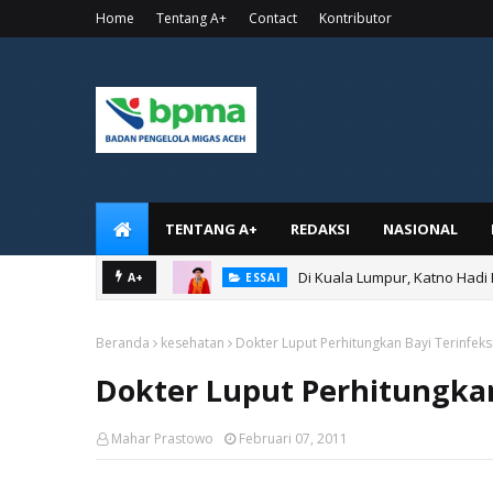
Home
Tentang A+
Contact
Kontributor
TENTANG A+
REDAKSI
NASIONAL
Di Kuala Lumpur, Katno Hadi
A+
ESSAI
Beranda
kesehatan
Dokter Luput Perhitungkan Bayi Terinfeks
Dokter Luput Perhitungkan
Mahar Prastowo
Februari 07, 2011