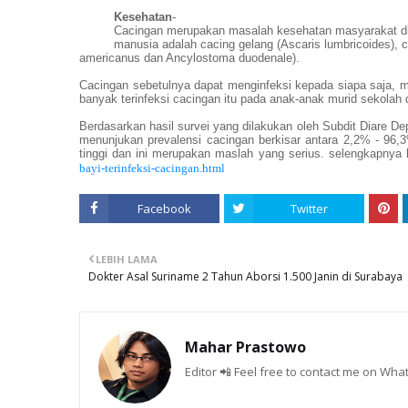
Kesehatan
-
Cacingan merupakan masalah kesehatan masyarakat di 
manusia adalah cacing gelang (Ascaris lumbricoides), c
americanus dan Ancylostoma duodenale).
Cacingan sebetulnya dapat menginfeksi kepada siapa saja, m
banyak terinfeksi cacingan itu pada anak-anak murid sekolah 
Berdasarkan hasil survei yang dilakukan oleh Subdit Diare D
menunjukan prevalensi cacingan berkisar antara 2,2% - 96,3
tinggi dan ini merupakan maslah yang serius. selengkapnya 
bayi-terinfeksi-cacingan.html
Facebook
Twitter
LEBIH LAMA
Dokter Asal Suriname 2 Tahun Aborsi 1.500 Janin di Surabaya
Mahar Prastowo
Editor 📲 Feel free to contact me on W