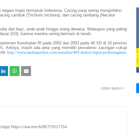
negara tropis termasuk Indonesia. Cacing yang sering menginfeksi
acing cambuk (Trichuris trichiura), dan cacing tambang (Necator
ulai dari bayi, anak-anak hingga orang dewasa. Walaupun yang paling
dasar (SD), karena mereka sering bermain di tanah.
epartemen Kesehatan RI pada 2002 dan 2003 pada 40 SD di 10 provinsi
%. Artinya, masih ada area yang memiliki prevalensi cacingan cukup
klik
http://www.mediaprofesi.com/sosialita/405-dokter-luput-perhitungkan-
LEBIH BARU
hatsApp https://wa.me/6285773537734