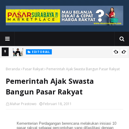
EDITORIAL
yang
Ketika Media Kehilangan Iklan, Kolaborasi Menjadi Harapan Baru
Beranda
Pasar Rakyat
Pemerintah Ajak Swasta Bangun Pasar Rakyat
Pemerintah Ajak Swasta
Bangun Pasar Rakyat
Mahar Prastowo
Februari 18, 2011
Kementerian Perdagangan berencana melakukan inisiasi 10
pasar rakyat sebagai percontohan yang difasilitasi dengan