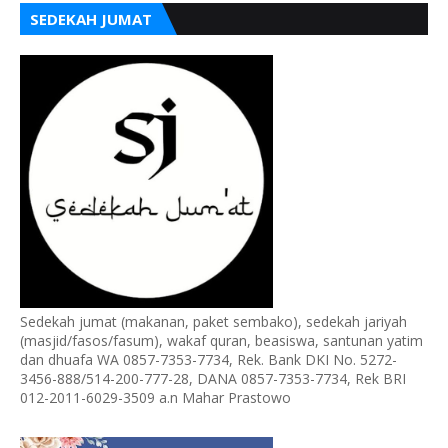
SEDEKAH JUMAT
Sedekah jumat (makanan, paket sembako), sedekah jariyah
(masjid/fasos/fasum), wakaf quran, beasiswa, santunan yatim
dan dhuafa WA 0857-7353-7734, Rek. Bank DKI No. 5272-
3456-888/514-200-777-28, DANA 0857-7353-7734, Rek BRI
012-2011-6029-3509 a.n Mahar Prastowo