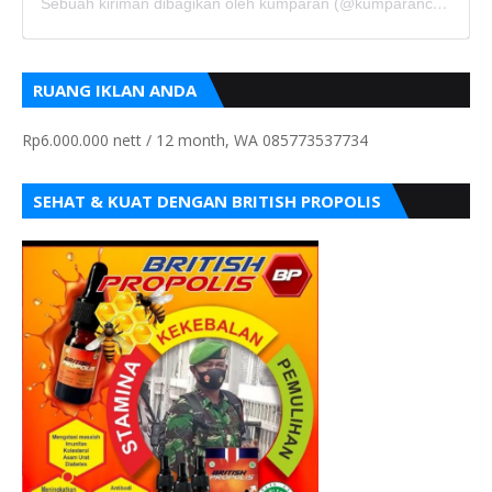
Sebuah kiriman dibagikan oleh kumparan (@kumparancom)
RUANG IKLAN ANDA
Rp6.000.000 nett / 12 month, WA 085773537734
SEHAT & KUAT DENGAN BRITISH PROPOLIS