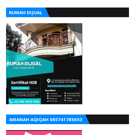
RUMAH DIJUAL
AMANAH AQIQAH 085741785653