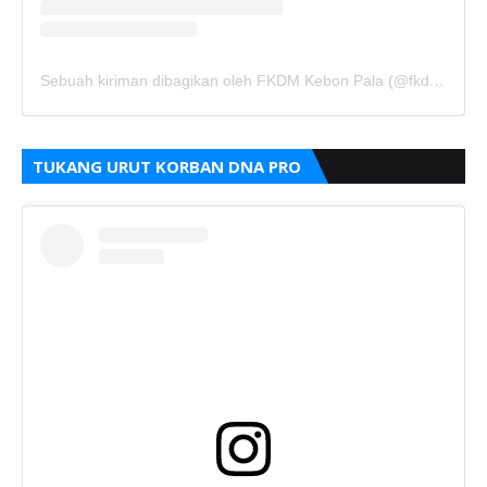
Sebuah kiriman dibagikan oleh FKDM Kebon Pala (@fkdm_kebonpala)
TUKANG URUT KORBAN DNA PRO