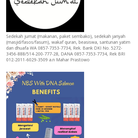
Sedekah jumat (makanan, paket sembako), sedekah jariyah
(masjid/fasos/fasum), wakaf quran, beasiswa, santunan yatim
dan dhuafa WA 0857-7353-7734, Rek. Bank DKI No. 5272-
3456-888/514-200-777-28, DANA 0857-7353-7734, Rek BRI
012-2011-6029-3509 a.n Mahar Prastowo