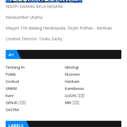
NGOPI DARING BELA NEGARA
Narasumber Utama:
Mayjen TNI dadang Hendrayuda, Dirjen Pothan - Kemhan
Creative Director: Teuku Zacky
A+
Tentang A+
Ideologi
Politik
Ekonomi
Sosbud
Hankam
UMKM
Kamtibmas
Karir
LUGAS 🇮🇩
GEN-ID 🇮🇩
MRI 🇮🇩
SASTRA
LABELS