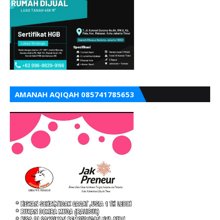
AMANAH AQIQAH 085741785653