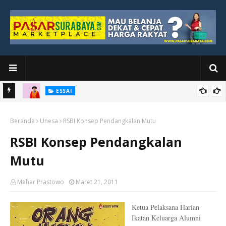
ESSAI
Bawah
Di Kuala Lumpur, Katno Hadi Menyelesaikan Perjalanan yang
Beranda
Tidak Berhenti di Panggung Wisuda
Unesa
RSBI Konsep Pendangkalan Mutu
RSBI Konsep Pendangkalan
Mutu
Mahar Prastowo
Maret 21, 2011
Ketua Pelaksana Harian
Ikatan Keluarga Alumni