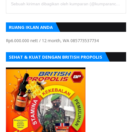
Sebuah kiriman dibagikan oleh kumparan (@kumparancom)
RUANG IKLAN ANDA
Rp6.000.000 nett / 12 month, WA 085773537734
SEHAT & KUAT DENGAN BRITISH PROPOLIS