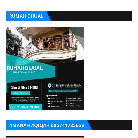
RUMAH DIJUAL
AMANAH AQIQAH 085741785653