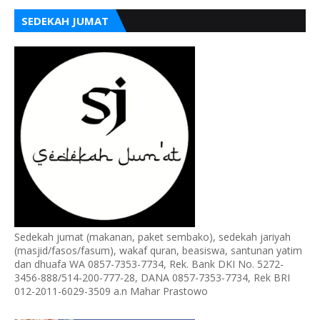
SEDEKAH JUMAT
Sedekah jumat (makanan, paket sembako), sedekah jariyah
(masjid/fasos/fasum), wakaf quran, beasiswa, santunan yatim
dan dhuafa WA 0857-7353-7734, Rek. Bank DKI No. 5272-
3456-888/514-200-777-28, DANA 0857-7353-7734, Rek BRI
012-2011-6029-3509 a.n Mahar Prastowo