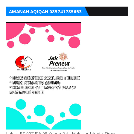
AMANAH AQIQAH 085741785653
Lokasi RT 007 RW 08 Kebon Pala Makasar Jakarta Timur,