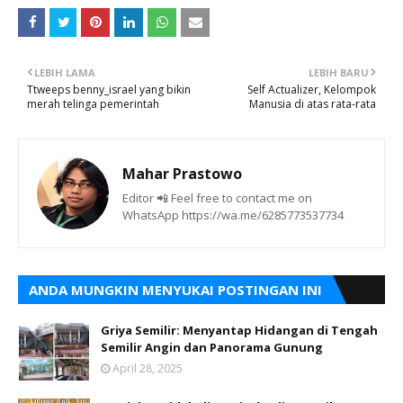
LEBIH LAMA
LEBIH BARU
Ttweeps benny_israel yang bikin
Self Actualizer, Kelompok
merah telinga pemerintah
Manusia di atas rata-rata
Mahar Prastowo
Editor 📲 Feel free to contact me on
WhatsApp https://wa.me/6285773537734
ANDA MUNGKIN MENYUKAI POSTINGAN INI
Griya Semilir: Menyantap Hidangan di Tengah
Semilir Angin dan Panorama Gunung
April 28, 2025