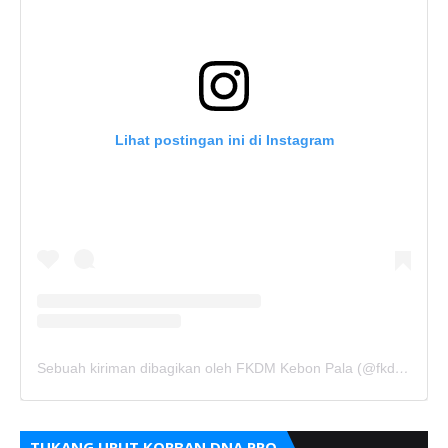
Lihat postingan ini di Instagram
Sebuah kiriman dibagikan oleh FKDM Kebon Pala (@fkdm_kebonpala)
TUKANG URUT KORBAN DNA PRO