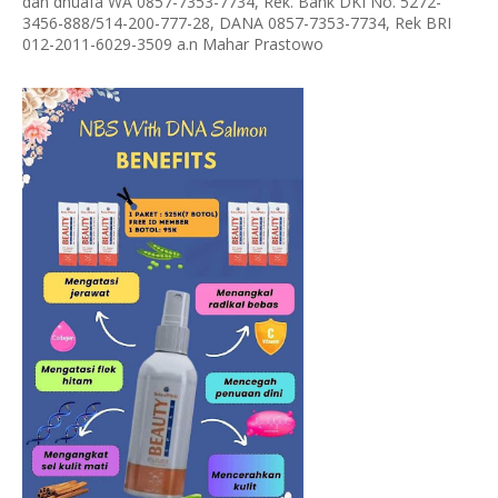
dan dhuafa WA 0857-7353-7734, Rek. Bank DKI No. 5272-
3456-888/514-200-777-28, DANA 0857-7353-7734, Rek BRI
012-2011-6029-3509 a.n Mahar Prastowo