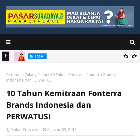
ESSAI
Bawah
Di Kuala Lumpur, Katno Hadi Menyelesaikan Perjalanan yang
Beranda
Tidak Berhenti di Panggung Wisuda
Tulang Sehat
10 Tahun Kemitraan Fonterra Brands
Indonesia dan PERWATUSI
10 Tahun Kemitraan Fonterra
Brands Indonesia dan
PERWATUSI
Mahar Prastowo
Agustus 05, 2011