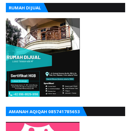
RUMAH DIJUAL
AMANAH AQIQAH 085741785653