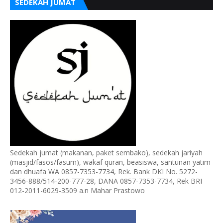
SEDEKAH JUMAT
Sedekah jumat (makanan, paket sembako), sedekah jariyah
(masjid/fasos/fasum), wakaf quran, beasiswa, santunan yatim
dan dhuafa WA 0857-7353-7734, Rek. Bank DKI No. 5272-
3456-888/514-200-777-28, DANA 0857-7353-7734, Rek BRI
012-2011-6029-3509 a.n Mahar Prastowo