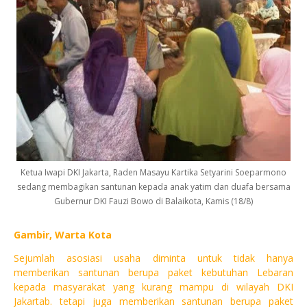
Ketua Iwapi DKI Jakarta, Raden Masayu Kartika Setyarini Soeparmono
sedang membagikan santunan kepada anak yatim dan duafa bersama
Gubernur DKI Fauzi Bowo di Balaikota, Kamis (18/8)
Gambir, Warta Kota
Sejumlah asosiasi usaha diminta untuk tidak hanya
memberikan santunan berupa paket kebutuhan Lebaran
kepada masyarakat yang kurang mampu di wilayah DKI
Jakartab. tetapi juga memberikan santunan berupa paket