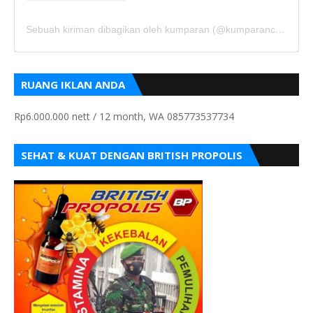
Sebuah kiriman dibagikan oleh kumparan (@kumparancom)
RUANG IKLAN ANDA
Rp6.000.000 nett / 12 month, WA 085773537734
SEHAT & KUAT DENGAN BRITISH PROPOLIS