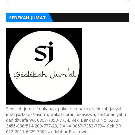
SEDEKAH JUMAT
Sedekah jumat (makanan, paket sembako), sedekah jariyah
(masjid/fasos/fasum), wakaf quran, beasiswa, santunan yatim
dan dhuafa WA 0857-7353-7734, Rek. Bank DKI No. 5272-
3456-888/514-200-777-28, DANA 0857-7353-7734, Rek BRI
012-2011-6029-3509 a.n Mahar Prastowo