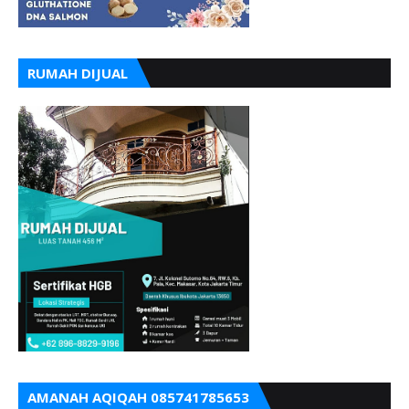
RUMAH DIJUAL
AMANAH AQIQAH 085741785653