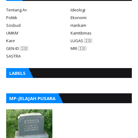
Tentang A+
Ideologi
Politik
Ekonomi
Sosbud
Hankam
UMKM
Kamtibmas
Karir
LUGAS 🇮🇩
GEN-ID 🇮🇩
MRI 🇮🇩
SASTRA
LABELS
MP-JELAJAH PUSARA