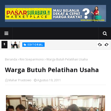
EDITORIAL
yang
Ketika Media Kehilangan Iklan, Kolaborasi Menjadi Harapan Baru
Beranda
Rini Soeparmono
Warga Butuh Pelatihan Usaha
Warga Butuh Pelatihan Usaha
Mahar Prastowo
Agustus 19, 2011