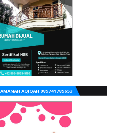
AMANAH AQIQAH 085741785653