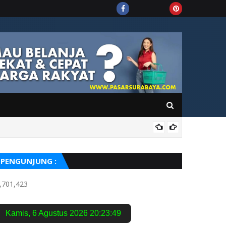
OPI
PENGUNJUNG :
,701,423
Kamis
,
6 Agustus 2026
20:23:50