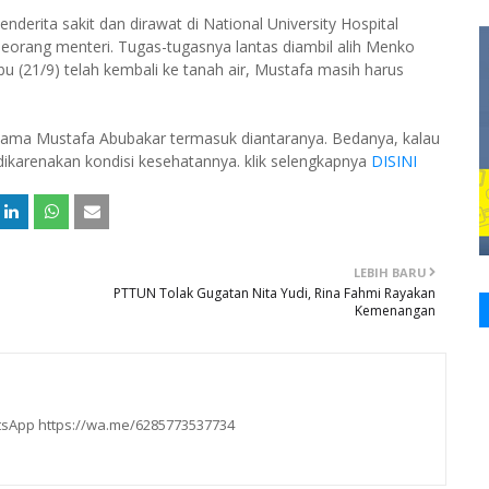
erita sakit dan dirawat di National University Hospital
eorang menteri. Tugas-tugasnya lantas diambil alih Menko
 (21/9) telah kembali ke tanah air, Mustafa masih harus
et, nama Mustafa Abubakar termasuk diantaranya. Bedanya, kalau
r dikarenakan kondisi kesehatannya. klik selengkapnya
DISINI
LEBIH BARU
PTTUN Tolak Gugatan Nita Yudi, Rina Fahmi Rayakan
Kemenangan
hatsApp https://wa.me/6285773537734