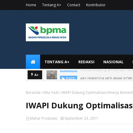
Home
Tentang A+
Contact
Kontributor
TENTANG A+
REDAKSI
NASIONAL
AKU BANGGA JADI ANAK KOR
A+
PUISI
Beranda
Nita Yudi
IWAPI Dukung Optimalisasi Kinerja Kemen
IWAPI Dukung Optimalisas
Mahar Prastowo
September 23, 2011