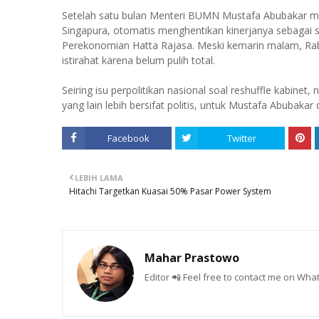
Setelah satu bulan Menteri BUMN Mustafa Abubakar mend
Singapura, otomatis menghentikan kinerjanya sebagai s
Perekonomian Hatta Rajasa. Meski kemarin malam, Rabu
istirahat karena belum pulih total.
Seiring isu perpolitikan nasional soal reshuffle kabin
yang lain lebih bersifat politis, untuk Mustafa Abubaka
Facebook
Twitter
LEBIH LAMA
Hitachi Targetkan Kuasai 50% Pasar Power System
Mahar Prastowo
Editor 📲 Feel free to contact me on W