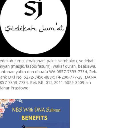
edekah jumat (makanan, paket sembako), sedekah
ariyah (masjid/fasos/fasum), wakaf quran, beasiswa,
antunan yatim dan dhuafa WA 0857-7353-7734, Rek.
ank DKI No. 5272-3456-888/514-200-777-28, DANA
857-7353-7734, Rek BRI 012-2011-6029-3509 a.n
ahar Prastowo