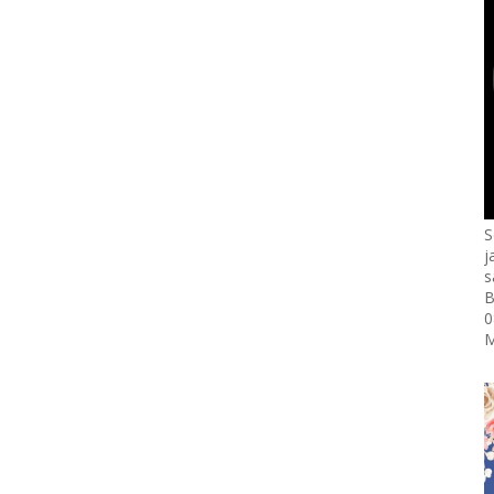
S
j
s
B
0
M