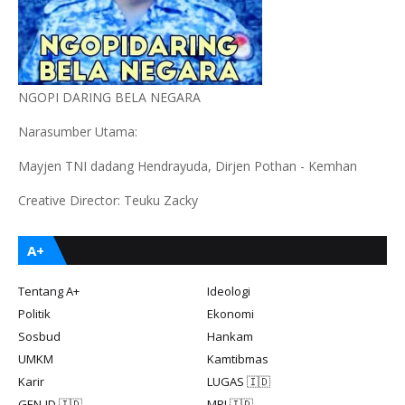
NGOPI DARING BELA NEGARA
Narasumber Utama:
Mayjen TNI dadang Hendrayuda, Dirjen Pothan - Kemhan
Creative Director: Teuku Zacky
A+
Tentang A+
Ideologi
Politik
Ekonomi
Sosbud
Hankam
UMKM
Kamtibmas
Karir
LUGAS 🇮🇩
GEN-ID 🇮🇩
MRI 🇮🇩