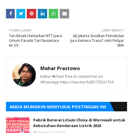
LEBIH LAMA
LEBIH BARU
Tari Besek Hantarkan NTT Juara
AJI Jakarta Sesalkan Pemukulan
Umum Parade Tari Nusantara
Juru Kamera Trans7 oleh Pelajar
ke-29
SMA
Mahar Prastowo
Editor 📲 Feel free to contact me on
WhatsApp https://wa.me/6285773537734
ANDA MUNGKIN MENYUKAI POSTINGAN INI
Pabrik Baterai Litium China di Morowali untuk
Kebutuhan Kendaraan Listrik 2025
January 14, 2019