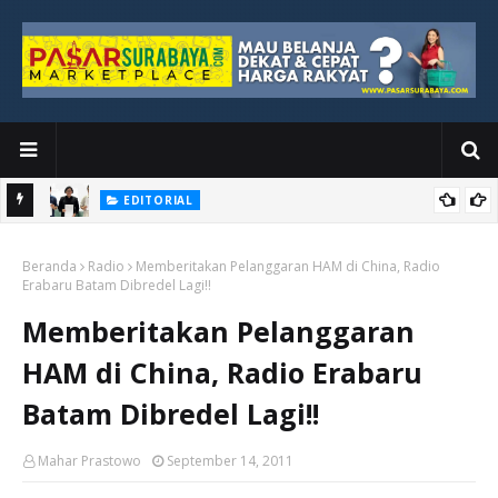
EDITORIAL
yang
Ketika Media Kehilangan Iklan, Kolaborasi Menjadi Harapan Baru
Beranda
Radio
Memberitakan Pelanggaran HAM di China, Radio
Erabaru Batam Dibredel Lagi!!
Memberitakan Pelanggaran
HAM di China, Radio Erabaru
Batam Dibredel Lagi!!
Mahar Prastowo
September 14, 2011