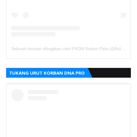
Sebuah kiriman dibagikan oleh FKDM Kebon Pala (@fkdm_kebonpala)
TUKANG URUT KORBAN DNA PRO