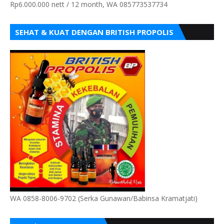
Rp6.000.000 nett / 12 month, WA 085773537734
SEHAT & KUAT DENGAN BRITISH PROPOLIS
WA 0858-8006-9702 (Serka Gunawan/Babinsa Kramatjati)