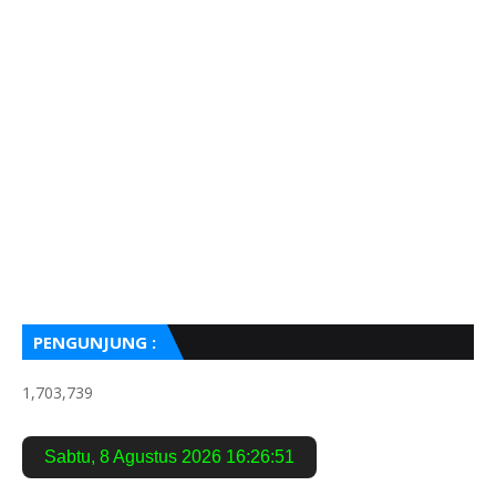
PENGUNJUNG :
1,703,739
Sabtu
,
8 Agustus 2026
16:26:52