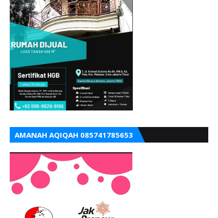
AMANAH AQIQAH 085741785653