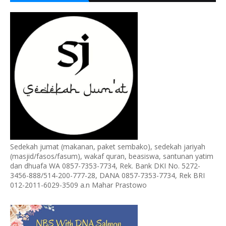
Sedekah jumat (makanan, paket sembako), sedekah jariyah
(masjid/fasos/fasum), wakaf quran, beasiswa, santunan yatim
dan dhuafa WA 0857-7353-7734, Rek. Bank DKI No. 5272-
3456-888/514-200-777-28, DANA 0857-7353-7734, Rek BRI
012-2011-6029-3509 a.n Mahar Prastowo