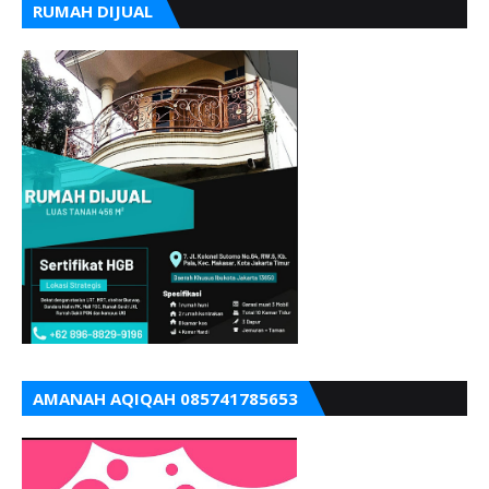
RUMAH DIJUAL
AMANAH AQIQAH 085741785653