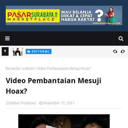
EDITORIAL
yang
Ketika Media Kehilangan Iklan, Kolaborasi Menjadi Harapan Baru
Beranda
pattani
Video Pembantaian Mesuji Hoax?
Video Pembantaian Mesuji
Hoax?
Mahar Prastowo
Desember 17, 2011