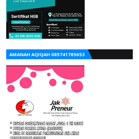
AMANAH AQIQAH 085741785653