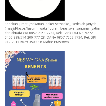
Sedekah jumat (makanan, paket sembako), sedekah jariyah
(masjid/fasos/fasum), wakaf quran, beasiswa, santunan yatim
dan dhuafa WA 0857-7353-7734, Rek. Bank DKI No. 5272-
3456-888/514-200-777-28, DANA 0857-7353-7734, Rek BRI
012-2011-6029-3509 a.n Mahar Prastowo