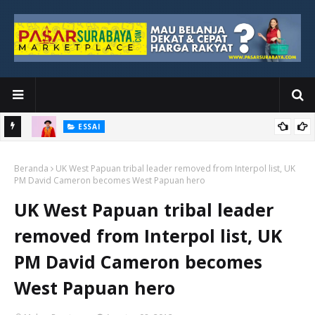
ESSAI
Bawah
Di Kuala Lumpur, Katno Hadi Menyelesaikan Perjalanan yang
Beranda
Tidak Berhenti di Panggung Wisuda
UK West Papuan tribal leader removed from Interpol list, UK
PM David Cameron becomes West Papuan hero
UK West Papuan tribal leader
removed from Interpol list, UK
PM David Cameron becomes
West Papuan hero