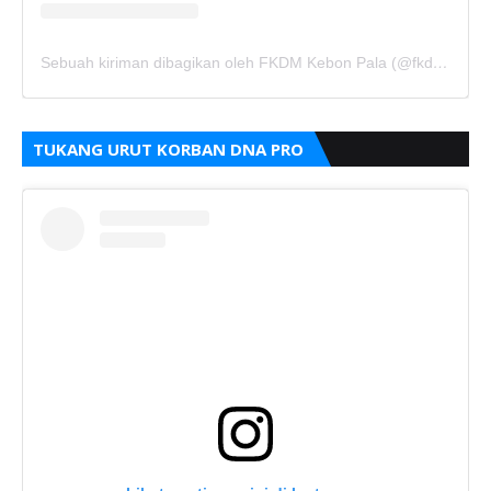
Sebuah kiriman dibagikan oleh FKDM Kebon Pala (@fkdm_kebonpala)
TUKANG URUT KORBAN DNA PRO