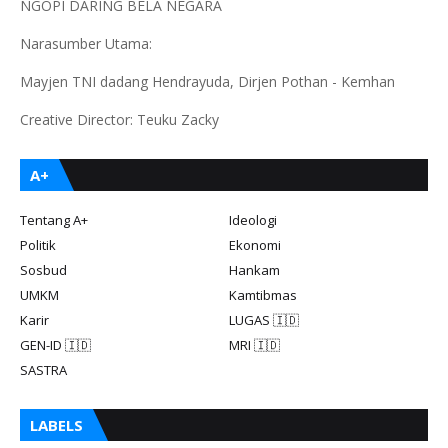
NGOPI DARING BELA NEGARA
Narasumber Utama:
Mayjen TNI dadang Hendrayuda, Dirjen Pothan - Kemhan
Creative Director: Teuku Zacky
A+
Tentang A+
Ideologi
Politik
Ekonomi
Sosbud
Hankam
UMKM
Kamtibmas
Karir
LUGAS 🇮🇩
GEN-ID 🇮🇩
MRI 🇮🇩
SASTRA
LABELS