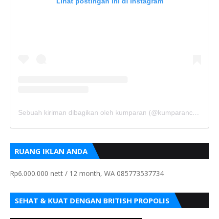
Lihat postingan ini di Instagram
Sebuah kiriman dibagikan oleh kumparan (@kumparancom)
RUANG IKLAN ANDA
Rp6.000.000 nett / 12 month, WA 085773537734
SEHAT & KUAT DENGAN BRITISH PROPOLIS