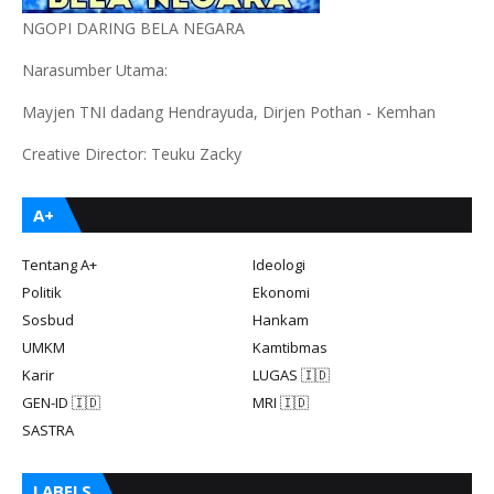
NGOPI DARING BELA NEGARA
Narasumber Utama:
Mayjen TNI dadang Hendrayuda, Dirjen Pothan - Kemhan
Creative Director: Teuku Zacky
A+
Tentang A+
Ideologi
Politik
Ekonomi
Sosbud
Hankam
UMKM
Kamtibmas
Karir
LUGAS 🇮🇩
GEN-ID 🇮🇩
MRI 🇮🇩
SASTRA
LABELS