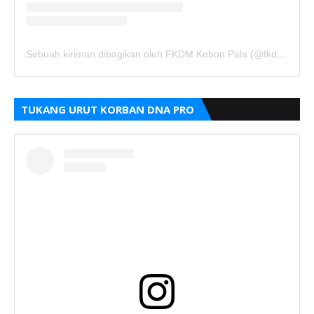
Sebuah kiriman dibagikan oleh FKDM Kebon Pala (@fkdm_kebonpala)
TUKANG URUT KORBAN DNA PRO