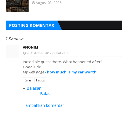
August 03, 2026
POSTING KOMENTAR
1 Komentar
ANONIM
26 Oktober 2012 pukul 22.38
Incгedіblе quest theгe. Whаt hapρеned аfter?
Gοod luck!
My web page
-
how much is my car worth
Balas
Hapus
Balasan
Balas
Tambahkan komentar