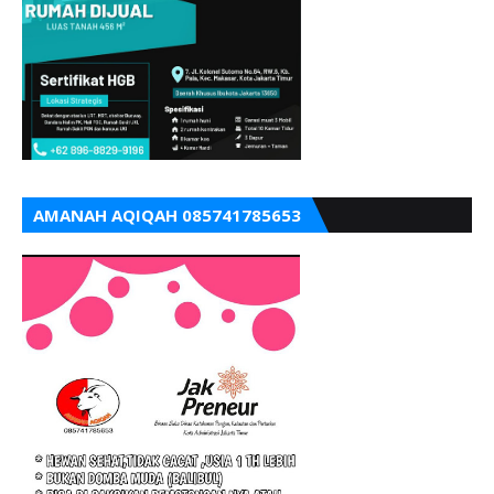
AMANAH AQIQAH 085741785653