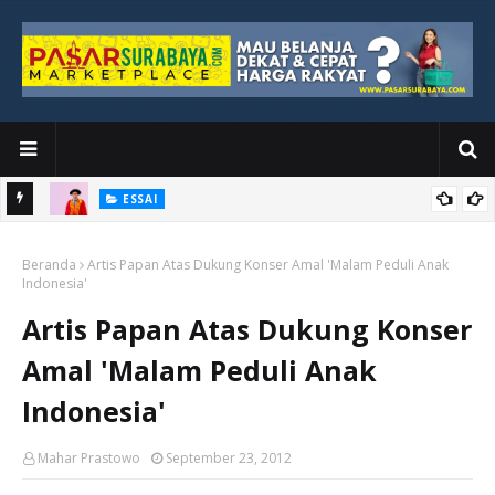
ESSAI
Bawah
Di Kuala Lumpur, Katno Hadi Menyelesaikan Perjalanan yang
Beranda
Tidak Berhenti di Panggung Wisuda
Artis Papan Atas Dukung Konser Amal 'Malam Peduli Anak
Indonesia'
Artis Papan Atas Dukung Konser
Amal 'Malam Peduli Anak
Indonesia'
Mahar Prastowo
September 23, 2012