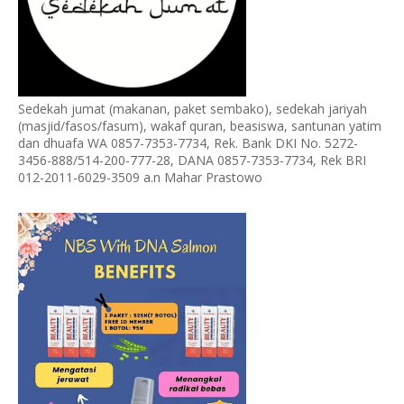
Sedekah jumat (makanan, paket sembako), sedekah jariyah
(masjid/fasos/fasum), wakaf quran, beasiswa, santunan yatim
dan dhuafa WA 0857-7353-7734, Rek. Bank DKI No. 5272-
3456-888/514-200-777-28, DANA 0857-7353-7734, Rek BRI
012-2011-6029-3509 a.n Mahar Prastowo