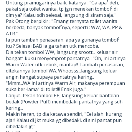
Untung pramugarinya baik, katanya : "Ga apa² deh,
pakai saja toilet wanita, tp jgn menekan tombol² di
dlm ya? Kalau sdh selesai, langsung di siram saja."
Pak Otong berpikir : "Emang ternyata toilet wanita
berbeda, banyak tombol²nya, seperti : WW, WA, PP &
ATR."
Ia pun tambah penasaran, apa ya gunanya tombol²
itu ? Selesai BAB ia ga tahan utk mencoba.
Dia tekan tombol WW, langsung sroott... keluar air
hangat² kuku menyemprot pantatnya : "Oh, ini artinya
Warm Water utk cebok, mantap!! Tambah penasaran,
ditekannya tombol WA. Whoosss...langsung keluar
angin hangat supaya pantatnya kering..
"Mmm...WA ini artinya Warm Air, makanya perempuan
suka ber-lama² di toilet!!! Enak juga.."
Lanjut...tekan tombol PP, langsung keluar bantalan
bedak (Powder Puff) membedaki pantatnya yang sdh
kering...
Makin heran, tp dia ketawa sendiri, "Eei alah, kurang
ajar! Kalau di Jkt muka yg dibedaki, di sini pantat pun
dibedakin jg."