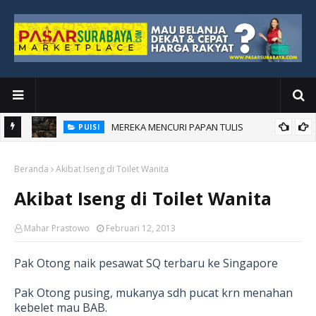
MEREKA MENCURI PAPAN TULIS
PUISI
an Baru
Beranda
Akibat Iseng di Toilet Wanita
Akibat Iseng di Toilet Wanita
Mahar Prastowo
Februari 12, 2013
Pak Otong naik pesawat SQ terbaru ke Singapore
Pak Otong pusing, mukanya sdh pucat krn menahan
kebelet mau BAB.