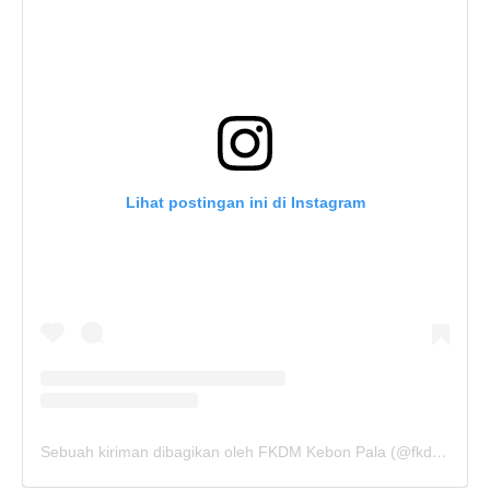
Lihat postingan ini di Instagram
Sebuah kiriman dibagikan oleh FKDM Kebon Pala (@fkdm_kebonpala)