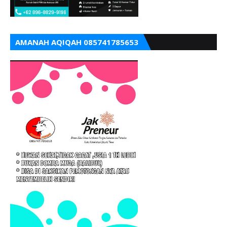
AMANAH AQIQAH 085741785653