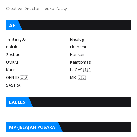
Creative Director: Teuku Zacky
A+
Tentang A+
Ideologi
Politik
Ekonomi
Sosbud
Hankam
UMKM
Kamtibmas
Karir
LUGAS 🇮🇩
GEN-ID 🇮🇩
MRI 🇮🇩
SASTRA
LABELS
MP-JELAJAH PUSARA