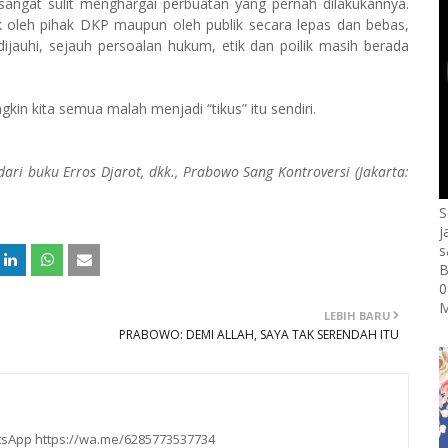
 sangat sulit menghargai perbuatan yang pernah dilakukannya.
k oleh pihak DKP maupun oleh publik secara lepas dan bebas,
dijauhi, sejauh persoalan hukum, etik dan poilik masih ber­ada
kin kita semua malah menjadi “tikus” itu sendiri.
dari buku Erros Djarot, dkk., Prabowo Sang Kontroversi (Jakarta:
S
j
s
B
0
M
LEBIH BARU
PRABOWO: DEMI ALLAH, SAYA TAK SERENDAH ITU
hatsApp https://wa.me/6285773537734