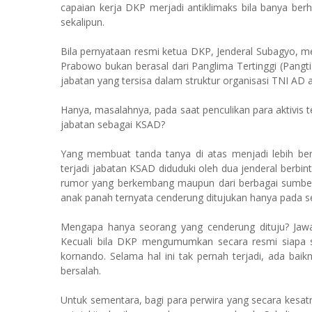
capaian kerja DKP merjadi antiklimaks bila banya be
sekalipun.
Bila pernyataan resmi ketua DKP, Jenderal Subagyo, 
Prabowo bukan berasal dari Panglima Tertinggi (Pang
jabatan yang tersisa dalam struktur organisasi TNI AD
Hanya, masalahnya, pada saat penculikan para aktivis 
jabatan sebagai KSAD?
Yang membuat tanda tanya di atas menjadi lebih bermu
terjadi jabatan KSAD diduduki oleh dua jenderal berbi
rumor yang berkembang maupun dari berbagai sumber
anak panah ternyata cenderung ditujukan hanya pada s
Mengapa hanya seorang yang cenderung dituju? Jawa
Kecuali bila DKP mengumumkan secara resmi siapa s
kornando. Selama hal ini tak pernah ter­jadi, ada ba
bersalah.
Untuk sementara, bagi para perwira yang secara kesatr