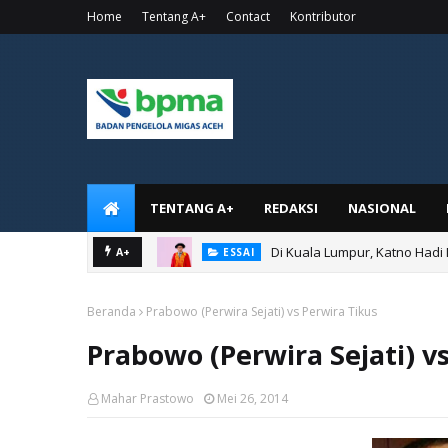
Home
Tentang A+
Contact
Kontributor
TENTANG A+
REDAKSI
NASIONAL
Di Kuala Lumpur, Katno Hadi
A+
ESSAI
Beranda
Prabowo (Perwira Sejati) vs Perwira Tikus
Prabowo (Perwira Sejati) v
Mahar Prastowo
Mei 26, 2014