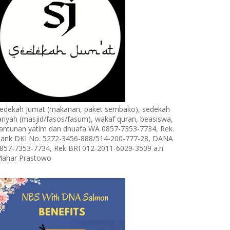
edekah jumat (makanan, paket sembako), sedekah
ariyah (masjid/fasos/fasum), wakaf quran, beasiswa,
antunan yatim dan dhuafa WA 0857-7353-7734, Rek.
ank DKI No. 5272-3456-888/514-200-777-28, DANA
857-7353-7734, Rek BRI 012-2011-6029-3509 a.n
ahar Prastowo