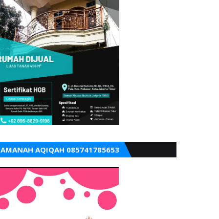
AMANAH AQIQAH 085741785653