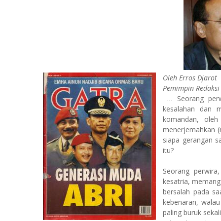
Oleh Erros Djarot
Pemimpin Redaksi
… Seorang perwi
kesalahan dan 
komandan, oleh 
menerjemahkan (m
siapa gerangan 
itu?
Seorang perwira,
kesatria, memang 
bersalah pada sa
ke­benaran, walau
paling buruk sekal