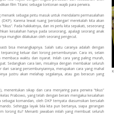
kan film Titanic seba­gai tontonan wajib para perwira.
yang menarik sebagai pintu masuk untuk mendalami permasalahan
DKP). Karena lewat ruang ‘persidangan’ merekalah kita akan
“tikus”. Pada hakikatnya, dan ini perlu kita sepakati, seseorang
hkan kesalahan hanya pada seseorang, apalagi seorang anak
anya mungkin dilakukan oleh seorang pengecut.
 pasti bisa menangkapnya. Salah satu caranya adalah dengan
rpancing keluar dari lorong persembunyian. Cara ini, selain
membaca waktu dan isyarat. Inilah cara yang paling murah,
a tepat. Sedangkan cara lain, misalnya dengan membakar seluruh
ar dari sarang persem­bunyiannya, merupakan cara yang mahal
K
pinya justru akan melahap segalanya, atau gas beracun yang
 menen­tukan sikap dan cara menjaring para perwira “tikus”
 sekelas Prabowo, yang telah dengan berani mengakui kesalahan
sebagai komandan, oleh DKP ter­nyata diasumsikan bersalah
ndo. Sehingga layak bila kita pun bertanya, siapa gerangan
 lorong itu? Menanti jawaban inilah yang membuat seluruh