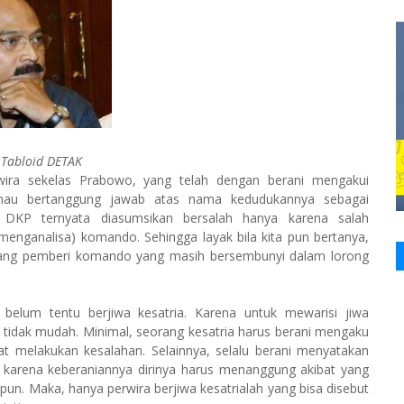
 Tabloid DETAK
ra sekelas Prabowo, yang telah dengan berani mengakui
mau bertanggung jawab atas nama kedudukannya sebagai
DKP ter­nyata diasumsikan bersalah hanya karena salah
enganalisa) komando. Sehingga layak bila kita pun bertanya,
sang pemberi komando yang masih bersembunyi dalam lorong
 belum tentu berjiwa kesatria. Karena untuk mewarisi jiwa
tidak mudah. Minimal, se­orang kesatria harus berani mengaku
at melakukan kesalahan. Selainnya, selalu berani menyatakan
 karena keberaniannya dirinya harus menanggung aki­bat yang
ipun. Maka, hanya perwira berjiwa kesatrialah yang bisa disebut