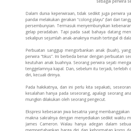
sebagai perwira se
Dalam dunia keperwiraan, tidak sedikit juga perwira 
pandai melakukan gerakan “colong playu” (lari dari tang
persembunyian. Termasuk menyembunyikan kebenaran m
gelap peradaban. Tapi pada saat bahaya datang meng
sekalipun sejumlah anak-anaknya masih tertingal di da
Perbuatan sanggup mengorbankan anak (buah), yang men
perwira “tikus”. Ini berbeda benar dengan perbuatan s
keutuhan anak buahnya. Seorang perwira sejati mengan
tenggelamnya kapal. Dan, sebelum itu ter­jadi, terlebi
diri, kecuali dirinya.
Pada hakikatnya, dan ini perlu kita sepakati, seseo
kesalahan hanya pada seseorang, apalagi seorang ana
mungkin dilakukan oleh seorang pengecut.
Ekspresi kebesaran jiwa kesatria yang membanggakan d
makna sakral­nya dengan menyediakan sedikit waktu me
James Cameron. Walau hanya adegan dalam sebuah 
mempertahankan harga diri dan kehormatan korps dap