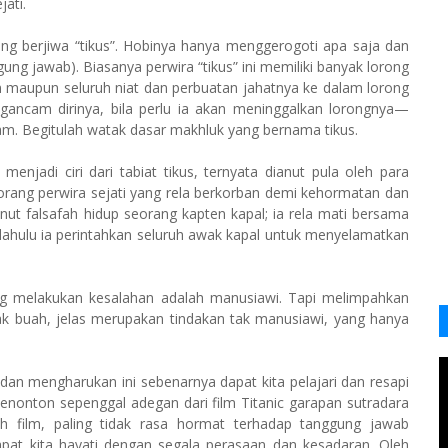
jati.
yang berjiwa “tikus”. Hobinya hanya menggerogoti apa saja dan
gung jawab). Biasanya perwira “tikus” ini memiliki banyak lorong
aupun seluruh niat dan perbuatan jahatnya ke dalam lorong
ancam dirinya, bila perlu ia akan meninggalkan lorongnya—
lam. Begitulah watak dasar makhluk yang bernama tikus.
jadi ciri dari tabiat tikus, ternyata dianut pula oleh para
eorang perwira sejati yang rela berkorban demi kehormatan dan
ut falsafah hidup seorang kapten kapal; ia rela mati bersama
h dahulu ia perintahkan seluruh awak kapal untuk menye­lamatkan
rang melakukan kesalahan adalah manusiawi. Tapi melimpahkan
k buah, jelas merupakan tindakan tak manusiawi, yang hanya
an meng­harukan ini sebenarnya dapat kita pelajari dan resapi
nonton sepenggal adegan dari film Titanic garapan sutradara
film, paling tidak rasa hormat terhadap tang­gung jawab
at kita hayati dengan segala perasaan dan kesadaran. Oleh