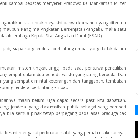
rhenti sampai sebatas menyeret Prabowo ke Mahkamah Militer
mengarahkan kita untuk meyakini bahwa komando yang diterima
ti) maupun Panglima Angkatan Bersenjata (Pangab), maka satu
 adalah lembaga Kepala Staf Angkatan Darat (KSAD).
terjadi, siapa sang jenderal berbintang empat yang duduk dalam
atan mis­teri tingkat tinggi, pada saat peristiwa penculikan
ntang empat dalam dua peri­ode waktu yang saling berbeda. Dari
 yang sempat dimintai keterangan dan tanggapan, tembakan
eorang jenderal berbintang empat.
bannya masih belum juga dapat secara pasti kita dapatkan.
ang jenderal yang diasumsikan publik sebagai sang pemberi
iknya bila semua pihak tetap berpegang pada asas praduga tak
ia berani rnengakui perbuatan salah yang pernah dilakukannya,