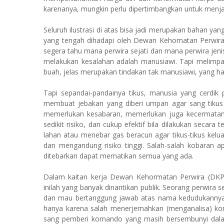
karenanya, mungkin perlu dipertimbangkan untuk menjadi
Seluruh ilustrasi di atas bisa jadi merupakan bahan 
yang tengah dihadapi oleh Dewan Kehomatan Perwira (
segera tahu mana perwira sejati dan mana perwira jenis 
melakukan kesalahan adalah manusiawi. Tapi melimpa
buah, jelas merupakan tindakan tak manusiawi, yang h
Tapi sepandai-pandainya tikus, manusia yang cerdik
membuat jebakan yang diberi umpan agar sang tikus te
memerlukan kesabaran, memerlukan juga kecermatan 
sedikit risiko, dan cukup efektif bila dilakukan secar
lahan atau menebar gas beracun agar tikus-tikus kelu
dan mengandung risiko tinggi. Salah-salah kobaran a
ditebarkan dapat mematikan semua yang ada.
Dalam kaitan kerja Dewan Kehormatan Perwira (DKP),
inilah yang banyak dinantikan publik. Seorang perwira
dan mau bertanggung jawab atas nama kedudukannya 
hanya karena salah menerjemahkan (menganalisa) koma
sang pemberi komando yang masih bersembunyi dalam