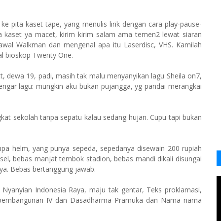
ke pita kaset tape, yang menulis lirik dengan cara play-pause-
 kaset ya macet, kirim kirim salam ama temen2 lewat siaran
at awal Walkman dan mengenal apa itu Laserdisc, VHS. Kamilah
al bioskop Twenty One.
ct, dewa 19, padi, masih tak malu menyanyikan lagu Sheila on7,
engar lagu: mungkin aku bukan pujangga, yg pandai merangkai
gkat sekolah tanpa sepatu kalau sedang hujan. Cupu tapi bukan
npa helm, yang punya sepeda, sepedanya disewain 200 rupiah
nsel, bebas manjat tembok stadion, bebas mandi dikali disungai
ya. Bebas bertanggung jawab.
 Nyanyian Indonesia Raya, maju tak gentar, Teks proklamasi,
 pembangunan IV dan Dasadharma Pramuka dan Nama nama