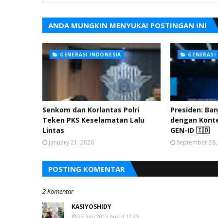
ANDA MUNGKIN MENYUKAI POSTINGAN INI
GENERASI INDONESIA
GENERASI
Senkom dan Korlantas Polri
Presiden: Ban
Teken PKS Keselamatan Lalu
dengan Konte
Lintas
GEN-ID 🇮🇩
January 21, 2026
September 28,
POSTING KOMENTAR
2 Komentar
KASIYOSHIDY
23 Juni 2015 pukul 12.45