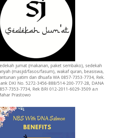
edekah jumat (makanan, paket sembako), sedekah
ariyah (masjid/fasos/fasum), wakaf quran, beasiswa,
antunan yatim dan dhuafa WA 0857-7353-7734, Rek.
ank DKI No. 5272-3456-888/514-200-777-28, DANA
857-7353-7734, Rek BRI 012-2011-6029-3509 a.n
ahar Prastowo