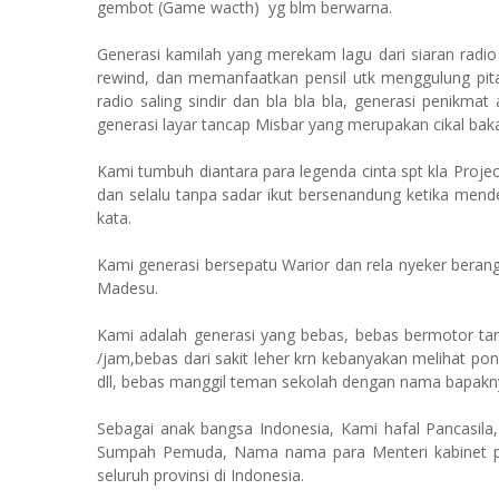
gembot (Game wacth) yg blm berwarna.
Generasi kamilah yang merekam lagu dari siaran radio 
rewind, dan memanfaatkan pensil utk menggulung pita
radio saling sindir dan bla bla bla, generasi penikm
generasi layar tancap Misbar yang merupakan cikal bak
Kami tumbuh diantara para legenda cinta spt kla Proje
dan selalu tanpa sadar ikut bersenandung ketika mend
kata.
Kami generasi bersepatu Warior dan rela nyeker beran
Madesu.
Kami adalah generasi yang bebas, bebas bermotor ta
/jam,bebas dari sakit leher krn kebanyakan melihat po
dll, bebas manggil teman sekolah dengan nama bapakn
Sebagai anak bangsa Indonesia, Kami hafal Pancasila,
Sumpah Pemuda, Nama nama para Menteri kabinet
seluruh provinsi di Indonesia.