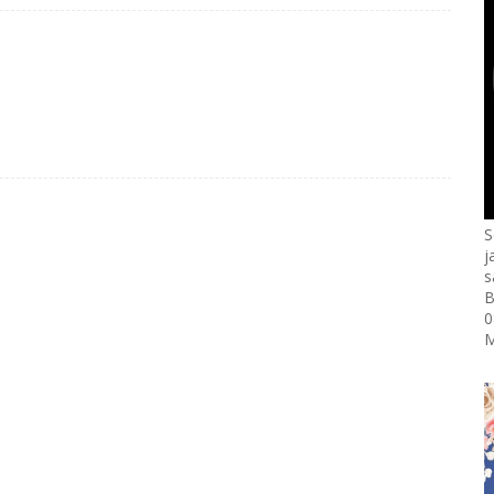
S
j
s
B
0
M