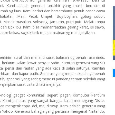
ERASI BAHAGIA Itu, generasi kelahiran 1970-1990, Dan itu
mi. Kami adalah generasi terakhir yang masih bermain di
mah yg luas. Kami berlari dan bersembunyi penuh canda-tawa
ahabatan. Main Petak Umpet, Boy-boynan, gobag sodor,
i, Masak-masakan, sobyong, jamuran, putri putri Melati tanpa
 dari Bpk Ibu. Kami bisa memanfaatkan gelang karet, isi sawo,
, batre bekas, sogok telik mjd permainan yg mengasyikkan.
 berkirim surat dan menanti surat balasan dg penuh rasa rindu.
berkirim salam lewat penyiar radio. Kamilah generasi yang SD
i pensil dan rautan yang ada kaca di salah satunya. Kamilah
 hitam dan kapur putih. Generasi yang meja sekolahnya penuh
putih, generasi yang sering mencuri pandang teman sekolah yang
yelipkan surat cinta di laci mejanya.
nologi gadget komunikasi seperti pager, Komputer Pentium
z. Kami generasi yang sangat bangga kalau memegang Disket
an mengetik copy, del, md, dir/w/p. Kami adalah generasi yang
 Yahoo. Generasi bahagia yang pertama mengenal Nintendo,