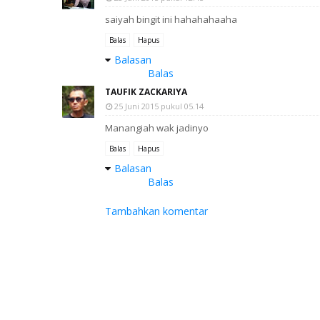
saiyah bingit ini hahahahaaha
Balas
Hapus
Balasan
Balas
TAUFIK ZACKARIYA
25 Juni 2015 pukul 05.14
Manangiah wak jadinyo
Balas
Hapus
Balasan
Balas
Tambahkan komentar