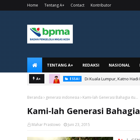
Home
Tentang A+
Contact
Kontributor
TENTANG A+
REDAKSI
NASIONAL
Di Kuala Lumpur, Katno Hadi
A+
ESSAI
Beranda
generasi indonesia
Kami-lah Generasi Bahagia itu...
Kami-lah Generasi Bahagia 
Mahar Prastowo
Juni 23, 2015