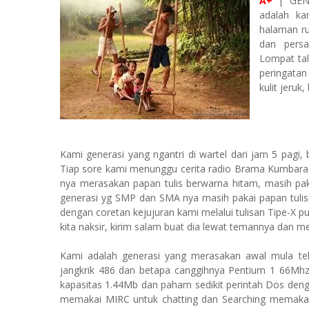
A+
| GEN
adalah ka
halaman ru
dan pers
Lompat tal
peringatan
kulit jeruk
Kami generasi yang ngantri di wartel dari jam 5 pagi,
Tiap sore kami menunggu cerita radio Brama Kumbara, 
nya merasakan papan tulis berwarna hitam, masih paka
generasi yg SMP dan SMA nya masih pakai papan tulis
dengan coretan kejujuran kami melalui tulisan Tipe-X 
kita naksir, kirim salam buat dia lewat temannya dan men
Kami adalah generasi yang merasakan awal mula tek
jangkrik 486 dan betapa canggihnya Pentium 1 66Mh
kapasitas 1.44Mb dan paham sedikit perintah Dos deng
memakai MIRC untuk chatting dan Searching memakai