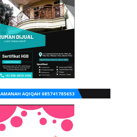
AMANAH AQIQAH 085741785653