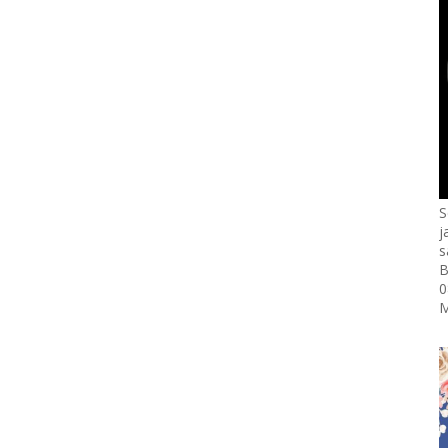
S
j
s
B
0
M