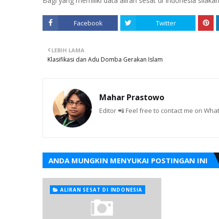
Bagi yang memiliki data aliran sesat di Indonesia silaka
Facebook
Twitter
LEBIH LAMA
Klasifikasi dan Adu Domba Gerakan Islam
Mahar Prastowo
Editor 📲 Feel free to contact me on W
ANDA MUNGKIN MENYUKAI POSTINGAN INI
ALIRAN SESAT DI INDONESIA