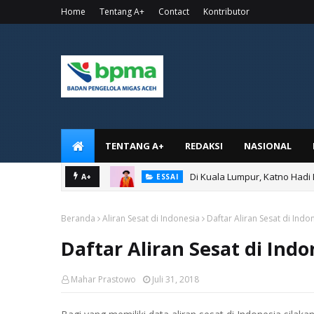
Home
Tentang A+
Contact
Kontributor
TENTANG A+
REDAKSI
NASIONAL
Di Kuala Lumpur, Katno Hadi
A+
ESSAI
Beranda
Aliran Sesat di Indonesia
Daftar Aliran Sesat di Indo
Daftar Aliran Sesat di Indo
Mahar Prastowo
Juli 31, 2018