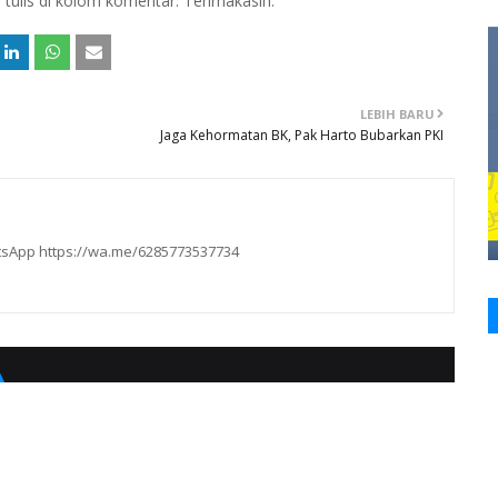
n tulis di kolom komentar. Terimakasih.
LEBIH BARU
Jaga Kehormatan BK, Pak Harto Bubarkan PKI
hatsApp https://wa.me/6285773537734