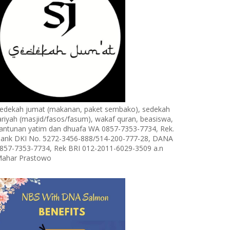
edekah jumat (makanan, paket sembako), sedekah
ariyah (masjid/fasos/fasum), wakaf quran, beasiswa,
antunan yatim dan dhuafa WA 0857-7353-7734, Rek.
ank DKI No. 5272-3456-888/514-200-777-28, DANA
857-7353-7734, Rek BRI 012-2011-6029-3509 a.n
ahar Prastowo