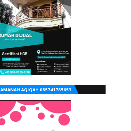
AMANAH AQIQAH 085741785653