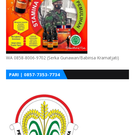
WA 0858-8006-9702 (Serka Gunawan/Babinsa Kramatjati)
PARI | 0857-7353-7734