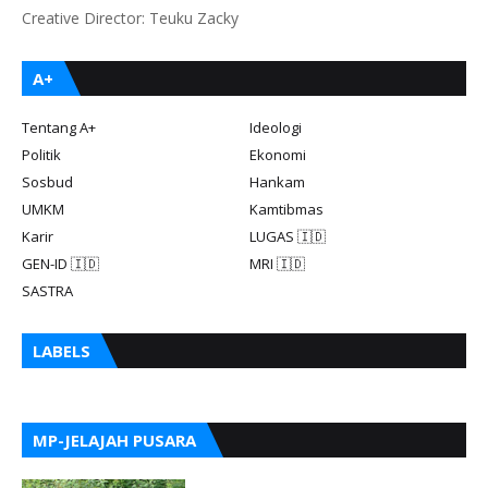
Creative Director: Teuku Zacky
A+
Tentang A+
Ideologi
Politik
Ekonomi
Sosbud
Hankam
UMKM
Kamtibmas
Karir
LUGAS 🇮🇩
GEN-ID 🇮🇩
MRI 🇮🇩
SASTRA
LABELS
MP-JELAJAH PUSARA