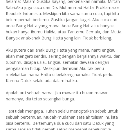
Selamat Malam Gustika Sayang, perkenalkan namaku Miftah
Sabri.Aku juga cucu dari Drs Muhammad Hatta. Proklamator
Republik Indonesia. Meskipun kita sama sama cucu, tapi kita
belum pernah bertemu. Gustika jangan kaget. Aku cucu dari
anak Bung Hatta yang mana. Anak Bung Hatta itu banyak,
bukan hanya Ibumu Halida, atau Tantemu Gemala, dan Mutia.
Banyak anak-anak Bung Hatta yang lain. Tidak berbilang.
Aku putera dari anak Bung Hatta yang mana, nanti engkau
akan mengerti sendiri, seiring dengan berjalannya waktu, dan
tubuhmu disapa usia,. Engkau semakin dewasa dengan
pengalaman hidup. Meskipun demikian Aku tak perlu
melekatkan nama Hatta di belakang namaku. Tidak perlu.
Karena Datuk selalu ada dalam hatiku.
Apalah arti sebuah nama. Jika mawar itu bukan mawar
namanya, dia tetap setangkai bunga.
Tapi tidak mengapa. Tuhan selalu menciptakan sebab untuk
sebuah pertemuan. Mudah-mudahan setelah tulisan ini, kita
bisa bertemu. Bertemunya dua cucu dari satu Datuk yang
sama setelah tidak pernah saling mengenal sebelumnya.