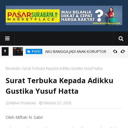
AKU BANGGA JADI ANAK KORUPTOR
PUISI
Beranda
Surat Terbuka Kepada Adikku Gustika Yusuf Hatta
Surat Terbuka Kepada Adikku
Gustika Yusuf Hatta
Mahar Prastowo
Oktober 27, 2018
Oleh Miftah N. Sabri