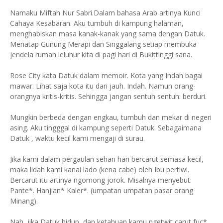
Namaku Miftah Nur Sabri.Dalam bahasa Arab artinya Kunci
Cahaya Kesabaran. Aku tumbuh di kampung halaman,
menghabiskan masa kanak-kanak yang sama dengan Datuk.
Menatap Gunung Merapi dan Singgalang setiap membuka
jendela rumah leluhur kita di pagi hari di Bukittinggi sana.
Rose City kata Datuk dalam memoir. Kota yang Indah bagai
mawar. Lihat saja kota itu dari jauh. Indah. Namun orang-
orangnya kritis-kritis. Sehingga jangan sentuh sentuh: berduri.
Mungkin berbeda dengan engkau, tumbuh dan mekar di negeri
asing. Aku tingggal di kampung seperti Datuk. Sebagaimana
Datuk , waktu kecil kami mengaji di surau.
Jika kami dalam pergaulan sehari hari bercarut semasa kecil,
maka lidah kami kanai lado (kena cabe) oleh Ibu pertiwi.
Bercarut itu artinya ngomong jorok. Misalnya menyebut:
Pante*. Hanjian* Kaler*. (umpatan umpatan pasar orang
Minang).
Nah, jika Datuk hidup, dan ketahuan kamu ngetwit carut fuc*,