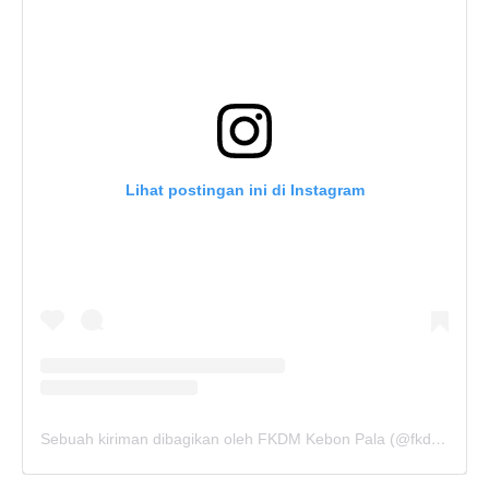
Lihat postingan ini di Instagram
Sebuah kiriman dibagikan oleh FKDM Kebon Pala (@fkdm_kebonpala)