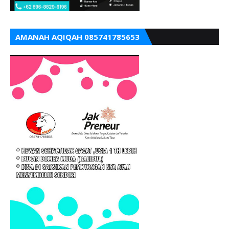
AMANAH AQIQAH 085741785653