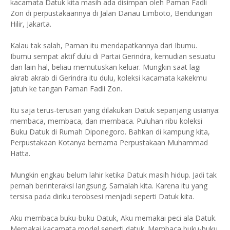
kacamata Datuk kita masih ada disimpan oleh Paman Fadli
Zon di perpustakaannya di Jalan Danau Limboto, Bendungan
Hilir, Jakarta.
Kalau tak salah, Paman itu mendapatkannya dari Ibumu.
Ibumu sempat aktif dulu di Partai Gerindra, kemudian sesuatu
dan lain hal, beliau memutuskan keluar. Mungkin saat lagi
akrab akrab di Gerindra itu dulu, koleksi kacamata kakekmu
jatuh ke tangan Paman Fadli Zon.
Itu saja terus-terusan yang dilakukan Datuk sepanjang usianya:
membaca, membaca, dan membaca. Puluhan ribu koleksi
Buku Datuk di Rumah Diponegoro. Bahkan di kampung kita,
Perpustakaan Kotanya bernama Perpustakaan Muhammad
Hatta.
Mungkin engkau belum lahir ketika Datuk masih hidup. Jadi tak
pernah berinteraksi langsung. Samalah kita. Karena itu yang
tersisa pada diriku terobsesi menjadi seperti Datuk kita.
Aku membaca buku-buku Datuk, Aku memakai peci ala Datuk.
Memakai kacamata model seperti datuk. Membaca buku-buku