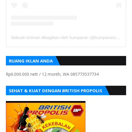
Sebuah kiriman dibagikan oleh kumparan (@kumparancom)
RUANG IKLAN ANDA
Rp6.000.000 nett / 12 month, WA 085773537734
SEHAT & KUAT DENGAN BRITISH PROPOLIS