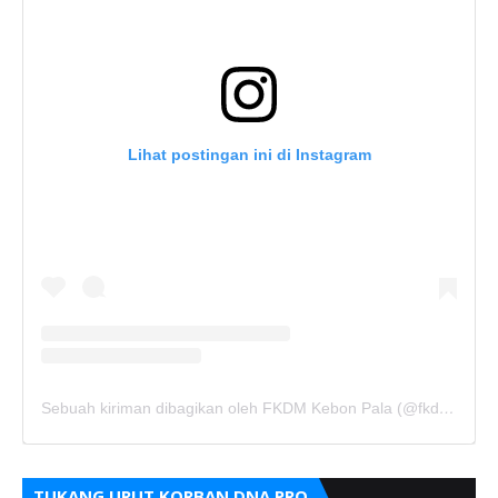
Lihat postingan ini di Instagram
Sebuah kiriman dibagikan oleh FKDM Kebon Pala (@fkdm_kebonpala)
TUKANG URUT KORBAN DNA PRO