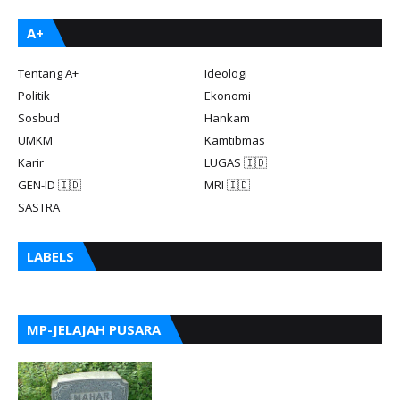
A+
Tentang A+
Ideologi
Politik
Ekonomi
Sosbud
Hankam
UMKM
Kamtibmas
Karir
LUGAS 🇮🇩
GEN-ID 🇮🇩
MRI 🇮🇩
SASTRA
LABELS
MP-JELAJAH PUSARA