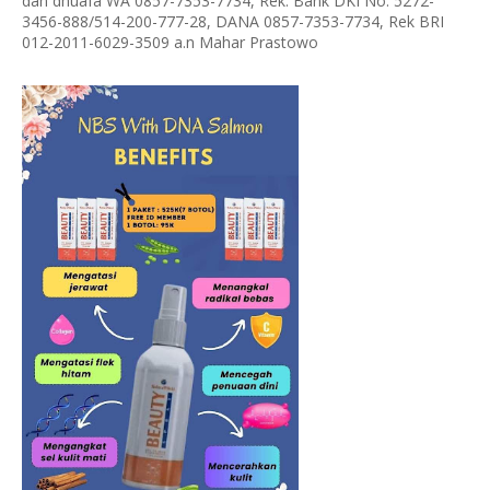
dan dhuafa WA 0857-7353-7734, Rek. Bank DKI No. 5272-
3456-888/514-200-777-28, DANA 0857-7353-7734, Rek BRI
012-2011-6029-3509 a.n Mahar Prastowo