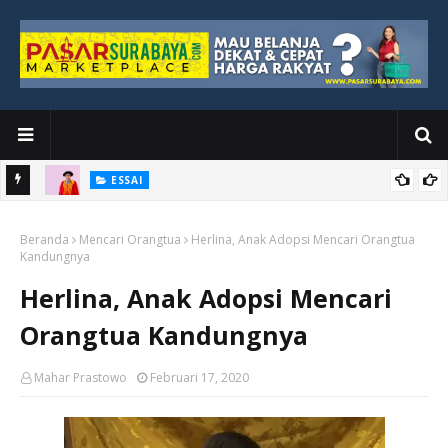
ESSAI
Bawah
Di Kuala Lumpur, Katno Hadi Menyelesaikan Perjalanan yang
Beranda
Tidak Berhenti di Panggung Wisuda
Mencari Orangtua
Herlina, Anak Adopsi Mencari Orangtua
Kandungnya
Herlina, Anak Adopsi Mencari
Orangtua Kandungnya
Mahar Prastowo
Februari 17, 2020