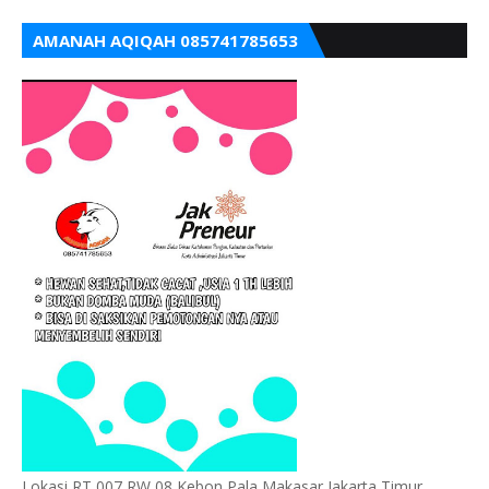
AMANAH AQIQAH 085741785653
Lokasi RT 007 RW 08 Kebon Pala Makasar Jakarta Timur,