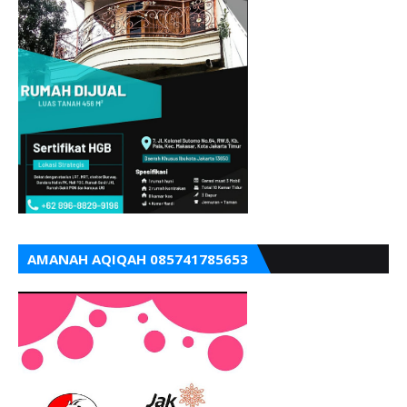
AMANAH AQIQAH 085741785653