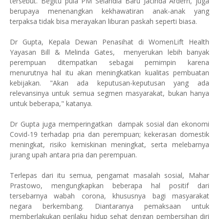
tersebut. Begitu pula PM Selandia Baru Jacinda Ardern, juga
berupaya menenangkan kekhawatiran anak-anak yang
terpaksa tidak bisa merayakan liburan paskah seperti biasa.
Dr Gupta, Kepala Dewan Penasihat di WomenLift Health
Yayasan Bill & Melinda Gates, menyerukan lebih banyak
perempuan ditempatkan sebagai pemimpin karena
menurutnya hal itu akan meningkatkan kualitas pembuatan
kebijakan. "Akan ada keputusan-keputusan yang ada
relevansinya untuk semua segmen masyarakat, bukan hanya
untuk beberapa," katanya.
Dr Gupta juga memperingatkan dampak sosial dan ekonomi
Covid-19 terhadap pria dan perempuan; kekerasan domestik
meningkat, risiko kemiskinan meningkat, serta melebarnya
jurang upah antara pria dan perempuan.
Terlepas dari itu semua, pengamat masalah sosial, Mahar
Prastowo, mengungkapkan beberapa hal positif dari
tersebarnya wabah corona, khususnya bagi masyarakat
negara berkembang. Diantaranya pemaksaan untuk
memberlakukan perilaku hidup sehat dengan pembersihan diri