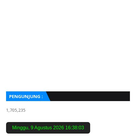
PENGUNJUNG :
1,705,235
Minggu
,
9 Agustus 2026
16:38:04