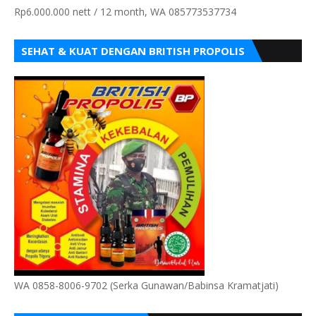
Rp6.000.000 nett / 12 month, WA 085773537734
SEHAT & KUAT DENGAN BRITISH PROPOLIS
WA 0858-8006-9702 (Serka Gunawan/Babinsa Kramatjati)