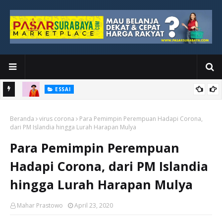
ESSAI
Bawah
Di Kuala Lumpur, Katno Hadi Menyelesaikan Perjalanan yang
Beranda
Tidak Berhenti di Panggung Wisuda
virus corona
Para Pemimpin Perempuan Hadapi Corona,
dari PM Islandia hingga Lurah Harapan Mulya
Para Pemimpin Perempuan
Hadapi Corona, dari PM Islandia
hingga Lurah Harapan Mulya
Mahar Prastowo
April 23, 2020