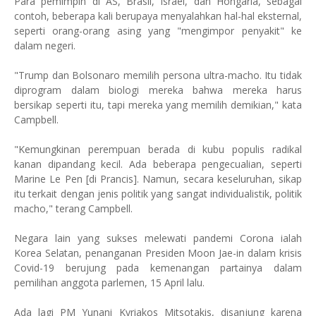
Para pemimpin di AS, Brasil, Israel, dan Hongaria, sebagai
contoh, beberapa kali berupaya menyalahkan hal-hal eksternal,
seperti orang-orang asing yang "mengimpor penyakit" ke
dalam negeri.
"Trump dan Bolsonaro memilih persona ultra-macho. Itu tidak
diprogram dalam biologi mereka bahwa mereka harus
bersikap seperti itu, tapi mereka yang memilih demikian," kata
Campbell.
"Kemungkinan perempuan berada di kubu populis radikal
kanan dipandang kecil. Ada beberapa pengecualian, seperti
Marine Le Pen [di Prancis]. Namun, secara keseluruhan, sikap
itu terkait dengan jenis politik yang sangat individualistik, politik
macho," terang Campbell.
Negara lain yang sukses melewati pandemi Corona ialah
Korea Selatan, penanganan Presiden Moon Jae-in dalam krisis
Covid-19 berujung pada kemenangan partainya dalam
pemilihan anggota parlemen, 15 April lalu.
Ada lagi PM Yunani Kyriakos Mitsotakis, disanjung karena