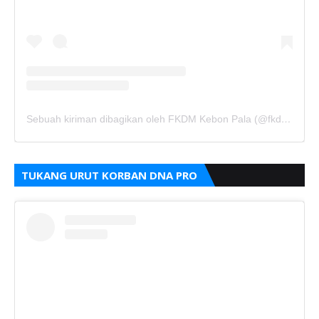
Sebuah kiriman dibagikan oleh FKDM Kebon Pala (@fkdm_kebonpala)
TUKANG URUT KORBAN DNA PRO