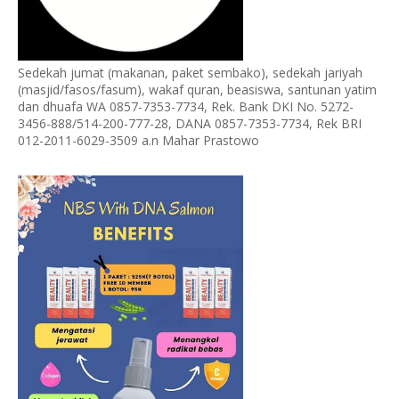
Sedekah jumat (makanan, paket sembako), sedekah jariyah
(masjid/fasos/fasum), wakaf quran, beasiswa, santunan yatim
dan dhuafa WA 0857-7353-7734, Rek. Bank DKI No. 5272-
3456-888/514-200-777-28, DANA 0857-7353-7734, Rek BRI
012-2011-6029-3509 a.n Mahar Prastowo