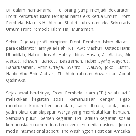
Di dalam nama-nama 18 orang yang menjadi deklarator
Front Persatuan Islam terdapat nama eks Ketua Umum Front
Pembela Islam K.H. Ahmad Shobri Lubis dan eks Sekretaris
Umum Front Pembela Islam Haji Munarman.
Selain 2 (dua) profil pimpinan Front Pembela Islam diatas,
para deklarator lainnya adalah: K.H. Awit Mashuri, Ustadz Haris
Ubaidillah, Habib Idrus Al Habsyi, Idrus Hasan, Ali Alattas, Ali
Alattas, Ichwan Tuankota Basalamah, Habib Syafiq Alaydrus,
Baharuzaman, Amir Ortega, Syahroji, Waluyo, Joko, Luthfi,
Habib Abu Fihir Alattas, Tb. Abdurrahman Anwar dan Abdul
Qadir Aka.
Sejak awal berdirinya, Front Pembela Islam (FPI) selalu aktif
melakukan kegiatan sosial kemanusiaan dengan sigap
membantu korban bencana alam, kaum dhuafa, janda, anak
yatim piatu dan siapapun warga yang membutuhkan bantuan.
Sembilan puluh persen kegiatan FPI adalah kegiatan sosial
kemanusiaan namun tidak tercover oleh media nasional. Justru
media internasional seperti The Washington Post dari Amerika