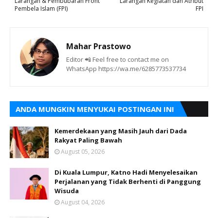
Larangan & Pembubaran Front
Larangan Kegiatan dan Atribut
Pembela Islam (FPI)
FPI
Mahar Prastowo
Editor 📲 Feel free to contact me on
WhatsApp https://wa.me/6285773537734
ANDA MUNGKIN MENYUKAI POSTINGAN INI
Kemerdekaan yang Masih Jauh dari Dada
Rakyat Paling Bawah
August 05, 2026
Di Kuala Lumpur, Katno Hadi Menyelesaikan
Perjalanan yang Tidak Berhenti di Panggung
Wisuda
August 04, 2026