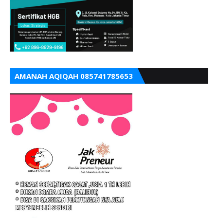
AMANAH AQIQAH 085741785653