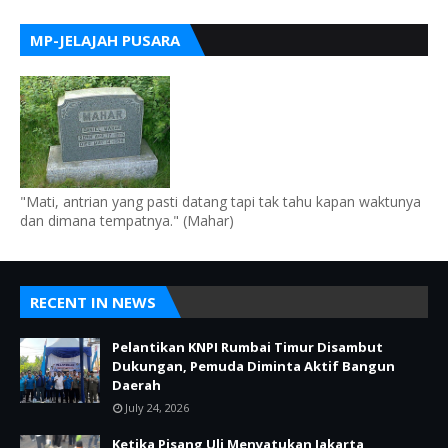
MP-JELAJAH PUSARA
"Mati, antrian yang pasti datang tapi tak tahu kapan waktunya
dan dimana tempatnya." (Mahar)
RECENT IN NEWS
Pelantikan KNPI Rumbai Timur Disambut
Dukungan, Pemuda Diminta Aktif Bangun
Daerah
July 24, 2026
Ketika Pisang Uli Menyatukan Jakarta