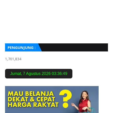
PENGUNJUNG :
1,701,834
Jumat
,
7 Agustus 2026
03:36:51