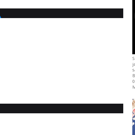
S
j
s
B
0
M