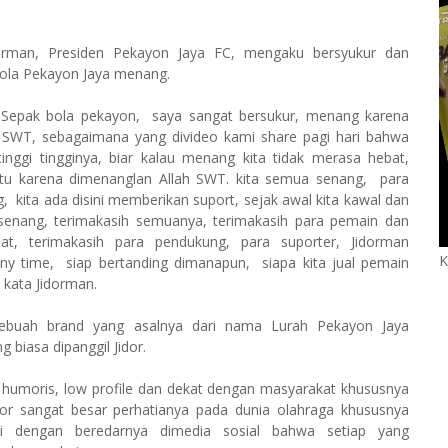
dorman, Presiden Pekayon Jaya FC, mengaku bersyukur dan
ola Pekayon Jaya menang.
m Sepak bola pekayon, saya sangat bersukur, menang karena
 SWT, sebagaimana yang divideo kami share pagi hari bahwa
etinggi tingginya, biar kalau menang kita tidak merasa hebat,
tu karena dimenanglan Allah SWT. kita semua senang, para
 kita ada disini memberikan suport, sejak awal kita kawal dan
senang, terimakasih semuanya, terimakasih para pemain dan
at, terimakasih para pendukung, para suporter, Jidorman
K
ny time, siap bertanding dimanapun, siapa kita jual pemain
 kata Jidorman.
sebuah brand yang asalnya dari nama Lurah Pekayon Jaya
 biasa dipanggil Jidor.
 humoris, low profile dan dekat dengan masyarakat khususnya
dor sangat besar perhatianya pada dunia olahraga khususnya
kti dengan beredarnya dimedia sosial bahwa setiap yang