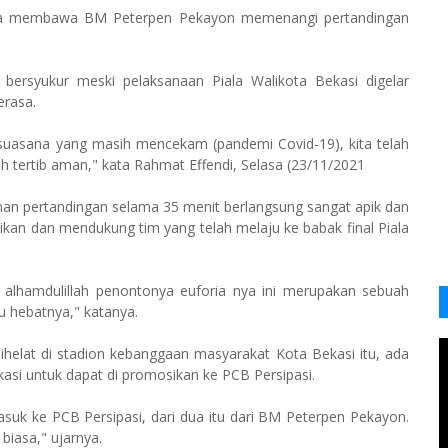
ingga membawa BM Peterpen Pekayon memenangi pertandingan
bersyukur meski pelaksanaan Piala Walikota Bekasi digelar
erasa.
suasana yang masih mencekam (pandemi Covid-19), kita telah
 tertib aman," kata Rahmat Effendi, Selasa (23/11/2021
nan pertandingan selama 35 menit berlangsung sangat apik dan
an dan mendukung tim yang telah melaju ke babak final Piala
s, alhamdulillah penontonya euforia nya ini merupakan sebuah
tu hebatnya," katanya.
helat di stadion kebanggaan masyarakat Kota Bekasi itu, ada
kasi untuk dapat di promosikan ke PCB Persipasi.
asuk ke PCB Persipasi, dari dua itu dari BM Peterpen Pekayon.
biasa," ujarnya.