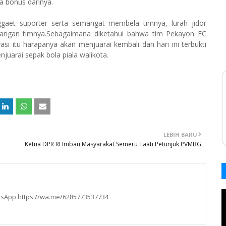
a bonus darinya.
aet suporter serta semangat membela timnya, lurah jidor
nangan timnya.Sebagaimana diketahui bahwa tim Pekayon FC
asi itu harapanya akan menjuarai kembali dan hari ini terbukti
arai sepak bola piala walikota.
LEBIH BARU
Ketua DPR RI Imbau Masyarakat Semeru Taati Petunjuk PVMBG
hatsApp https://wa.me/6285773537734