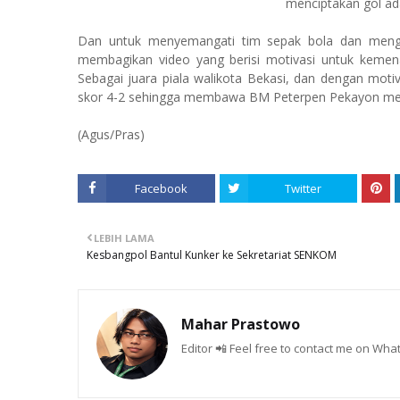
menciptakan gol ad
Dan untuk menyemangati tim sepak bola dan mengg
membagikan video yang berisi motivasi untuk keme
Sebagai juara piala walikota Bekasi, dan dengan motiv
skor 4-2 sehingga membawa BM Peterpen Pekayon menju
(Agus/Pras)
Facebook
Twitter
LEBIH LAMA
Kesbangpol Bantul Kunker ke Sekretariat SENKOM
Mahar Prastowo
Editor 📲 Feel free to contact me on W