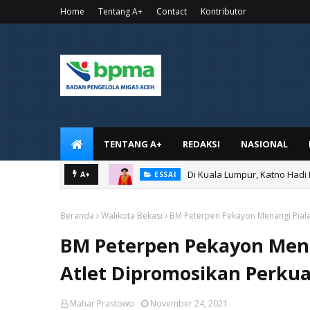
Home
Tentang A+
Contact
Kontributor
TENTANG A+
REDAKSI
NASIONAL
Di Kuala Lumpur, Katno Hadi
A+
ESSAI
Beranda
Walikota Bekasi
BM Peterpen Pekayon Menangi Piala 
BM Peterpen Pekayon Menan
Atlet Dipromosikan Perkua
Mahar Prastowo
November 24, 2021