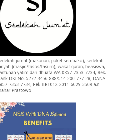
edekah jumat (makanan, paket sembako), sedekah
ariyah (masjid/fasos/fasum), wakaf quran, beasiswa,
antunan yatim dan dhuafa WA 0857-7353-7734, Rek.
ank DKI No. 5272-3456-888/514-200-777-28, DANA
857-7353-7734, Rek BRI 012-2011-6029-3509 a.n
ahar Prastowo