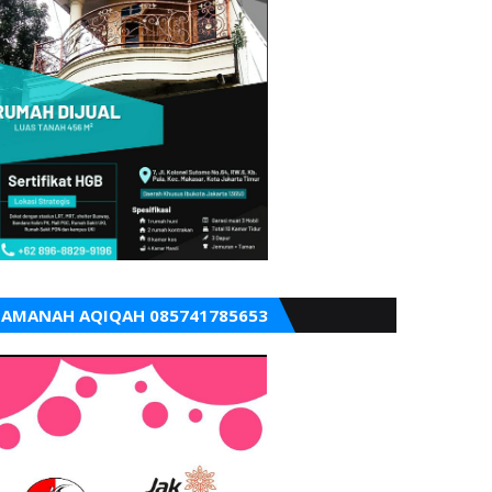
AMANAH AQIQAH 085741785653