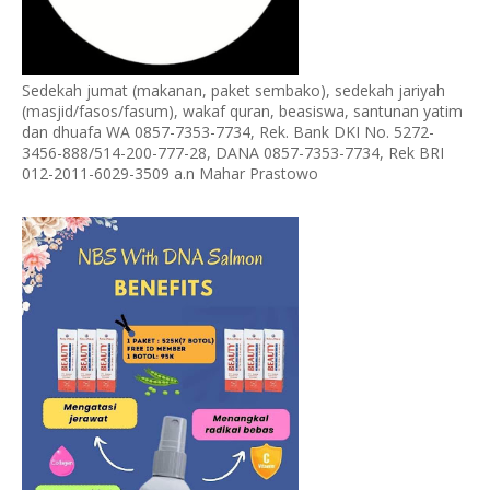
Sedekah jumat (makanan, paket sembako), sedekah jariyah
(masjid/fasos/fasum), wakaf quran, beasiswa, santunan yatim
dan dhuafa WA 0857-7353-7734, Rek. Bank DKI No. 5272-
3456-888/514-200-777-28, DANA 0857-7353-7734, Rek BRI
012-2011-6029-3509 a.n Mahar Prastowo