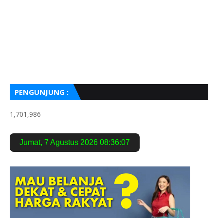
PENGUNJUNG :
1,701,986
Jumat
,
7 Agustus 2026
08:36:08