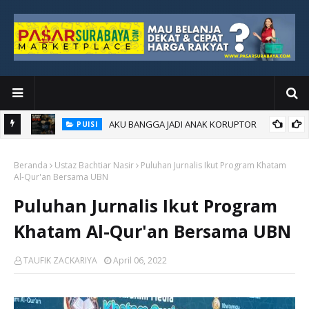
AKU BANGGA JADI ANAK KORUPTOR
PUISI
Beranda
Ustaz Bachtiar Nasir
Puluhan Jurnalis Ikut Program Khatam
Al-Qur'an Bersama UBN
Puluhan Jurnalis Ikut Program
Khatam Al-Qur'an Bersama UBN
TAUFIK ZACKARIYA
April 06, 2022