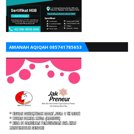
AMANAH AQIQAH 085741785653