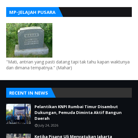
MP-JELAJAH PUSARA
"Mati, antrian yang pasti datang tapi tak tahu kapan waktunya
dan dimana tempatnya." (Mahar)
RECENT IN NEWS
Pelantikan KNPI Rumbai Timur Disambut
Dukungan, Pemuda Diminta Aktif Bangun
Daerah
July 24, 2026
Ketika Pisang Uli Menyatukan Jakarta