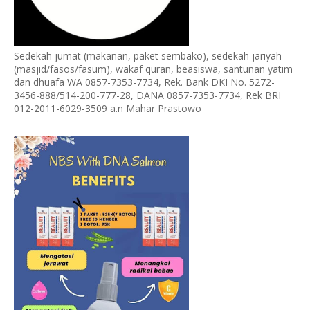
Sedekah jumat (makanan, paket sembako), sedekah jariyah
(masjid/fasos/fasum), wakaf quran, beasiswa, santunan yatim
dan dhuafa WA 0857-7353-7734, Rek. Bank DKI No. 5272-
3456-888/514-200-777-28, DANA 0857-7353-7734, Rek BRI
012-2011-6029-3509 a.n Mahar Prastowo