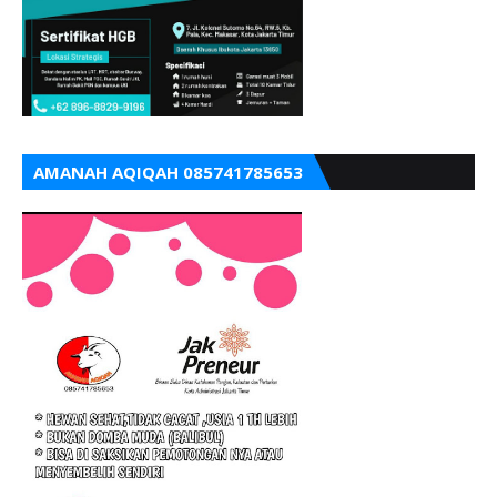
AMANAH AQIQAH 085741785653