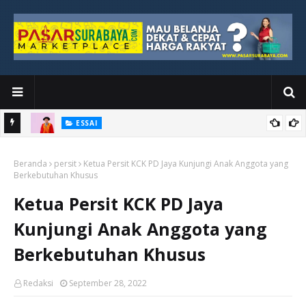
ESSAI
Bawah
Di Kuala Lumpur, Katno Hadi Menyelesaikan Perjalanan yang
Beranda
Tidak Berhenti di Panggung Wisuda
persit
Ketua Persit KCK PD Jaya Kunjungi Anak Anggota yang
Berkebutuhan Khusus
Ketua Persit KCK PD Jaya
Kunjungi Anak Anggota yang
Berkebutuhan Khusus
Redaksi
September 28, 2022