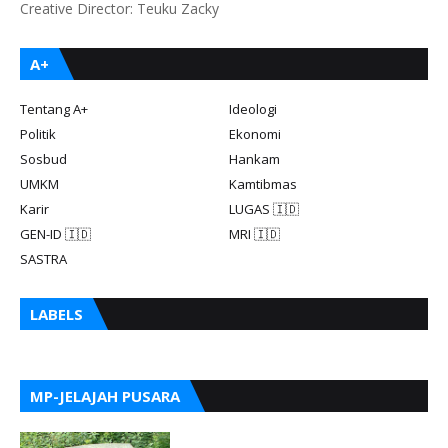
Creative Director: Teuku Zacky
A+
Tentang A+
Ideologi
Politik
Ekonomi
Sosbud
Hankam
UMKM
Kamtibmas
Karir
LUGAS 🇮🇩
GEN-ID 🇮🇩
MRI 🇮🇩
SASTRA
LABELS
MP-JELAJAH PUSARA