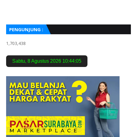
PENGUNJUNG :
1,703,438
Sabtu
,
8 Agustus 2026
10:44:06