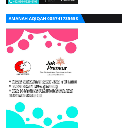
AMANAH AQIQAH 085741785653