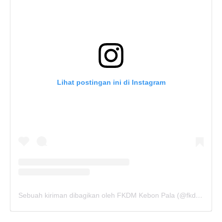
Lihat postingan ini di Instagram
Sebuah kiriman dibagikan oleh FKDM Kebon Pala (@fkdm_kebonpala)