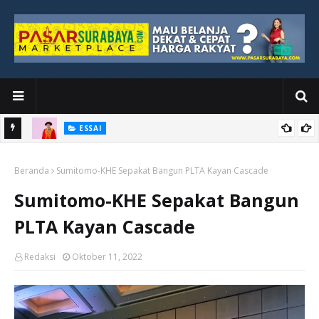
ESSAI
Bawah
Di Kuala Lumpur, Katno Hadi Menyelesaikan Perjalanan yang
Beranda
Tidak Berhenti di Panggung Wisuda
Sumitomo-KHE Sepakat Bangun PLTA Kayan Cascade
Sumitomo-KHE Sepakat Bangun
PLTA Kayan Cascade
Redaksi
Oktober 11, 2022