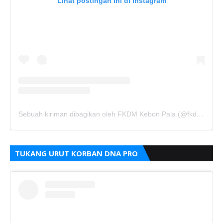
Lihat postingan ini di Instagram
Sebuah kiriman dibagikan oleh FKDM Kebon Pala (@fkdm_kebonpala)
TUKANG URUT KORBAN DNA PRO