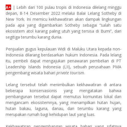
A+
| Lebih dari 100 pulau tropis di Indonesia dilelang minggu
depan, 8-14 Desember 2022 melalui Balai Lelang Sotheby di
New York. Ini memicu kekhawatiran akan dampak lingkungan
pada apa yang digambarkan Sotheby sebagai “salah satu
ekosistem atol karang paling utuh yang tersisa di Bumi”, dari
segitiga terumbu karang dunia.
Penjualan gugus kepulauan Widi di Maluku Utara kepada non-
Indonesia dilarang berdasarkan hukum Indonesia. Pada lelang
itu, pembeli dapat mengajukan penawaran pembelian di PT
Leadership Islands Indonesia (LII), sebuah perusahaan PMA
pengembang wisata bahari
private tourism
.
Lelang tersebut telah menimbulkan kekhawatiran di antara
beberapa konservasionis yang mengatakan bahwa
pembangunan tersebut dapat memutus komunitas lokal dan
mengancam ekosistemnya, yang menampilkan hutan hujan,
hutan bakau, laguna, danau, dan terumbu karang yang
merupakan rumah bagi kehidupan laut yang luas.
Kekhawatiran pengembangan wisata bahari yang sifatnya