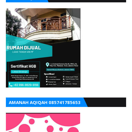
AMANAH AQIQAH 085741785653