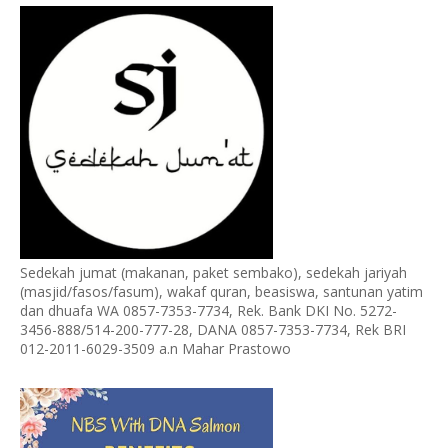
Sedekah jumat (makanan, paket sembako), sedekah jariyah
(masjid/fasos/fasum), wakaf quran, beasiswa, santunan yatim
dan dhuafa WA 0857-7353-7734, Rek. Bank DKI No. 5272-
3456-888/514-200-777-28, DANA 0857-7353-7734, Rek BRI
012-2011-6029-3509 a.n Mahar Prastowo